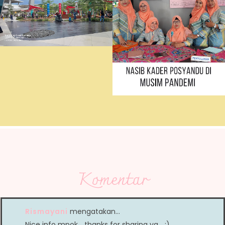
Komentar
Rismayani
mengatakan…
Nice info mpok... thanks for sharing ya... :)