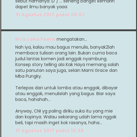
sebut namanya :D ) ... seneng banget kemarin
dapet ilmu banyak yaaa
31 Agustus 2017 pukul 09.57
Nita Lana Faera
mengatakan…
Nah iya, kalau mau bagus menulis, banyak2lah
membaca tulisan orang lain. Bukan cuma baca
judul lantas komen jadi enggak nyambung.
Konsep story telling ala Kak Haya memang salah
satu panutan saya juga, selain Mami Grace dan
Mba Pungky.
Terlepas dari untuk lomba atau enggak, dibayar
atau enggak, menulislah yang bagus. Biar saya
baca, hahahah...
Anyway, CNI yg paling diriku suka itu yang mie
dan kopinya. Walau sekarang udah lama nggak
beli, tapi masih inget kok rasanya, haha...
31 Agustus 2017 pukul 10.39