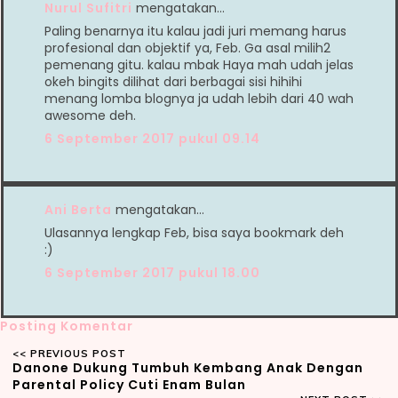
Nurul Sufitri
mengatakan…
Paling benarnya itu kalau jadi juri memang harus
profesional dan objektif ya, Feb. Ga asal milih2
pemenang gitu. kalau mbak Haya mah udah jelas
okeh bingits dilihat dari berbagai sisi hihihi
menang lomba blognya ja udah lebih dari 40 wah
awesome deh.
6 September 2017 pukul 09.14
Ani Berta
mengatakan…
Ulasannya lengkap Feb, bisa saya bookmark deh
:)
6 September 2017 pukul 18.00
Posting Komentar
Danone Dukung Tumbuh Kembang Anak Dengan
Parental Policy Cuti Enam Bulan