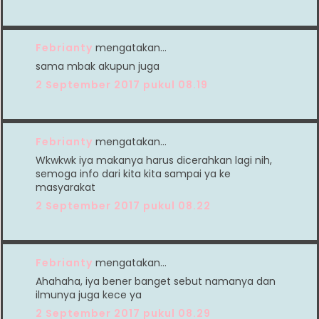
Febrianty
mengatakan…
sama mbak akupun juga
2 September 2017 pukul 08.19
Febrianty
mengatakan…
Wkwkwk iya makanya harus dicerahkan lagi nih,
semoga info dari kita kita sampai ya ke
masyarakat
2 September 2017 pukul 08.22
Febrianty
mengatakan…
Ahahaha, iya bener banget sebut namanya dan
ilmunya juga kece ya
2 September 2017 pukul 08.29