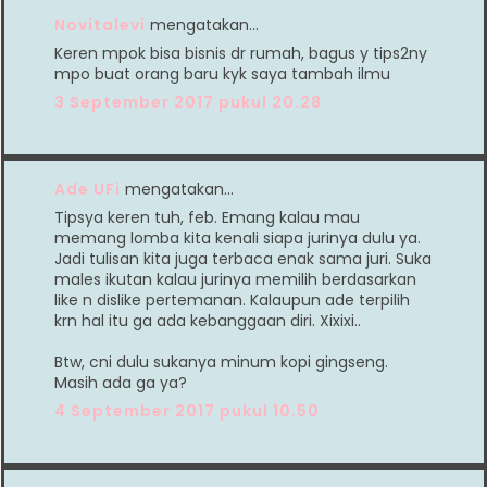
Novitalevi
mengatakan…
Keren mpok bisa bisnis dr rumah, bagus y tips2ny
mpo buat orang baru kyk saya tambah ilmu
3 September 2017 pukul 20.28
Ade UFi
mengatakan…
Tipsya keren tuh, feb. Emang kalau mau
memang lomba kita kenali siapa jurinya dulu ya.
Jadi tulisan kita juga terbaca enak sama juri. Suka
males ikutan kalau jurinya memilih berdasarkan
like n dislike pertemanan. Kalaupun ade terpilih
krn hal itu ga ada kebanggaan diri. Xixixi..
Btw, cni dulu sukanya minum kopi gingseng.
Masih ada ga ya?
4 September 2017 pukul 10.50