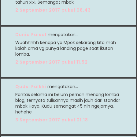
tahun xixi, Semangat mbak
2 September 2017 pukul 08.43
Dunia Faisol
mengatakan…
Wuahhhhh kenapa ya Mpok sekarang kita mah
kalah ama yg punya landing page saat ikutan
lomba.
2 September 2017 pukul 11.52
Qudsi Falkhi
mengatakan…
Pantas selama ini belum pernah menang lomba
blog, ternyata tulisannya masih jauh dari standar
mbak Haya. Kudu semangat 45 nih ngejarnya,
hehehe
3 September 2017 pukul 01.18