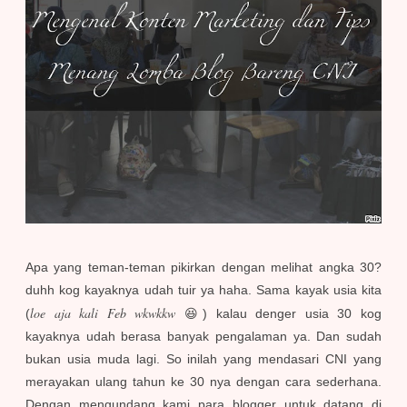
Apa yang teman-teman pikirkan dengan melihat angka 30?
duhh kog kayaknya udah tuir ya haha. Sama kayak usia kita
loe aja kali Feb wkwkkw
(
😆) kalau denger usia 30 kog
kayaknya udah berasa banyak pengalaman ya. Dan sudah
bukan usia muda lagi. So inilah yang mendasari CNI yang
merayakan ulang tahun ke 30 nya dengan cara sederhana.
Dengan mengundang kami para blogger untuk datang di