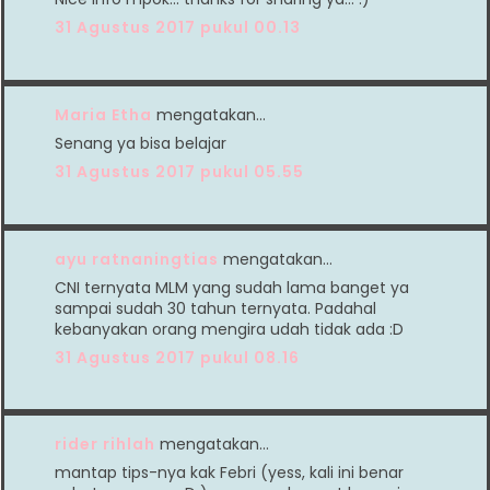
31 Agustus 2017 pukul 00.13
Maria Etha
mengatakan…
Senang ya bisa belajar
31 Agustus 2017 pukul 05.55
ayu ratnaningtias
mengatakan…
CNI ternyata MLM yang sudah lama banget ya
sampai sudah 30 tahun ternyata. Padahal
kebanyakan orang mengira udah tidak ada :D
31 Agustus 2017 pukul 08.16
rider rihlah
mengatakan…
mantap tips-nya kak Febri (yess, kali ini benar