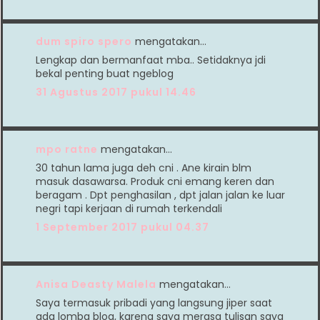
dum spiro spero
mengatakan…
Lengkap dan bermanfaat mba.. Setidaknya jdi
bekal penting buat ngeblog
31 Agustus 2017 pukul 14.46
mpo ratne
mengatakan…
30 tahun lama juga deh cni . Ane kirain blm
masuk dasawarsa. Produk cni emang keren dan
beragam . Dpt penghasilan , dpt jalan jalan ke luar
negri tapi kerjaan di rumah terkendali
1 September 2017 pukul 04.37
Anisa Deasty Malela
mengatakan…
Saya termasuk pribadi yang langsung jiper saat
ada lomba blog, karena saya merasa tulisan saya