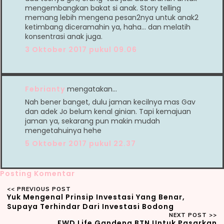
mengembangkan bakat si anak. Story telling
memang lebih mengena pesan2nya untuk anak2
ketimbang diceramahin ya, haha... dan melatih
konsentrasi anak juga.
3 Oktober 2017 pukul 09.06
Febrianty
mengatakan…
Nah bener banget, dulu jaman kecilnya mas Gav
dan adek Jo belum kenal ginian. Tapi kemajuan
jaman ya, sekarang pun makin mudah
mengetahuinya hehe
5 Oktober 2017 pukul 22.37
Posting Komentar
Yuk Mengenal Prinsip Investasi Yang Benar,
Supaya Terhindar Dari Investasi Bodong
FWD Life Gandeng BTN Untuk Pasarkan