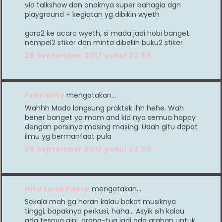
via talkshow dan anaknya super bahagia dgn
playground + kegiatan yg dibikin wyeth
gara2 ke acara wyeth, si mada jadi hobi banget
nempel2 stiker dan minta dibeliin buku2 stiker
28 September 2017 pukul 22.59
Febrianty
mengatakan…
Wahhh Mada langsung praktek ihh hehe. Wah
bener banget ya mom and kid nya semua happy
dengan porsinya masing masing. Udah gitu dapat
ilmu yg bermanfaat pula
28 September 2017 pukul 23.06
Nita Lana Faera
mengatakan…
Sekala mah ga heran kalau bakat musiknya
tinggi, bapaknya perkusi, haha... Asyik sih kalau
ada tesnya gini, orang-tua jadi ada arahan untuk