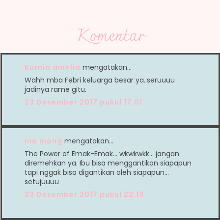
Komentar
Kurnia amelia
mengatakan…
Wahh mba Febri keluarga besar ya..seruuuu
jadinya rame gitu.
23 Desember 2017 pukul 17.01
ina inong
mengatakan…
The Power of Emak-Emak... wkwkwkk... jangan
diremehkan ya. Ibu bisa menggantikan siapapun
tapi nggak bisa digantikan oleh siapapun...
setujuuuu
23 Desember 2017 pukul 22.13