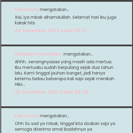
Febrianty
mengatakan…
Xixi, iya mbak alhamdulilah. Selamat hari ibu juga
kakak hits
24 Desember 2017 pukul 10.51
widyanti yuliandari
mengatakan…
Ahhh.. senangnyaaaa yang masih ada mertua.
Ibu mertuaku sudah berpulang sejak dua tahun
lalu. Kami tinggal jauhan banget, jadi hanya
ketemu beliau beberapa kali saja sejak menikah.
Hiks...
25 Desember 2017 pukul 05.26
Febrianty
mengatakan…
Ohh So sad ya mbak, tinggal kita doakan saja ya
semoga diterima amal ibadahnya ya