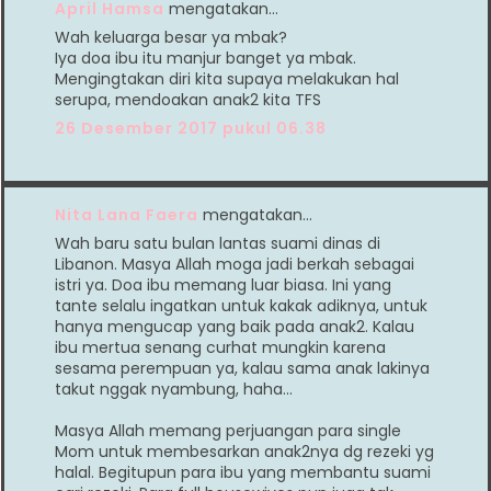
April Hamsa
mengatakan…
Wah keluarga besar ya mbak?
Iya doa ibu itu manjur banget ya mbak.
Mengingtakan diri kita supaya melakukan hal
serupa, mendoakan anak2 kita TFS
26 Desember 2017 pukul 06.38
Nita Lana Faera
mengatakan…
Wah baru satu bulan lantas suami dinas di
Libanon. Masya Allah moga jadi berkah sebagai
istri ya. Doa ibu memang luar biasa. Ini yang
tante selalu ingatkan untuk kakak adiknya, untuk
hanya mengucap yang baik pada anak2. Kalau
ibu mertua senang curhat mungkin karena
sesama perempuan ya, kalau sama anak lakinya
takut nggak nyambung, haha...
Masya Allah memang perjuangan para single
Mom untuk membesarkan anak2nya dg rezeki yg
halal. Begitupun para ibu yang membantu suami