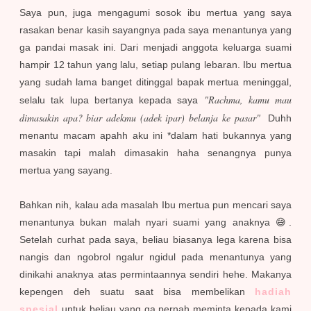
Saya pun, juga mengagumi sosok ibu mertua yang saya
rasakan benar kasih sayangnya pada saya menantunya yang
ga pandai masak ini. Dari menjadi anggota keluarga suami
hampir 12 tahun yang lalu, setiap pulang lebaran. Ibu mertua
yang sudah lama banget ditinggal bapak mertua meninggal,
"Rachma, kamu mau
selalu tak lupa bertanya kepada saya
dimasakin apa? biar adekmu (adek ipar) belanja ke pasar"
Duhh
menantu macam apahh aku ini *dalam hati bukannya yang
masakin tapi malah dimasakin haha senangnya punya
mertua yang sayang.
Bahkan nih, kalau ada masalah Ibu mertua pun mencari saya
menantunya bukan malah nyari suami yang anaknya 😅.
Setelah curhat pada saya, beliau biasanya lega karena bisa
nangis dan ngobrol ngalur ngidul pada menantunya yang
dinikahi anaknya atas permintaannya sendiri hehe. Makanya
kepengen deh suatu saat bisa membelikan
hadiah
spesial
untuk beliau yang ga pernah meminta kepada kami