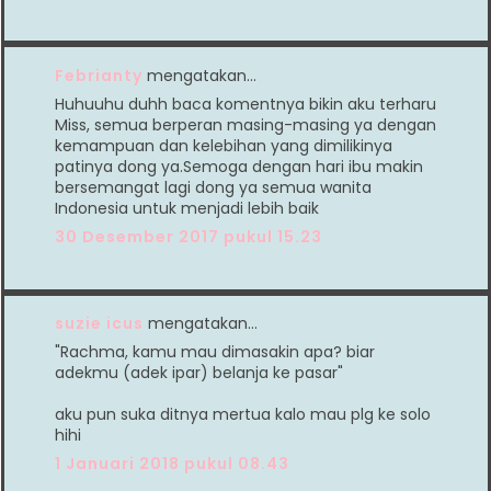
Febrianty
mengatakan…
Huhuuhu duhh baca komentnya bikin aku terharu
Miss, semua berperan masing-masing ya dengan
kemampuan dan kelebihan yang dimilikinya
patinya dong ya.Semoga dengan hari ibu makin
bersemangat lagi dong ya semua wanita
Indonesia untuk menjadi lebih baik
30 Desember 2017 pukul 15.23
suzie icus
mengatakan…
"Rachma, kamu mau dimasakin apa? biar
adekmu (adek ipar) belanja ke pasar"
aku pun suka ditnya mertua kalo mau plg ke solo
hihi
1 Januari 2018 pukul 08.43