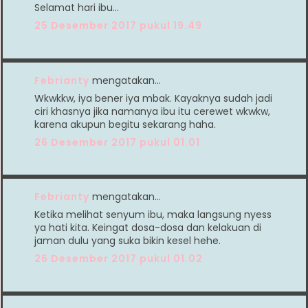
Selamat hari ibu...
25 Desember 2017 pukul 19.49
Febrianty
mengatakan…
Wkwkkw, iya bener iya mbak. Kayaknya sudah jadi
ciri khasnya jika namanya ibu itu cerewet wkwkw,
karena akupun begitu sekarang haha.
26 Desember 2017 pukul 01.01
Febrianty
mengatakan…
Ketika melihat senyum ibu, maka langsung nyess
ya hati kita. Keingat dosa-dosa dan kelakuan di
jaman dulu yang suka bikin kesel hehe.
26 Desember 2017 pukul 01.02