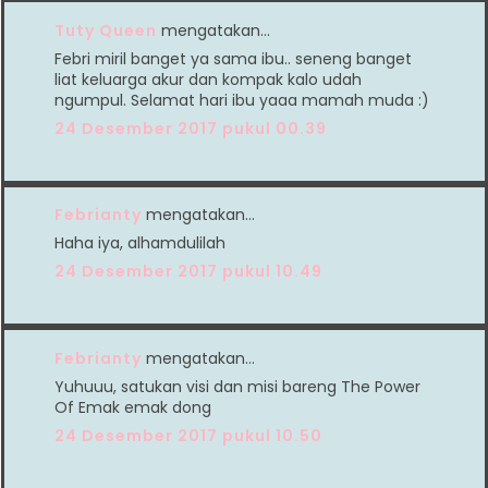
Tuty Queen
mengatakan…
Febri miril banget ya sama ibu.. seneng banget
liat keluarga akur dan kompak kalo udah
ngumpul. Selamat hari ibu yaaa mamah muda :)
24 Desember 2017 pukul 00.39
Febrianty
mengatakan…
Haha iya, alhamdulilah
24 Desember 2017 pukul 10.49
Febrianty
mengatakan…
Yuhuuu, satukan visi dan misi bareng The Power
Of Emak emak dong
24 Desember 2017 pukul 10.50