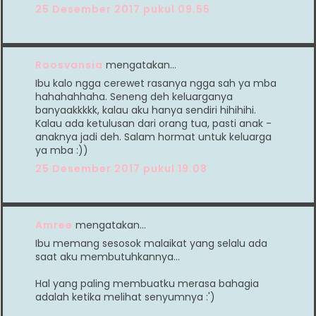
25 Desember 2017 pukul 09.55
Roosvansia
mengatakan…
Ibu kalo ngga cerewet rasanya ngga sah ya mba
hahahahhaha. Seneng deh keluarganya
banyaakkkkk, kalau aku hanya sendiri hihihihi.
Kalau ada ketulusan dari orang tua, pasti anak -
anaknya jadi deh. Salam hormat untuk keluarga
ya mba :))
25 Desember 2017 pukul 19.08
Amree
mengatakan…
Ibu memang sesosok malaikat yang selalu ada
saat aku membutuhkannya...
Hal yang paling membuatku merasa bahagia
adalah ketika melihat senyumnya :')