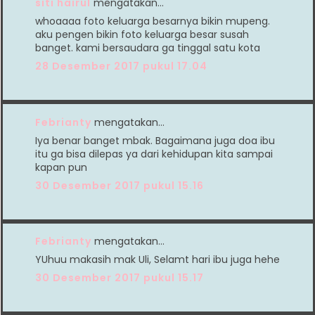
siti hairul
mengatakan…
whoaaaa foto keluarga besarnya bikin mupeng.
aku pengen bikin foto keluarga besar susah
banget. kami bersaudara ga tinggal satu kota
28 Desember 2017 pukul 17.04
Febrianty
mengatakan…
Iya benar banget mbak. Bagaimana juga doa ibu
itu ga bisa dilepas ya dari kehidupan kita sampai
kapan pun
30 Desember 2017 pukul 15.16
Febrianty
mengatakan…
YUhuu makasih mak Uli, Selamt hari ibu juga hehe
30 Desember 2017 pukul 15.17