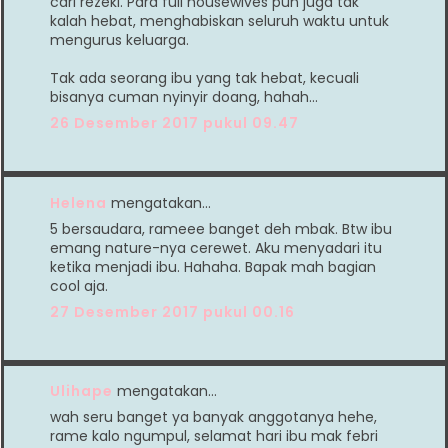
cari rezeki. Para full housewives pun juga tak
kalah hebat, menghabiskan seluruh waktu untuk
mengurus keluarga.
Tak ada seorang ibu yang tak hebat, kecuali
bisanya cuman nyinyir doang, hahah...
26 Desember 2017 pukul 09.47
Helena
mengatakan…
5 bersaudara, rameee banget deh mbak. Btw ibu
emang nature-nya cerewet. Aku menyadari itu
ketika menjadi ibu. Hahaha. Bapak mah bagian
cool aja.
27 Desember 2017 pukul 00.16
Ulihape
mengatakan…
wah seru banget ya banyak anggotanya hehe,
rame kalo ngumpul, selamat hari ibu mak febri