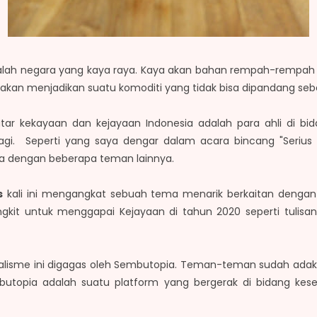
adalah negara yang kaya raya. Kaya akan bahan rempah-rempah d
al akan menjadikan suatu komoditi yang tidak bisa dipandang se
utar kekayaan dan kejayaan Indonesia adalah para ahli di 
lagi. Seperti yang saya dengar dalam acara bincang "Serius 
ma dengan beberapa teman lainnya.
s
kali ini mengangkat sebuah tema menarik berkaitan dengan 
ngkit untuk menggapai Kejayaan di tahun 2020 seperti tulis
nalisme ini digagas oleh Sembutopia. Teman-teman sudah ada
mbutopia adalah suatu platform yang bergerak di bidang kes