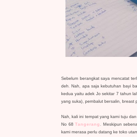
Sebelum berangkat saya mencatat terle
deh. Nah, apa saja kebutuhan bayi ba
kedua yaitu adek Jo sekitar 7 tahun la
yang suka), pembalut bersalin, breast p
Nah, kali ini tempat yang kami tuju dan
No 68
Tangerang
. Meskipun seben
kami merasa perlu datang ke toko utam