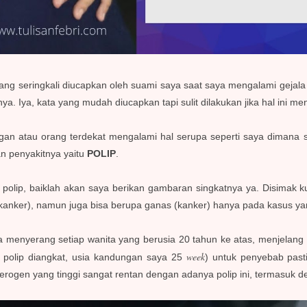
yang seringkali diucapkan oleh suami saya saat saya mengalami gejal
ya. Iya,
kata yang mudah diucapkan tapi sulit dilakukan jika hal ini 
gan atau orang terdekat mengalami hal serupa seperti saya dimana sa
an penyakitnya yaitu
POLIP
.
 polip, baiklah akan saya berikan gambaran singkatnya ya. Disimak k
on kanker), namun juga bisa berupa ganas (kanker) hanya pada kasus y
isa menyerang setiap wanita yang berusia 20 tahun ke atas, menjela
week
 polip diangkat, usia kandungan saya 25
) untuk penyebab pas
erogen yang tinggi sangat rentan dengan adanya polip ini, termasuk 