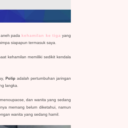
a aneh pada
kehamilan ke tiga
yang
menimpa siapapun termasuk saya.
at kehamilan memiliki sedikit kendala
uy,
Polip
adalah pertumbuhan jaringan
ang langka.
ng menoupaose, dan wanita yang sedang
tinya memang belum diketahui, namun
dengan wanita yang sedang hamil.