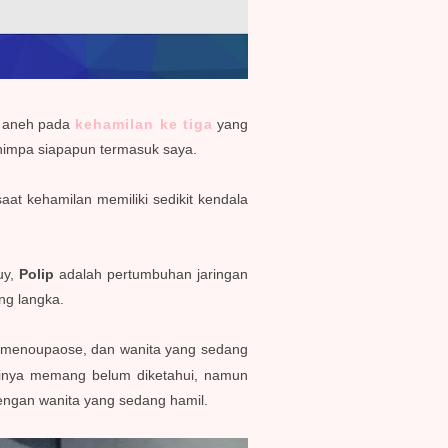
a aneh pada
kehamilan ke tiga
yang
menimpa siapapun termasuk saya.
at kehamilan memiliki sedikit kendala
uy,
Polip
adalah pertumbuhan jaringan
ang langka.
ng menoupaose, dan wanita yang sedang
tinya memang belum diketahui, namun
dengan wanita yang sedang hamil.