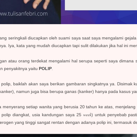
yang seringkali diucapkan oleh suami saya saat saya mengalami gejal
ya. Iya,
kata yang mudah diucapkan tapi sulit dilakukan jika hal ini 
gan atau orang terdekat mengalami hal serupa seperti saya dimana sa
an penyakitnya yaitu
POLIP
.
 polip, baiklah akan saya berikan gambaran singkatnya ya. Disimak k
on kanker), namun juga bisa berupa ganas (kanker) hanya pada kasus y
isa menyerang setiap wanita yang berusia 20 tahun ke atas, menjela
week
 polip diangkat, usia kandungan saya 25
) untuk penyebab pas
erogen yang tinggi sangat rentan dengan adanya polip ini, termasuk 