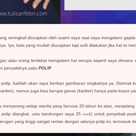
yang seringkali diucapkan oleh suami saya saat saya mengalami gejal
ya. Iya,
kata yang mudah diucapkan tapi sulit dilakukan jika hal ini 
gan atau orang terdekat mengalami hal serupa seperti saya dimana sa
an penyakitnya yaitu
POLIP
.
 polip, baiklah akan saya berikan gambaran singkatnya ya. Disimak k
on kanker), namun juga bisa berupa ganas (kanker) hanya pada kasus y
isa menyerang setiap wanita yang berusia 20 tahun ke atas, menjela
week
 polip diangkat, usia kandungan saya 25
) untuk penyebab pas
erogen yang tinggi sangat rentan dengan adanya polip ini, termasuk 