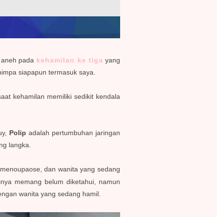
a aneh pada
kehamilan ke tiga
yang
menimpa siapapun termasuk saya.
at kehamilan memiliki sedikit kendala
uy,
Polip
adalah pertumbuhan jaringan
ang langka.
ng menoupaose, dan wanita yang sedang
tinya memang belum diketahui, namun
dengan wanita yang sedang hamil.