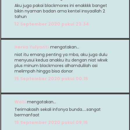
Aku juga pakai blackmores ini enakkkk banget
bikin nyaman badan ama kentel insyaallah 2
tahun
12 September 2020 pukul 23.34
Herva Yulyanti
mengatakan…
niat itu emang penting ya mba, aku juga dulu
menyusui kedua anakku itu dengan niat wkwk
plus minum blackmores alhamdulilah asi
melimpah hingga bisa donor
15 September 2020 pukul 00.15
Wati
mengatakan…
Terimakasih sekali infonya bunda.....sangat
bermanfaat
15 September 2020 pukul 09.16