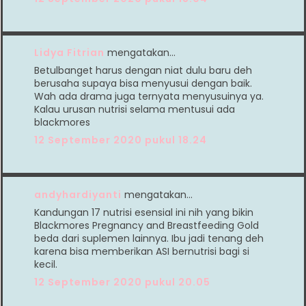
Lidya Fitrian
mengatakan…
Betulbanget harus dengan niat dulu baru deh
berusaha supaya bisa menyusui dengan baik.
Wah ada drama juga ternyata menyusuinya ya.
Kalau urusan nutrisi selama mentusui ada
blackmores
12 September 2020 pukul 18.24
andyhardiyanti
mengatakan…
Kandungan 17 nutrisi esensial ini nih yang bikin
Blackmores Pregnancy and Breastfeeding Gold
beda dari suplemen lainnya. Ibu jadi tenang deh
karena bisa memberikan ASI bernutrisi bagi si
kecil.
12 September 2020 pukul 20.05