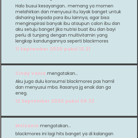
Halo busui kesayangan.. memang ya momen
melahirkan dan menyusui itu layak banget untuk
disharing kepada para ibu lainnya, agar bisa
menginspirasi banyak ibu ataupun calon ibu dan
aku setuju banget jika nutrisi buat ibu dan bayi
perlu di tunjang dengan multivitamin yang
lengkap kandungannya seperti blackmores
11 September 2020 pukul 13.21
Cindy Vania
mengatakan…
Aku juga dulu konsumsi blackmores pas hamil
dan menyusui mba. Rasanya jg enak dan ga
eneg.
12 September 2020 pukul 09.32
Molzania
mengatakan…
blackmores ini lagi hits banget ya di kalangan