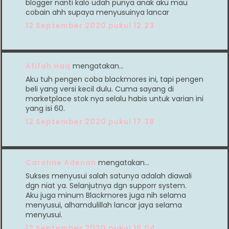
blogger nanti kalo udah punya anak aku mau
cobain ahh supaya menyusuinya lancar
12 September 2020 pukul 12.23
Afifah Haq
mengatakan…
Aku tuh pengen coba blackmores ini, tapi pengen
beli yang versi kecil dulu. Cuma sayang di
marketplace stok nya selalu habis untuk varian ini
yang isi 60.
12 September 2020 pukul 17.38
Caroline Adenan
mengatakan…
Sukses menyusui salah satunya adalah diawali
dgn niat ya. Selanjutnya dgn supporr system.
Aku juga minum Blackmores juga nih selama
menyusui, alhamdulillah lancar jaya selama
menyusui.
12 September 2020 pukul 18.04