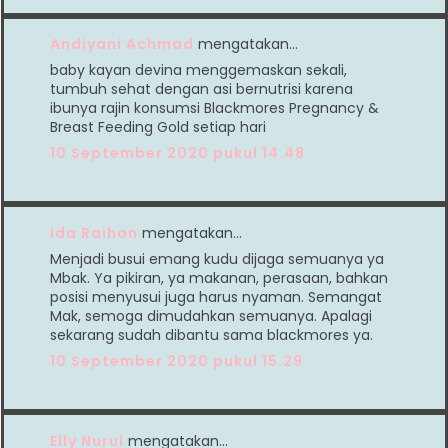
Andiyani Achmad
mengatakan…
baby kayan devina menggemaskan sekali,
tumbuh sehat dengan asi bernutrisi karena
ibunya rajin konsumsi Blackmores Pregnancy &
Breast Feeding Gold setiap hari
10 September 2020 pukul 14.48
Ida Raihan
mengatakan…
Menjadi busui emang kudu dijaga semuanya ya
Mbak. Ya pikiran, ya makanan, perasaan, bahkan
posisi menyusui juga harus nyaman. Semangat
Mak, semoga dimudahkan semuanya. Apalagi
sekarang sudah dibantu sama blackmores ya.
10 September 2020 pukul 15.29
Elly Nurul
mengatakan…