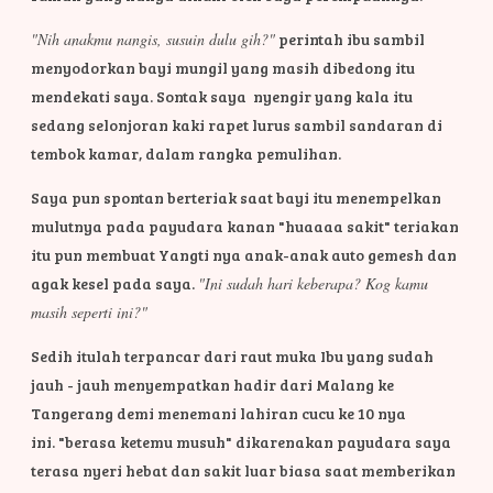
"Nih anakmu nangis, susuin dulu gih?"
perintah ibu sambil
menyodorkan bayi mungil yang masih dibedong itu
mendekati saya. Sontak saya nyengir yang kala itu
sedang selonjoran kaki rapet lurus sambil sandaran di
tembok kamar, dalam rangka pemulihan.
Saya pun spontan berteriak saat bayi itu menempelkan
mulutnya pada payudara kanan "huaaaa sakit" teriakan
itu pun membuat Yangti nya anak-anak auto gemesh dan
agak kesel pada saya.
"Ini sudah hari keberapa? Kog kamu
masih seperti ini?"
Sedih itulah terpancar dari raut muka Ibu yang sudah
jauh - jauh menyempatkan hadir dari Malang ke
Tangerang demi menemani lahiran cucu ke 10 nya
ini.
"berasa ketemu musuh" dikarenakan payudara saya
terasa nyeri hebat dan sakit luar biasa saat memberikan