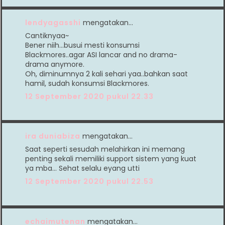
lendyagasshi
mengatakan…
Cantiknyaa~
Bener niih...busui mesti konsumsi
Blackmores..agar ASI lancar and no drama-
drama anymore.
Oh, diminumnya 2 kali sehari yaa..bahkan saat
hamil, sudah konsumsi Blackmores.
12 September 2020 pukul 22.33
ira duniabiza
mengatakan…
Saat seperti sesudah melahirkan ini memang
penting sekali memiliki support sistem yang kuat
ya mba... Sehat selalu eyang utti
12 September 2020 pukul 22.53
echaimutenan
mengatakan…