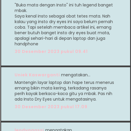
"Buka mata dengan Insto" ini tuh legend banget
mbak.
Saya kenal insto sebagai obat tetes mata. Nah
kalau yang insto dry eyes ini saya belum pernah
coba. Tapi setelah membaca artikel ini, emang
bener butuh banget insto dry eyes buat mata,
apalagi sehari-hari di depan laptop dan juga
handphone
30 Desember 2023 pukul 09.41
Uniek Kaswarganti
mengatakan…
Mantengin layar laptop dan hape terus menerus
emang bikin mata kering, terkadang rasanya
perih kayak berkaca-kaca gitu ya mbak. Pas nih
ada Insto Dry Eyes untuk mengatasinya.
30 Desember 2023 pukul 17.09
lendyagassi
mengatakan…