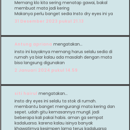
Memang klo kita sering menatap gawai, bakal
membuat mata jadi kering
Makanya perlu banget sedia Insto dry eyes ini ya
31 Desember 2023 pukul 21.13
Antung apriana
mengatakan…
insto ini kayaknya memang harus selalu sedia di
rumah ya biar kalau ada masalah dengan mata
bisa langsung digunakan
2 Januari 2024 pukul 14.59
siti hairul
mengatakan…
insto dry eyes ini selalu ta stok di rumah.
membantu banget mengurangi mata kering dan
sepet. udah gitu kemasannya mungil. jadi
beberapa kali pakai habis. aman ga sempat
kadaluarsa. karena kalau isinya banyak
khawatirnya kesimpen lama terus kadaluarsa