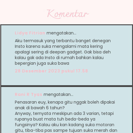
Komentar
Lidya Fitrian
mengatakan…
Aku termasuk yang terbantu banget denegan
Insto karena suka mengalami mata kering
apalagi sering di deepan gadget. Gak bisa deh
kalau gak ada Insto di rumah bahkan kalau
bepergian juga suka bawa
28 Desember 2023 pukul 17.58
Rani R Tyas
mengatakan…
Penasaran euy, kenapa gitu nggak boleh dipakai
anak di bawah 6 tahun?
Anyway, ternyata meskipun ada 3 varian, tetapi
rupanya buat mata tuh beda-beda ya
fungsinya? Kalau aku kan kadang suka motoran
gitu, tiba-tiba pas sampe tujuan suka merah dan