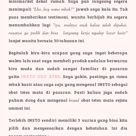
minimarket dekat rumah. Saya pun langsung segera
menimpali
"Lho..kog sama mbak?"
jawab saya kala itu. Tak
puas memberikan testimoni, wanita berhijab itu segera
menambahkan lagi
"iya, soalnya enak kalau udah dipakai,
rasanya ga pedih dan bisa langsung kerja ngadep layar kasir"
lanjut wanita berusia 30 tahunan ini.
Begitulah kira-kira ucapan yang saya ingat beberapa
waktu lalu saat saya membeli produk andalan berwarna
biru muda dan sudah sangat familiar di pasaran
yaitu
INSTO DRY EYES
. Saya yakin, pastinya ga cuma
mbak kasir atau saya saja yang mengenal INSTO sebagai
obat tetes mata di pasaran. Pasti kalian juga sudah
paham dong dan mengenal
brand
obat tetes mata sejuta
ummat ini.
Terlebih INSTO sendiri memiliki 3 varian yang bisa kita
pilih dan menyesuaikan dengan kebutuhan. Ini dia
ragam variasinya :