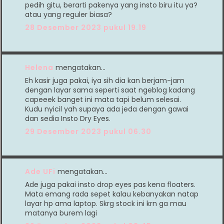
pedih gitu, berarti pakenya yang insto biru itu ya?
atau yang reguler biasa?
28 Desember 2023 pukul 19.19
Helena
mengatakan…
Eh kasir juga pakai, iya sih dia kan berjam-jam
dengan layar sama seperti saat ngeblog kadang
capeeek banget ini mata tapi belum selesai.
Kudu nyicil yah supaya ada jeda dengan gawai
dan sedia Insto Dry Eyes.
29 Desember 2023 pukul 06.30
Ade UFi
mengatakan…
Ade juga pakai insto drop eyes pas kena floaters.
Mata emang rada sepet kalau kebanyakan natap
layar hp ama laptop. Skrg stock ini krn ga mau
matanya burem lagi