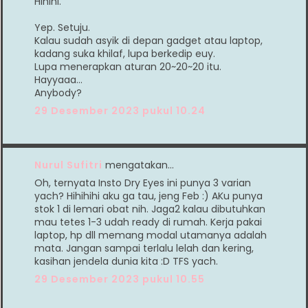
Hihihi.
Yep. Setuju.
Kalau sudah asyik di depan gadget atau laptop,
kadang suka khilaf, lupa berkedip euy.
Lupa menerapkan aturan 20~20~20 itu.
Hayyaaa...
Anybody?
29 Desember 2023 pukul 10.24
Nurul Sufitri
mengatakan…
Oh, ternyata Insto Dry Eyes ini punya 3 varian
yach? Hihihihi aku ga tau, jeng Feb :) AKu punya
stok 1 di lemari obat nih. Jaga2 kalau dibutuhkan
mau tetes 1-3 udah ready di rumah. Kerja pakai
laptop, hp dll memang modal utamanya adalah
mata. Jangan sampai terlalu lelah dan kering,
kasihan jendela dunia kita :D TFS yach.
29 Desember 2023 pukul 10.55