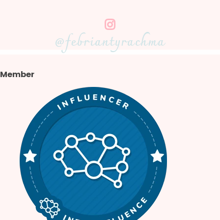
@febriantyrachma
Member