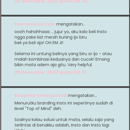
29 Desember 2023 pukul 08.45
tantiamelia.com
mengatakan…
oooh hahahhaaa ... jujur yo, aku kalo beli Insto
ngga pake liat merah kuning ijo biru
beli ya beli aja! OH EM JI!
Selama ini untung belinya yang biru or ijo - atau
malah kombinasi keduanya dan cucok! Emang
bikin mata adem aja gitu. Very helpful.
29 Desember 2023 pukul 09.51
Rosanna Simanjuntak
mengatakan…
Menurutku branding Insto ini sepertinya sudah di
level "Top of Mind" deh.
Soalnya kalau solusi untuk mata, selalu saja yang
terlintas di benakku adalah, Insto dan Insto lagi.