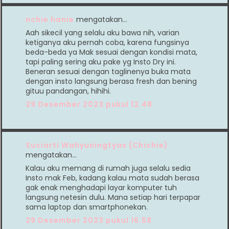
nchie hanie
mengatakan…
Aah sikecil yang selalu aku bawa nih, varian
ketiganya aku pernah coba, karena fungsinya
beda-beda ya Mak sesuai dengan kondisi mata,
tapi paling sering aku pake yg Insto Dry ini.
Beneran sesuai dengan taglinenya buka mata
dengan insto langsung berasa fresh dan bening
gituu pandangan, hihihi.
29 Desember 2023 pukul 12.48
Suciarti Wahyuningtyas (Chichie)
mengatakan…
Kalau aku memang di rumah juga selalu sedia
Insto mak Feb, kadang kalau mata sudah berasa
gak enak menghadapi layar komputer tuh
langsung netesin dulu. Mana setiap hari terpapar
sama laptop dan smartphonekan.
29 Desember 2023 pukul 16.58