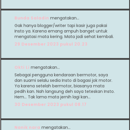
Bunda Saladin
mengatakan…
Gak hanya blogger/writer tapi kasir juga pakai
Insto ya. Karena emang ampuh banget untuk
mengatasi mata kering. Mata jadi sehat kembali.
29 Desember 2023 pukul 20.23
Okti Li
mengatakan…
Sebagai pengguna kendaraan bermotor, saya
dan suami selalu sedia Insto di bagasi jok motor.
Ya karena setelah bermotor, biasanya mata
pedih kan. Nah langsung deh saya teteskan Insto.
Hem... Tak lama mata jernih lagi kan...
30 Desember 2023 pukul 08.17
Nanik nara
mengatakan…