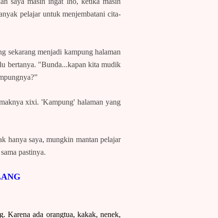
n saya masih ingat lho, ketika masih
anyak pelajar untuk menjembatani cita-
yang sekarang menjadi kampung halaman
lu bertanya. "Bunda...kapan kita mudik
kampungnya?”
emaknya xixi. 'Kampung' halaman yang
ak hanya saya, mungkin mantan pelajar
sama pastinya.
LANG
. Karena ada orangtua, kakak, nenek,