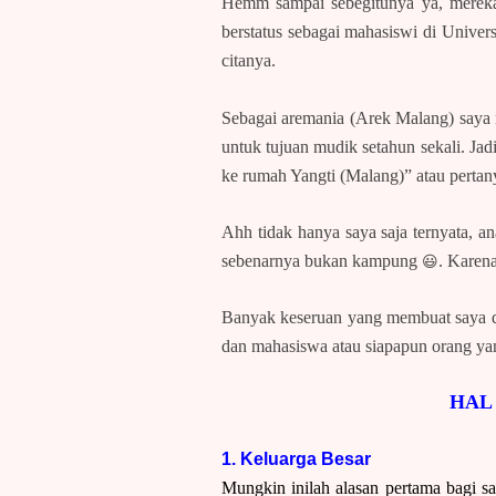
Hemm sampai sebegitunya ya, mereka 
berstatus sebagai mahasiswi di Univer
citanya.
Sebagai aremania (Arek Malang) saya 
untuk tujuan mudik setahun sekali. Ja
ke rumah Yangti (Malang)” atau pertany
Ahh tidak hanya saya saja ternyata,
😃
sebenarnya bukan kampung
. Karena
Banyak keseruan yang membuat saya da
dan mahasiswa atau siapapun orang ya
HAL
1. Keluarga Besar
Mungkin inilah alasan pertama bagi 