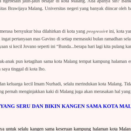
ngebelain jauh-jauh belajar di kota Malang. Ada apanya sih? Bahka
sitas Brawijaya Malang. Universitas negeri yang banyak diincar oleh b
progressiv
merasa bersyukur bisa dilahirkan di kota yang
e ini, kota 
di ingat pertanyaan mas Gavino di setiap memasuki bulan ramadhan sela
aan si kecil Jovano seperti ini “Bunda...berapa hari lagi kita pulang 
 anak-anak pun ketagihan sama kota Malang tempat kampung halaman 
 saya tinggal di kota lho.
n keluarga kecil Imam Nurhadi, selalu merindukan kota Malang. Tid
ng pernah menginjakkan kaki di Malang juga akan merasakan hal yang 
 YANG SERU DAN BIKIN KANGEN SAMA KOTA MA
saya untuk selalu kangen sama keseruan kampung halaman kota Malang