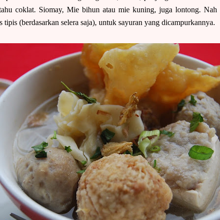
, tahu coklat. Siomay, Mie bihun atau mie kuning, juga lontong. Na
s tipis (berdasarkan selera saja), untuk sayuran yang dicampurkannya.