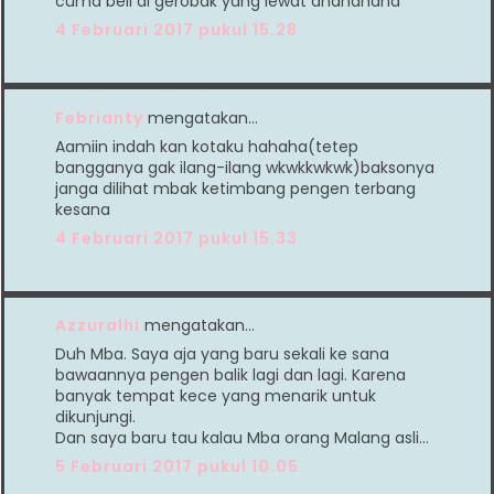
cuma beli di gerobak yang lewat ahahahaha
4 Februari 2017 pukul 15.28
Febrianty
mengatakan…
Aamiin indah kan kotaku hahaha(tetep
bangganya gak ilang-ilang wkwkkwkwk)baksonya
janga dilihat mbak ketimbang pengen terbang
kesana
4 Februari 2017 pukul 15.33
Azzuralhi
mengatakan…
Duh Mba. Saya aja yang baru sekali ke sana
bawaannya pengen balik lagi dan lagi. Karena
banyak tempat kece yang menarik untuk
dikunjungi.
Dan saya baru tau kalau Mba orang Malang asli...
5 Februari 2017 pukul 10.05