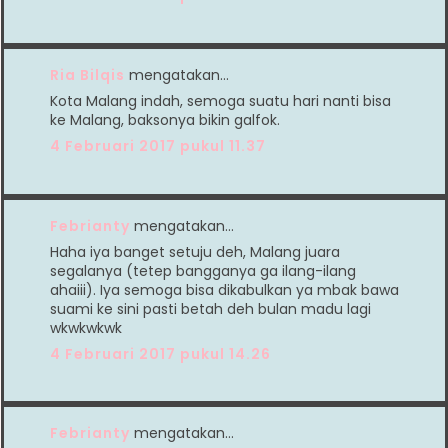
Ria Bilqis
mengatakan…
Kota Malang indah, semoga suatu hari nanti bisa
ke Malang, baksonya bikin galfok.
4 Februari 2017 pukul 11.37
Febrianty
mengatakan…
Haha iya banget setuju deh, Malang juara
segalanya (tetep bangganya ga ilang-ilang
ahaiii). Iya semoga bisa dikabulkan ya mbak bawa
suami ke sini pasti betah deh bulan madu lagi
wkwkwkwk
4 Februari 2017 pukul 14.26
Febrianty
mengatakan…