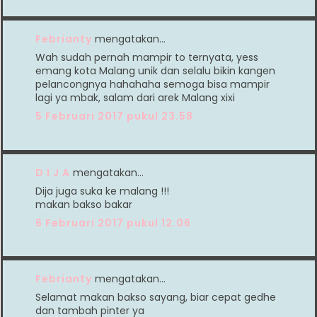
Febrianty
mengatakan…
Wah sudah pernah mampir to ternyata, yess
emang kota Malang unik dan selalu bikin kangen
pelancongnya hahahaha semoga bisa mampir
lagi ya mbak, salam dari arek Malang xixi
5 Februari 2017 pukul 23.58
D I J A
mengatakan…
Dija juga suka ke malang !!!
makan bakso bakar
6 Februari 2017 pukul 12.06
Febrianty
mengatakan…
Selamat makan bakso sayang, biar cepat gedhe
dan tambah pinter ya