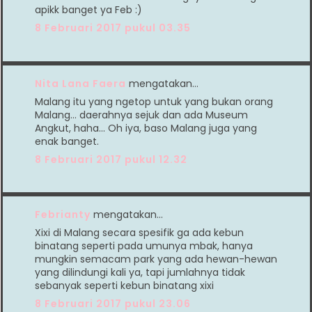
apikk banget ya Feb :)
8 Februari 2017 pukul 03.35
Nita Lana Faera
mengatakan…
Malang itu yang ngetop untuk yang bukan orang
Malang... daerahnya sejuk dan ada Museum
Angkut, haha... Oh iya, baso Malang juga yang
enak banget.
8 Februari 2017 pukul 12.32
Febrianty
mengatakan…
Xixi di Malang secara spesifik ga ada kebun
binatang seperti pada umunya mbak, hanya
mungkin semacam park yang ada hewan-hewan
yang dilindungi kali ya, tapi jumlahnya tidak
sebanyak seperti kebun binatang xixi
8 Februari 2017 pukul 23.06