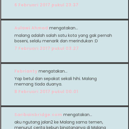
6 Februari 2017 pukul 23.37
Aulawi Ahmad
mengatakan…
malang adalah salah satu kota yang gak pernah
boseni, selalu menarik dan merindukan :D
7 Februari 2017 pukul 03.27
Febrianty
mengatakan…
Yap betul dan sepakat sekali hihi. Malang
memang tiada duanya.
8 Februari 2017 pukul 00.01
Saribainbridge.com
mengatakan…
aku ngutang jalan2 ke Malang sama temen,
menurut cerita kebun binatangnya di Malang