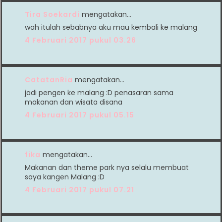
Tira Soekardi
mengatakan…
wah itulah sebabnya aku mau kembali ke malang
4 Februari 2017 pukul 03.26
CatatanRia
mengatakan…
jadi pengen ke malang :D penasaran sama
makanan dan wisata disana
4 Februari 2017 pukul 05.15
fika
mengatakan…
Makanan dan theme park nya selalu membuat
saya kangen Malang :D
4 Februari 2017 pukul 07.21