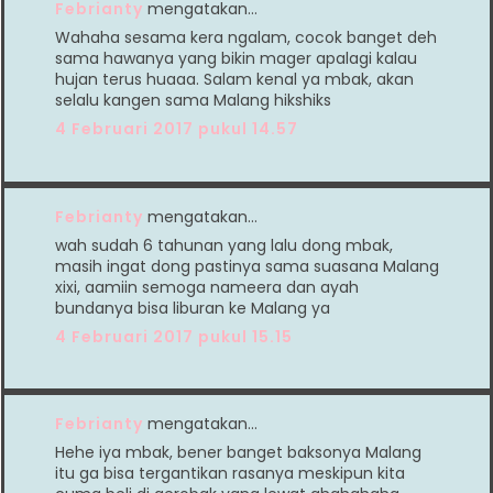
Febrianty
mengatakan…
Wahaha sesama kera ngalam, cocok banget deh
sama hawanya yang bikin mager apalagi kalau
hujan terus huaaa. Salam kenal ya mbak, akan
selalu kangen sama Malang hikshiks
4 Februari 2017 pukul 14.57
Febrianty
mengatakan…
wah sudah 6 tahunan yang lalu dong mbak,
masih ingat dong pastinya sama suasana Malang
xixi, aamiin semoga nameera dan ayah
bundanya bisa liburan ke Malang ya
4 Februari 2017 pukul 15.15
Febrianty
mengatakan…
Hehe iya mbak, bener banget baksonya Malang
itu ga bisa tergantikan rasanya meskipun kita