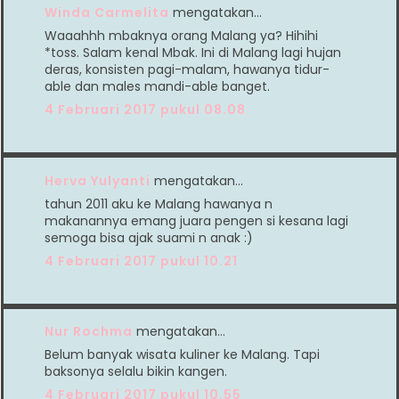
Winda Carmelita
mengatakan…
Waaahhh mbaknya orang Malang ya? Hihihi
*toss. Salam kenal Mbak. Ini di Malang lagi hujan
deras, konsisten pagi-malam, hawanya tidur-
able dan males mandi-able banget.
4 Februari 2017 pukul 08.08
Herva Yulyanti
mengatakan…
tahun 2011 aku ke Malang hawanya n
makanannya emang juara pengen si kesana lagi
semoga bisa ajak suami n anak :)
4 Februari 2017 pukul 10.21
Nur Rochma
mengatakan…
Belum banyak wisata kuliner ke Malang. Tapi
baksonya selalu bikin kangen.
4 Februari 2017 pukul 10.55