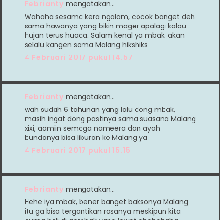
Febrianty
mengatakan…
Wahaha sesama kera ngalam, cocok banget deh
sama hawanya yang bikin mager apalagi kalau
hujan terus huaaa. Salam kenal ya mbak, akan
selalu kangen sama Malang hikshiks
4 Februari 2017 pukul 14.57
Febrianty
mengatakan…
wah sudah 6 tahunan yang lalu dong mbak,
masih ingat dong pastinya sama suasana Malang
xixi, aamiin semoga nameera dan ayah
bundanya bisa liburan ke Malang ya
4 Februari 2017 pukul 15.15
Febrianty
mengatakan…
Hehe iya mbak, bener banget baksonya Malang
itu ga bisa tergantikan rasanya meskipun kita