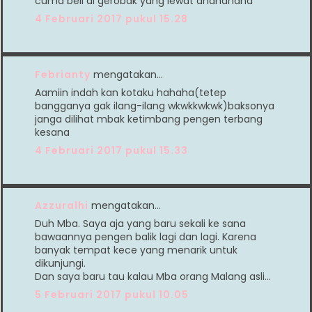
cuma beli di gerobak yang lewat ahahahaha
4 Februari 2017 pukul 15.28
Febrianty
mengatakan…
Aamiin indah kan kotaku hahaha(tetep
bangganya gak ilang-ilang wkwkkwkwk)baksonya
janga dilihat mbak ketimbang pengen terbang
kesana
4 Februari 2017 pukul 15.33
Azzuralhi
mengatakan…
Duh Mba. Saya aja yang baru sekali ke sana
bawaannya pengen balik lagi dan lagi. Karena
banyak tempat kece yang menarik untuk
dikunjungi.
Dan saya baru tau kalau Mba orang Malang asli...
5 Februari 2017 pukul 10.05