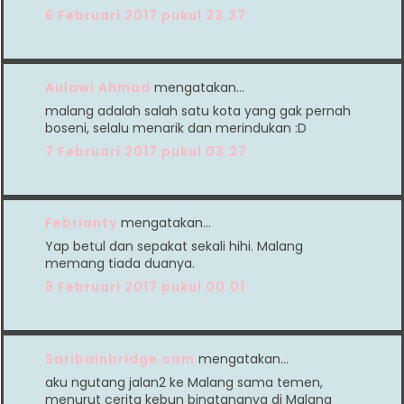
6 Februari 2017 pukul 23.37
Aulawi Ahmad
mengatakan…
malang adalah salah satu kota yang gak pernah
boseni, selalu menarik dan merindukan :D
7 Februari 2017 pukul 03.27
Febrianty
mengatakan…
Yap betul dan sepakat sekali hihi. Malang
memang tiada duanya.
8 Februari 2017 pukul 00.01
Saribainbridge.com
mengatakan…
aku ngutang jalan2 ke Malang sama temen,
menurut cerita kebun binatangnya di Malang