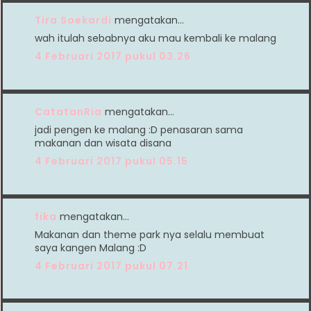
Tira Soekardi
mengatakan…
wah itulah sebabnya aku mau kembali ke malang
4 Februari 2017 pukul 03.26
CatatanRia
mengatakan…
jadi pengen ke malang :D penasaran sama
makanan dan wisata disana
4 Februari 2017 pukul 05.15
fika
mengatakan…
Makanan dan theme park nya selalu membuat
saya kangen Malang :D
4 Februari 2017 pukul 07.21