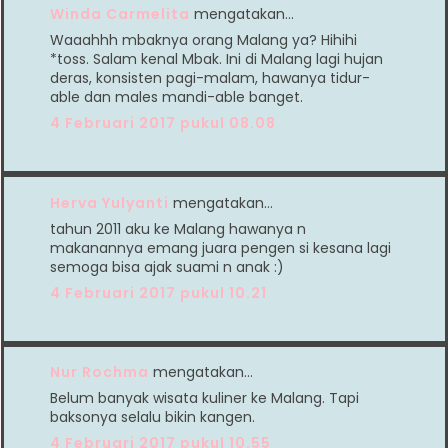
Winda Carmelita
mengatakan…
Waaahhh mbaknya orang Malang ya? Hihihi
*toss. Salam kenal Mbak. Ini di Malang lagi hujan
deras, konsisten pagi-malam, hawanya tidur-
able dan males mandi-able banget.
4 Februari 2017 pukul 08.08
Herva Yulyanti
mengatakan…
tahun 2011 aku ke Malang hawanya n
makanannya emang juara pengen si kesana lagi
semoga bisa ajak suami n anak :)
4 Februari 2017 pukul 10.21
Nur Rochma
mengatakan…
Belum banyak wisata kuliner ke Malang. Tapi
baksonya selalu bikin kangen.
4 Februari 2017 pukul 10.55