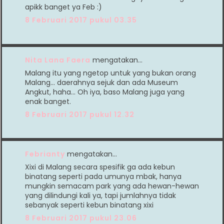
apikk banget ya Feb :)
8 Februari 2017 pukul 03.35
Nita Lana Faera
mengatakan…
Malang itu yang ngetop untuk yang bukan orang
Malang... daerahnya sejuk dan ada Museum
Angkut, haha... Oh iya, baso Malang juga yang
enak banget.
8 Februari 2017 pukul 12.32
Febrianty
mengatakan…
Xixi di Malang secara spesifik ga ada kebun
binatang seperti pada umunya mbak, hanya
mungkin semacam park yang ada hewan-hewan
yang dilindungi kali ya, tapi jumlahnya tidak
sebanyak seperti kebun binatang xixi
8 Februari 2017 pukul 23.06