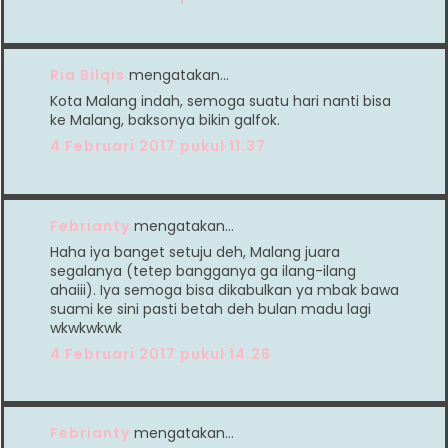
Ria Bilqis
mengatakan…
Kota Malang indah, semoga suatu hari nanti bisa
ke Malang, baksonya bikin galfok.
4 Februari 2017 pukul 11.37
Febrianty
mengatakan…
Haha iya banget setuju deh, Malang juara
segalanya (tetep bangganya ga ilang-ilang
ahaiii). Iya semoga bisa dikabulkan ya mbak bawa
suami ke sini pasti betah deh bulan madu lagi
wkwkwkwk
4 Februari 2017 pukul 14.26
Febrianty
mengatakan…