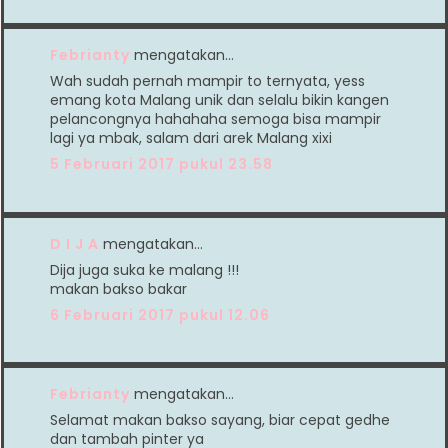
Febrianty
mengatakan…
Wah sudah pernah mampir to ternyata, yess
emang kota Malang unik dan selalu bikin kangen
pelancongnya hahahaha semoga bisa mampir
lagi ya mbak, salam dari arek Malang xixi
5 Februari 2017 pukul 23.58
D I J A
mengatakan…
Dija juga suka ke malang !!!
makan bakso bakar
6 Februari 2017 pukul 12.06
Febrianty
mengatakan…
Selamat makan bakso sayang, biar cepat gedhe
dan tambah pinter ya