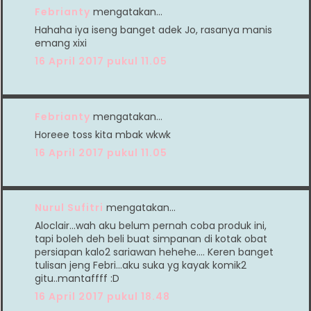
Febrianty
mengatakan…
Hahaha iya iseng banget adek Jo, rasanya manis
emang xixi
16 April 2017 pukul 11.05
Febrianty
mengatakan…
Horeee toss kita mbak wkwk
16 April 2017 pukul 11.05
Nurul Sufitri
mengatakan…
Aloclair...wah aku belum pernah coba produk ini,
tapi boleh deh beli buat simpanan di kotak obat
persiapan kalo2 sariawan hehehe.... Keren banget
tulisan jeng Febri...aku suka yg kayak komik2
gitu..mantaffff :D
16 April 2017 pukul 18.48