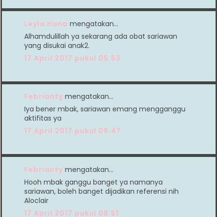
Leyla Hana
mengatakan…
Alhamdulillah ya sekarang ada obat sariawan
yang disukai anak2.
17 April 2017 pukul 05.53
Febrianty
mengatakan…
Iya bener mbak, sariawan emang mengganggu
aktifitas ya
17 April 2017 pukul 08.47
Febrianty
mengatakan…
Hooh mbak ganggu banget ya namanya
sariawan, boleh banget dijadikan referensi nih
Aloclair
17 April 2017 pukul 08.51