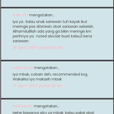
Ade UFi
mengatakan…
Iya ya.. kalau anak sariawan tuh kayak ikut
meringis pas ditetesin obat sariawan sebelah.
Alhamdulillah ada yang ga bikin meringis krn
perihnya ya.. noted aloclair buat kalau2 kena
sariawan.
16 April 2017 pukul 23.56
Febrianty
mengatakan…
Iya mbak, cobain deh, recommended kog.
Wakakka iya makasih mbak
17 April 2017 pukul 01.52
Febrianty
mengatakan…
Hehe biasanya gitu ya mbak, kalau pakai obat