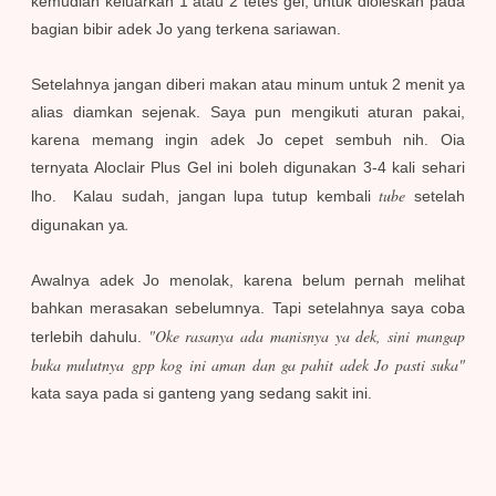
kemudian keluarkan 1 atau 2 tetes gel, untuk dioleskan pada
bagian bibir adek Jo yang terkena sariawan.
Setelahnya jangan diberi makan atau minum untuk 2 menit ya
alias diamkan sejenak. Saya pun mengikuti aturan pakai,
karena memang ingin adek Jo cepet sembuh nih. Oia
ternyata Aloclair Plus Gel ini boleh digunakan 3-4 kali sehari
tube
lho. Kalau sudah, jangan lupa tutup kembali
setelah
.
digunakan ya
Awalnya adek Jo menolak, karena belum pernah melihat
bahkan merasakan sebelumnya. Tapi setelahnya saya coba
"Oke rasanya ada manisnya ya dek, sini mangap
terlebih dahulu.
buka mulutnya gpp kog ini aman dan ga pahit adek Jo pasti suka"
kata saya pada si ganteng yang sedang sakit ini.