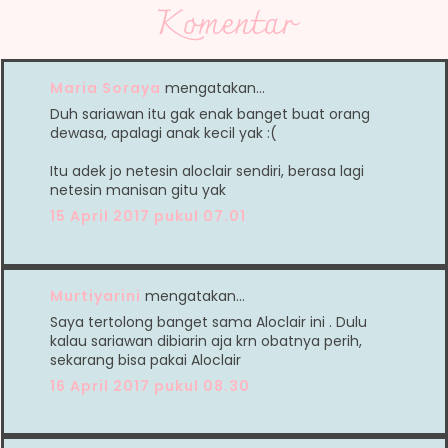
Komentar
Maria Soraya
mengatakan…
Duh sariawan itu gak enak banget buat orang
dewasa, apalagi anak kecil yak :(
Itu adek jo netesin aloclair sendiri, berasa lagi
netesin manisan gitu yak
15 April 2017 pukul 07.01
Murtiyarini
mengatakan…
Saya tertolong banget sama Aloclair ini . Dulu
kalau sariawan dibiarin aja krn obatnya perih,
sekarang bisa pakai Aloclair
16 April 2017 pukul 08.30