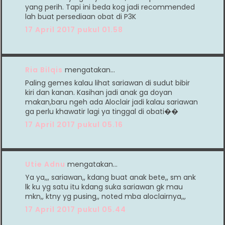
yang perih. Tapi ini beda kog jadi recommended
lah buat persediaan obat di P3K
17 April 2017 pukul 01.58
Ria Bilqis
mengatakan…
Paling gemes kalau lihat sariawan di sudut bibir
kiri dan kanan. Kasihan jadi anak ga doyan
makan,baru ngeh ada Aloclair jadi kalau sariawan
ga perlu khawatir lagi ya tinggal di obati��
17 April 2017 pukul 05.16
Utie Adnu
mengatakan…
Ya ya,,, sariawan,, kdang buat anak bete,, sm ank
lk ku yg satu itu kdang suka sariawan gk mau
mkn,, ktny yg pusing,, noted mba aloclairnya,,,
17 April 2017 pukul 05.44