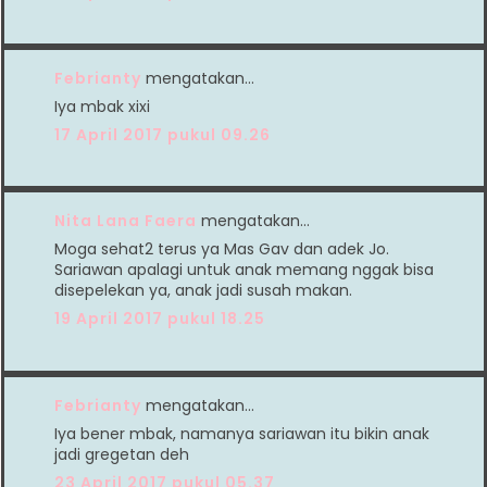
Febrianty
mengatakan…
Iya mbak xixi
17 April 2017 pukul 09.26
Nita Lana Faera
mengatakan…
Moga sehat2 terus ya Mas Gav dan adek Jo.
Sariawan apalagi untuk anak memang nggak bisa
disepelekan ya, anak jadi susah makan.
19 April 2017 pukul 18.25
Febrianty
mengatakan…
Iya bener mbak, namanya sariawan itu bikin anak
jadi gregetan deh
23 April 2017 pukul 05.37