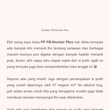
Sumber FB Aloclair Plus
Ehh iseng saya buka
FP FB Aloclair Plus
nah disitu ternyata
ada banyak info menarik lho tentang sariawan dan berbagai
macam kuisnya pun digelar dengan banyak hadiah menarik
pula, ikutan ahh siapa tahu dapat rejeki dari si putih ajaib ini
yang ternyata juga bisa menyembuhkan luka tergigit ini 😁
Hayooo ada yang masih ragu dengan penampakan si putih
yang sudah dipercaya oleh 57 negara ini? No alkohol kog,
jadi selain aman untuk kita yang beragama muslim juga tidak
membuat sensasi menyengat lho saat diteteskan.
Yukk ahh jaga kesehatan dan minum air putih yang banyak