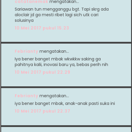
catatanemak
mengatakan…
Sariawan tun mengganggu bgt. Tapi skrg ada
aloclair jd ga mesti ribet lagi sich utk cari
solusinya
10 Mei 2017 pukul 15.23
Febrianty
mengatakan…
Iya bener banget mbak wkwkkw saking ga
pahitnya kalii, inovasi baru ya, bebas perih nih
10 Mei 2017 pukul 22.29
Febrianty
mengatakan…
iya bener banget mbak, anak-anak pasti suka ini
10 Mei 2017 pukul 22.37