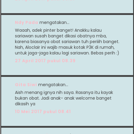
Ndy Pada
mengatakan…
Waaah, adek pinter banget! Anakku kalau
sariawan susah banget dikasi obatnya mba,
karena biasanya obat sariawan tuh periiih banget.
Nah, Aloclair ini wajib masuk kotak P3K di rumah,
untuk jaga-jaga kalau lagi sariawan. Bebas perih :)
27 April 2017 pukul 08.39
Gita Siwi
mengatakan…
Aish menang ignya nih saya. Rasanya itu kayak
bukan obat. Jadi anak- anak welcome banget
dikasih ya
10 Mei 2017 pukul 08.41