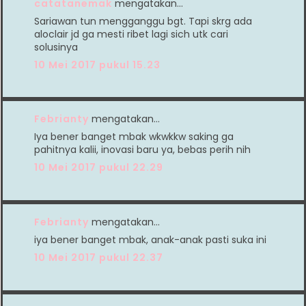
catatanemak
mengatakan…
Sariawan tun mengganggu bgt. Tapi skrg ada
aloclair jd ga mesti ribet lagi sich utk cari
solusinya
10 Mei 2017 pukul 15.23
Febrianty
mengatakan…
Iya bener banget mbak wkwkkw saking ga
pahitnya kalii, inovasi baru ya, bebas perih nih
10 Mei 2017 pukul 22.29
Febrianty
mengatakan…
iya bener banget mbak, anak-anak pasti suka ini
10 Mei 2017 pukul 22.37