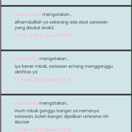
Leyla Hana
mengatakan…
Alhamdulillah ya sekarang ada obat sariawan
yang disukai anak2.
17 April 2017 pukul 05.53
Febrianty
mengatakan…
Iya bener mbak, sariawan emang mengganggu
aktifitas ya
17 April 2017 pukul 08.47
Febrianty
mengatakan…
Hooh mbak ganggu banget ya namanya
sariawan, boleh banget dijadikan referensi nih
Aloclair
17 April 2017 pukul 08.51