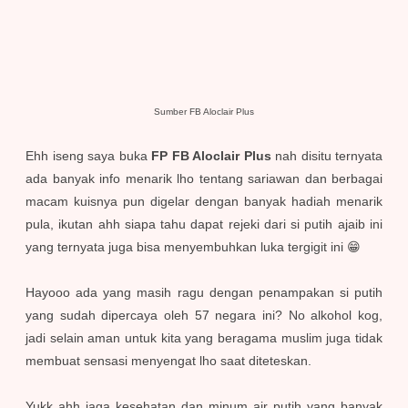
Sumber FB Aloclair Plus
Ehh iseng saya buka
FP FB Aloclair Plus
nah disitu ternyata
ada banyak info menarik lho tentang sariawan dan berbagai
macam kuisnya pun digelar dengan banyak hadiah menarik
pula, ikutan ahh siapa tahu dapat rejeki dari si putih ajaib ini
yang ternyata juga bisa menyembuhkan luka tergigit ini 😁
Hayooo ada yang masih ragu dengan penampakan si putih
yang sudah dipercaya oleh 57 negara ini? No alkohol kog,
jadi selain aman untuk kita yang beragama muslim juga tidak
membuat sensasi menyengat lho saat diteteskan.
Yukk ahh jaga kesehatan dan minum air putih yang banyak