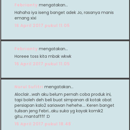
Febrianty
mengatakan…
Hahaha iya iseng banget adek Jo, rasanya manis
emang xixi
16 April 2017 pukul 11.05
Febrianty
mengatakan…
Horeee toss kita mbak wkwk
16 April 2017 pukul 11.05
Nurul Sufitri
mengatakan…
Aloclair...wah aku belum pernah coba produk ini,
tapi boleh deh beli buat simpanan di kotak obat
persiapan kalo2 sariawan hehehe.... Keren banget
tulisan jeng Febri...aku suka yg kayak komik2
gitu..mantaffff :D
16 April 2017 pukul 18.48