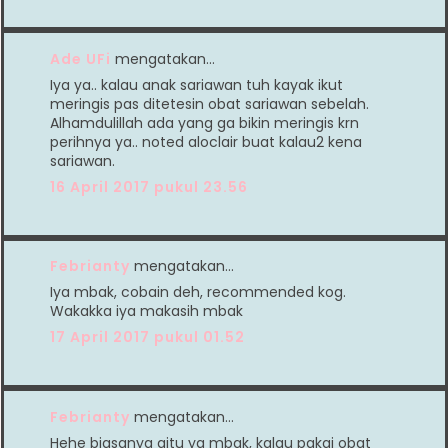
Ade UFi
mengatakan…
Iya ya.. kalau anak sariawan tuh kayak ikut
meringis pas ditetesin obat sariawan sebelah.
Alhamdulillah ada yang ga bikin meringis krn
perihnya ya.. noted aloclair buat kalau2 kena
sariawan.
16 April 2017 pukul 23.56
Febrianty
mengatakan…
Iya mbak, cobain deh, recommended kog.
Wakakka iya makasih mbak
17 April 2017 pukul 01.52
Febrianty
mengatakan…
Hehe biasanya gitu ya mbak, kalau pakai obat