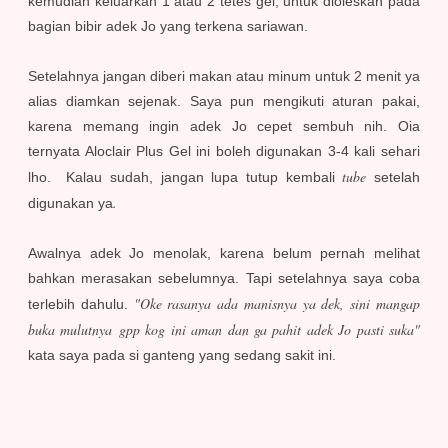
kemudian keluarkan 1 atau 2 tetes gel, untuk dioleskan pada
bagian bibir adek Jo yang terkena sariawan.
Setelahnya jangan diberi makan atau minum untuk 2 menit ya
alias diamkan sejenak. Saya pun mengikuti aturan pakai,
karena memang ingin adek Jo cepet sembuh nih. Oia
ternyata Aloclair Plus Gel ini boleh digunakan 3-4 kali sehari
tube
lho. Kalau sudah, jangan lupa tutup kembali
setelah
.
digunakan ya
Awalnya adek Jo menolak, karena belum pernah melihat
bahkan merasakan sebelumnya. Tapi setelahnya saya coba
"Oke rasanya ada manisnya ya dek, sini mangap
terlebih dahulu.
buka mulutnya gpp kog ini aman dan ga pahit adek Jo pasti suka"
kata saya pada si ganteng yang sedang sakit ini.