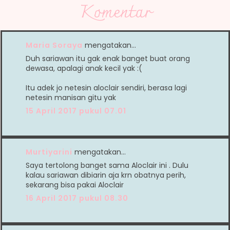
Komentar
Maria Soraya
mengatakan…
Duh sariawan itu gak enak banget buat orang
dewasa, apalagi anak kecil yak :(
Itu adek jo netesin aloclair sendiri, berasa lagi
netesin manisan gitu yak
15 April 2017 pukul 07.01
Murtiyarini
mengatakan…
Saya tertolong banget sama Aloclair ini . Dulu
kalau sariawan dibiarin aja krn obatnya perih,
sekarang bisa pakai Aloclair
16 April 2017 pukul 08.30