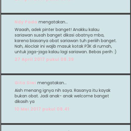
Ndy Pada
mengatakan…
Waaah, adek pinter banget! Anakku kalau
sariawan susah banget dikasi obatnya mba,
karena biasanya obat sariawan tuh periiih banget.
Nah, Aloclair ini wajib masuk kotak P3K di rumah,
untuk jaga-jaga kalau lagi sariawan. Bebas perih :)
27 April 2017 pukul 08.39
Gita Siwi
mengatakan…
Aish menang ignya nih saya. Rasanya itu kayak
bukan obat. Jadi anak- anak welcome banget
dikasih ya
10 Mei 2017 pukul 08.41