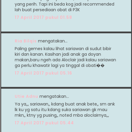
yang perih. Tapi ini beda kog jadi recommended
lah buat persediaan obat di P3K
17 April 2017 pukul 01.58
Ria Bilqis
mengatakan…
Paling gemes kalau lihat sariawan di sudut bibir
kiri dan kanan. Kasihan jadi anak ga doyan
makan,baru ngeh ada Aloclair jadi kalau sariawan
ga perlu khawatir lagi ya tinggal di obati��
17 April 2017 pukul 05.16
Utie Adnu
mengatakan…
Ya ya,,, sariawan,, kdang buat anak bete,, sm ank
lk ku yg satu itu kdang suka sariawan gk mau
mkn,, ktny yg pusing,, noted mba aloclairnya,,,
17 April 2017 pukul 05.44