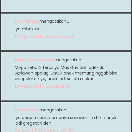
Febrianty
mengatakan…
Iya mbak xixi
17 April 2017 pukul 09.26
Nita Lana Faera
mengatakan…
Moga sehat2 terus ya Mas Gav dan adek Jo.
Sariawan apalagi untuk anak memang nggak bisa
disepelekan ya, anak jadi susah makan.
19 April 2017 pukul 18.25
Febrianty
mengatakan…
Iya bener mbak, namanya sariawan itu bikin anak
jadi gregetan deh
23 April 2017 pukul 05.37