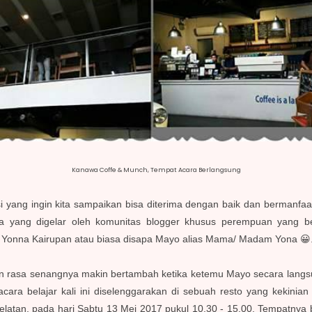
Kanawa Coffe & Munch, Tempat Acara Berlangsung
 yang ingin kita sampaikan bisa diterima dengan baik dan bermanfaa
ra yang digelar oleh komunitas blogger khusus perempuan yang
Yonna Kairupan atau biasa disapa Mayo alias Mama/ Madam Yona 😀
FB dan rasa senangnya makin bertambah ketika ketemu Mayo secara lan
 acara belajar kali ini diselenggarakan di sebuah resto yang kekin
atan, pada hari Sabtu 13 Mei 2017 pukul 10.30 - 15.00. Tempatnya be