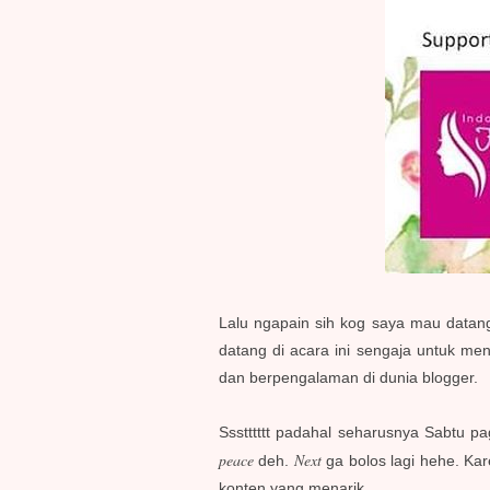
Lalu ngapain sih kog saya mau datang d
datang di acara ini sengaja untuk me
dan berpengalaman di dunia blogger.
Ssstttttt padahal se
harusnya Sabtu pag
peace
Next
deh.
ga bolos lagi hehe.
Kar
konten yang menarik.