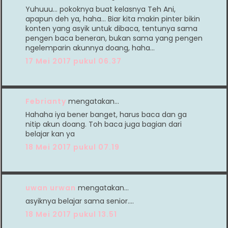
Yuhuuu... pokoknya buat kelasnya Teh Ani,
apapun deh ya, haha... Biar kita makin pinter bikin
konten yang asyik untuk dibaca, tentunya sama
pengen baca beneran, bukan sama yang pengen
ngelemparin akunnya doang, haha...
17 Mei 2017 pukul 06.37
Febrianty
mengatakan…
Hahaha iya bener banget, harus baca dan ga
nitip akun doang. Toh baca juga bagian dari
belajar kan ya
18 Mei 2017 pukul 07.19
uwan urwan
mengatakan…
asyiknya belajar sama senior....
18 Mei 2017 pukul 13.51