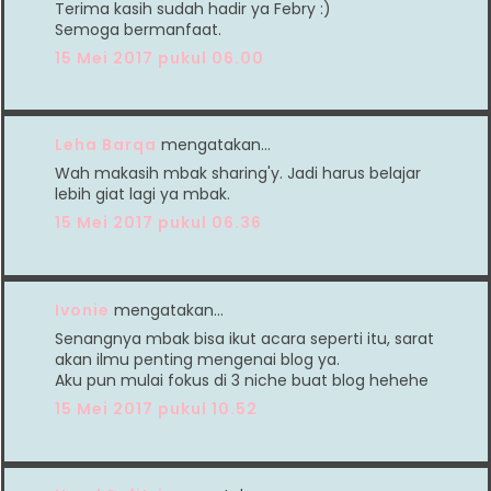
Terima kasih sudah hadir ya Febry :)
Semoga bermanfaat.
15 Mei 2017 pukul 06.00
Leha Barqa
mengatakan…
Wah makasih mbak sharing'y. Jadi harus belajar
lebih giat lagi ya mbak.
15 Mei 2017 pukul 06.36
Ivonie
mengatakan…
Senangnya mbak bisa ikut acara seperti itu, sarat
akan ilmu penting mengenai blog ya.
Aku pun mulai fokus di 3 niche buat blog hehehe
15 Mei 2017 pukul 10.52