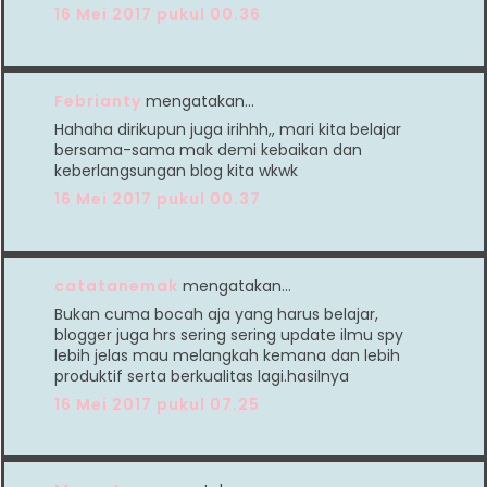
16 Mei 2017 pukul 00.36
Febrianty
mengatakan…
Hahaha dirikupun juga irihhh,, mari kita belajar
bersama-sama mak demi kebaikan dan
keberlangsungan blog kita wkwk
16 Mei 2017 pukul 00.37
catatanemak
mengatakan…
Bukan cuma bocah aja yang harus belajar,
blogger juga hrs sering sering update ilmu spy
lebih jelas mau melangkah kemana dan lebih
produktif serta berkualitas lagi.hasilnya
16 Mei 2017 pukul 07.25