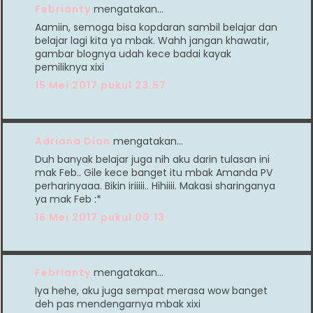
Febrianty
mengatakan…
Aamiin, semoga bisa kopdaran sambil belajar dan
belajar lagi kita ya mbak. Wahh jangan khawatir,
gambar blognya udah kece badai kayak
pemiliknya xixi
15 Mei 2017 pukul 23.57
Adriana Dian
mengatakan…
Duh banyak belajar juga nih aku darin tulasan ini
mak Feb.. Gile kece banget itu mbak Amanda PV
perharinyaaa. Bikin iriiiii.. Hihiiii. Makasi sharinganya
ya mak Feb :*
16 Mei 2017 pukul 00.13
Febrianty
mengatakan…
Iya hehe, aku juga sempat merasa wow banget
deh pas mendengarnya mbak xixi