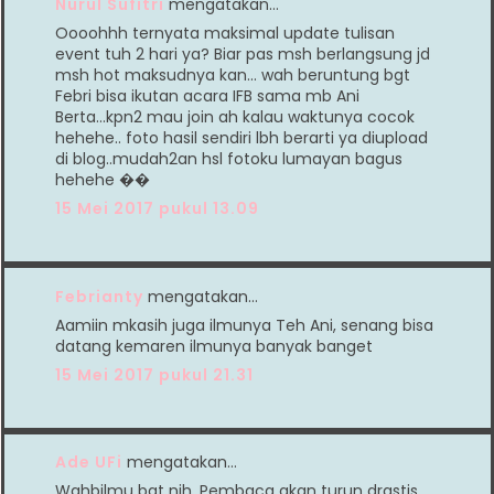
Nurul Sufitri
mengatakan…
Oooohhh ternyata maksimal update tulisan
event tuh 2 hari ya? Biar pas msh berlangsung jd
msh hot maksudnya kan... wah beruntung bgt
Febri bisa ikutan acara IFB sama mb Ani
Berta...kpn2 mau join ah kalau waktunya cocok
hehehe.. foto hasil sendiri lbh berarti ya diupload
di blog..mudah2an hsl fotoku lumayan bagus
hehehe ��
15 Mei 2017 pukul 13.09
Febrianty
mengatakan…
Aamiin mkasih juga ilmunya Teh Ani, senang bisa
datang kemaren ilmunya banyak banget
15 Mei 2017 pukul 21.31
Ade UFi
mengatakan…
Wahbilmu bgt nih. Pembaca akan turun drastis