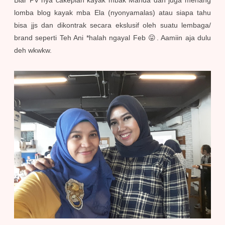
Biar PV nya cakeplah kayak mbak Manda dan juga menang
lomba blog kayak mba Ela (nyonyamalas) atau siapa tahu
bisa jjs dan dikontrak secara ekslusif oleh suatu lembaga/
brand seperti Teh Ani *halah ngayal Feb 😛. Aamiin aja dulu
deh wkwkw.