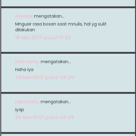
Ahmad
mengatakan…
Mngusir rasa bosan saat mnulis, hal yg sulit
dilakukan
18 Mei 2017 pukul 17.59
Febrianty
mengatakan…
Haha iya
20 Mei 2017 pukul 09.26
Febrianty
mengatakan…
iyap
20 Mei 2017 pukul 09.29