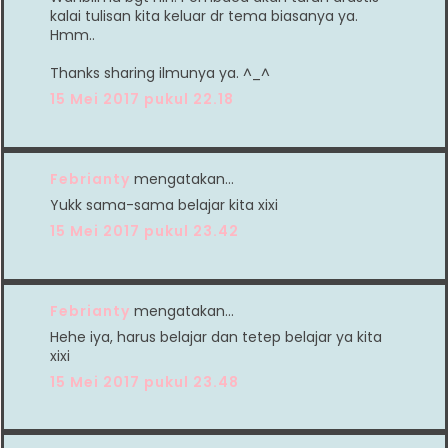
kalai tulisan kita keluar dr tema biasanya ya.
Hmm..
Thanks sharing ilmunya ya. ^_^
15 Mei 2017 pukul 22.18
Febrianty
mengatakan…
Yukk sama-sama belajar kita xixi
15 Mei 2017 pukul 23.42
Febrianty
mengatakan…
Hehe iya, harus belajar dan tetep belajar ya kita
xixi
15 Mei 2017 pukul 23.48