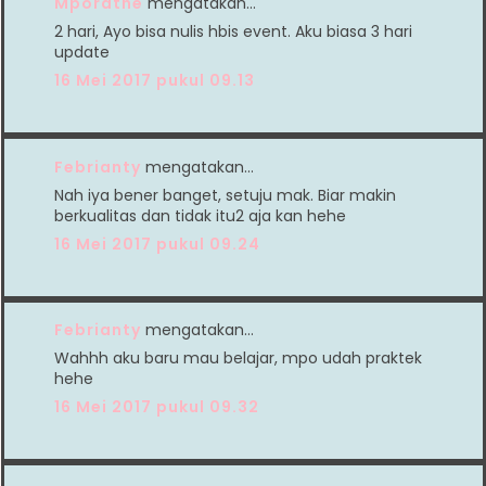
Mporatne
mengatakan…
2 hari, Ayo bisa nulis hbis event. Aku biasa 3 hari
update
16 Mei 2017 pukul 09.13
Febrianty
mengatakan…
Nah iya bener banget, setuju mak. Biar makin
berkualitas dan tidak itu2 aja kan hehe
16 Mei 2017 pukul 09.24
Febrianty
mengatakan…
Wahhh aku baru mau belajar, mpo udah praktek
hehe
16 Mei 2017 pukul 09.32