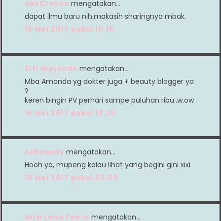
dekCrayon
mengatakan…
dapat ilmu baru nih.makasih sharingnya mbak.
16 Mei 2017 pukul 10.15
Siti Nurjanah
mengatakan…
Mba Amanda yg dokter juga + beauty blogger ya
?
keren bingin PV perhari sampe puluhan ribu..w.ow
16 Mei 2017 pukul 18.25
Febrianty
mengatakan…
Hooh ya, mupeng kalau lihat yang begini gini xixi
16 Mei 2017 pukul 23.09
Nita Lana Faera
mengatakan…