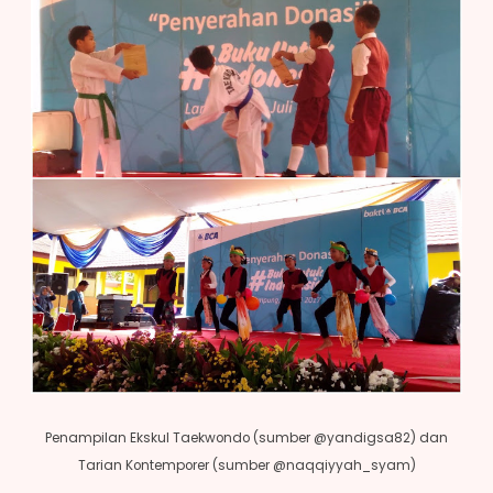
Penampilan Ekskul Taekwondo (sumber @yandigsa82) dan
Tarian Kontemporer (sumber @naqqiyyah_syam)