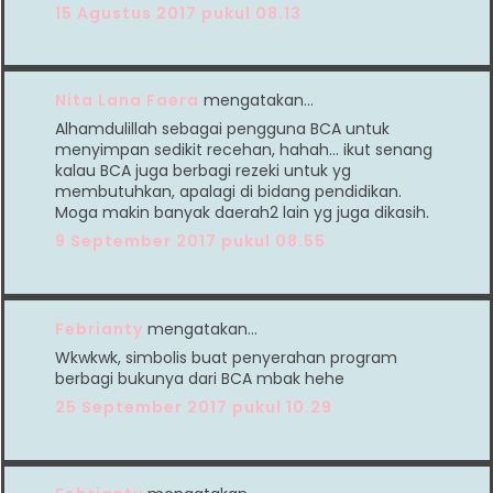
15 Agustus 2017 pukul 08.13
Nita Lana Faera
mengatakan…
Alhamdulillah sebagai pengguna BCA untuk
menyimpan sedikit recehan, hahah... ikut senang
kalau BCA juga berbagi rezeki untuk yg
membutuhkan, apalagi di bidang pendidikan.
Moga makin banyak daerah2 lain yg juga dikasih.
9 September 2017 pukul 08.55
Febrianty
mengatakan…
Wkwkwk, simbolis buat penyerahan program
berbagi bukunya dari BCA mbak hehe
25 September 2017 pukul 10.29