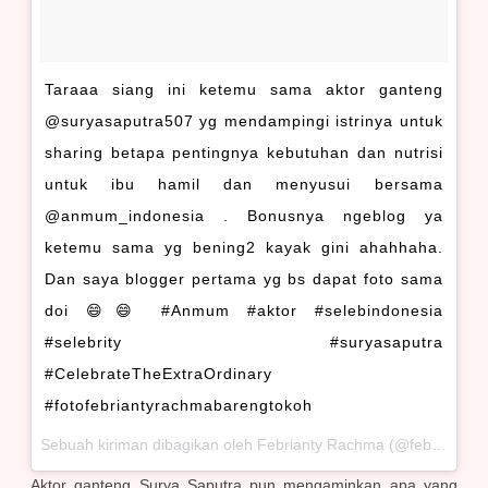
Taraaa siang ini ketemu sama aktor ganteng
@suryasaputra507 yg mendampingi istrinya untuk
sharing betapa pentingnya kebutuhan dan nutrisi
untuk ibu hamil dan menyusui bersama
@anmum_indonesia . Bonusnya ngeblog ya
ketemu sama yg bening2 kayak gini ahahhaha.
Dan saya blogger pertama yg bs dapat foto sama
doi 😄😄 #Anmum #aktor #selebindonesia
#selebrity #suryasaputra
#CelebrateTheExtraOrdinary
#fotofebriantyrachmabarengtokoh
Sebuah kiriman dibagikan oleh Febrianty Rachma (@febriantyrachma) pada
Aktor ganteng Surya Saputra pun mengaminkan apa yang