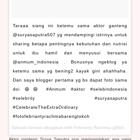
Taraaa siang ini ketemu sama aktor ganteng
@suryasaputra507 yg mendampingi istrinya untuk
sharing betapa pentingnya kebutuhan dan nutrisi
untuk ibu hamil dan menyusui bersama
@anmum_indonesia . Bonusnya ngeblog ya
ketemu sama yg bening2 kayak gini ahahhaha.
Dan saya blogger pertama yg bs dapat foto sama
doi 😄😄 #Anmum #aktor #selebindonesia
#selebrity #suryasaputra
#CelebrateTheExtraOrdinary
#fotofebriantyrachmabarengtokoh
Sebuah kiriman dibagikan oleh Febrianty Rachma (@febriantyrachma) pada
Aktor ganteng Surya Saputra pun mengaminkan apa yang