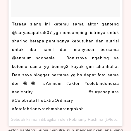
Taraaa siang ini ketemu sama aktor ganteng
@suryasaputra507 yg mendampingi istrinya untuk
sharing betapa pentingnya kebutuhan dan nutrisi
untuk ibu hamil dan menyusui bersama
@anmum_indonesia . Bonusnya ngeblog ya
ketemu sama yg bening2 kayak gini ahahhaha.
Dan saya blogger pertama yg bs dapat foto sama
doi 😄😄 #Anmum #aktor #selebindonesia
#selebrity #suryasaputra
#CelebrateTheExtraOrdinary
#fotofebriantyrachmabarengtokoh
Sebuah kiriman dibagikan oleh Febrianty Rachma (@febriantyrachma) pada
Aktor ganteng Surya Saputra pun mengaminkan apa yang