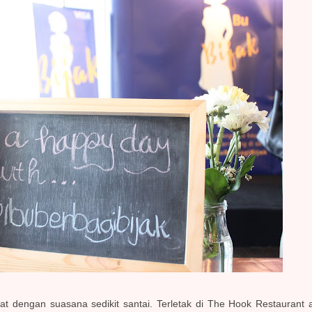
buat dengan suasana sedikit santai. Terletak di The Hook Restauran