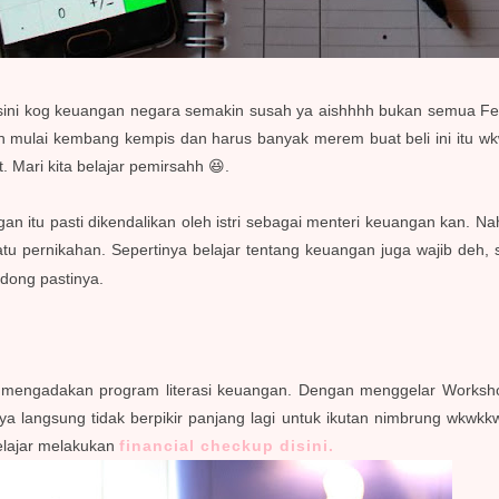
esini kog keuangan negara semakin susah ya aishhhh bukan semua Fe
h mulai kembang kempis dan harus banyak merem buat beli ini itu wkw
. Mari kita belajar pemirsahh 😆.
n itu pasti dikendalikan oleh istri sebagai menteri keuangan kan. 
tu pernikahan. Sepertinya belajar tentang keuangan juga wajib deh,
dong pastinya.
k mengadakan program literasi keuangan. Dengan menggelar Workshop
a langsung tidak berpikir panjang lagi untuk ikutan nimbrung wkwkkw.
elajar melakukan
financial checkup disini.