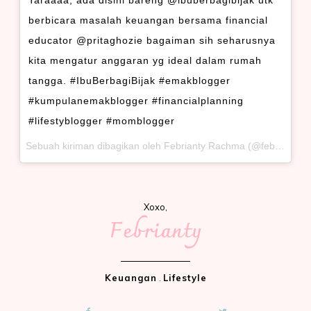
berbicara masalah keuangan bersama financial
educator @pritaghozie bagaiman sih seharusnya
kita mengatur anggaran yg ideal dalam rumah
tangga. #IbuBerbagiBijak #emakblogger
#kumpulanemakblogger #financialplanning
#lifestyblogger #momblogger
Sebuah kiriman dibagikan oleh Febrianty Rachma (@febriantyrachma) pada
Xoxo,
Febrianty
Keuangan
.
Lifestyle