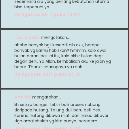
sederhana aja yang penting kebutuhan utama
bisa terpenuhi ya.
29 Agustus 2017 pukul 12.04
Lia Lathifa
mengatakan…
ahaha banyak bgt kesentil nih aku, berapa
banyak yg kamu habiskan? hmmm, kalo awal
bulan berani beli ini itu, kalo akhir bulan deg-
degan deh.. Ya Allah, kembalikan aku ke jalan yg
benar. Thanks sharingnya ya mak
30 Agustus 2017 pukul 07.41
Ade ufi
mengatakan…
Iih setuju banger. Lebih baik proses nabung
daripada hutang. Ta ung duli baru beli. Yes.
Karena hutang dibawa mati dan harua dibayar
dgn amal sholeh yg kita punya.. sereeem.
30 Agustus 2017 pukul 19.00