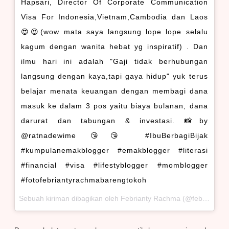
Hapsari, Director Of Corporate Communication
Visa For Indonesia,Vietnam,Cambodia dan Laos
😍😍(wow mata saya langsung lope lope selalu
kagum dengan wanita hebat yg inspiratif) . Dan
ilmu hari ini adalah "Gaji tidak berhubungan
langsung dengan kaya,tapi gaya hidup" yuk terus
belajar menata keuangan dengan membagi dana
masuk ke dalam 3 pos yaitu biaya bulanan, dana
darurat dan tabungan & investasi. 📸by
@ratnadewime 😘😘 #IbuBerbagiBijak
#kumpulanemakblogger #emakblogger #literasi
#financial #visa #lifestyblogger #momblogger
#fotofebriantyrachmabarengtokoh
Sebuah kiriman dibagikan oleh Febrianty Rachma (@febriantyrachma) pada