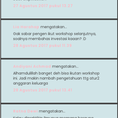
27 Agustus 2017 pukul 13.27
Lia Harahap
mengatakan…
Gak sabar pengen ikut workshop selanjutnya,
soalnya membahas investasi kaaan? :D
28 Agustus 2017 pukul 11.39
Andiyani Achmad
mengatakan…
Alhamdulillah banget deh bisa ikutan workshop
ini. Jadi makin nambah pengetahuan ttg atur2
anggaran keluarga
28 Agustus 2017 pukul 13.41
Ratna Dewi
mengatakan…
Kalau dipraktikin ilmunya memang berguna