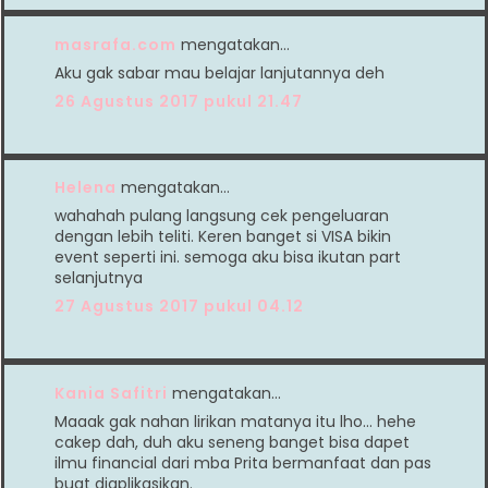
masrafa.com
mengatakan…
Aku gak sabar mau belajar lanjutannya deh
26 Agustus 2017 pukul 21.47
Helena
mengatakan…
wahahah pulang langsung cek pengeluaran
dengan lebih teliti. Keren banget si VISA bikin
event seperti ini. semoga aku bisa ikutan part
selanjutnya
27 Agustus 2017 pukul 04.12
Kania Safitri
mengatakan…
Maaak gak nahan lirikan matanya itu lho... hehe
cakep dah, duh aku seneng banget bisa dapet
ilmu financial dari mba Prita bermanfaat dan pas
buat diaplikasikan.