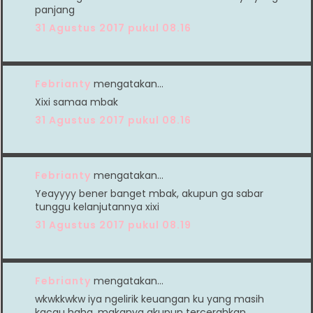
panjang
31 Agustus 2017 pukul 08.16
Febrianty
mengatakan…
Xixi samaa mbak
31 Agustus 2017 pukul 08.16
Febrianty
mengatakan…
Yeayyyy bener banget mbak, akupun ga sabar
tunggu kelanjutannya xixi
31 Agustus 2017 pukul 08.19
Febrianty
mengatakan…
wkwkkwkw iya ngelirik keuangan ku yang masih
kacau haha, makanya akupun tercerahkan