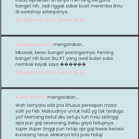
banget nih. Jadi nggak sabar buat menimba ilmu
di workshop selanjutnya.
28 Agustus 2017 pukul 13.41
NinnaRosmina
mengatakan…
Mbaaak, keren banget postingannya. Penting
banget nih buat ibu RT yang awal bulan suka
nombok kayak saya ������
28 Agustus 2017 pukul 15.21
Nurul Sufitri
mengatakan…
Wah ternyata ada pos khusus persiapan masa
sulit ya Feb. Maksudnya untuk hal2 yg tak terduga
ya? Memang betul aku setuju tuh mau setinggi
apa pun gaji seseorang, kalau gaya hidupnya
super duper tinggi pun tetap aja gaji besar berasa
kuraaang terus. Makanya kita pola hidup