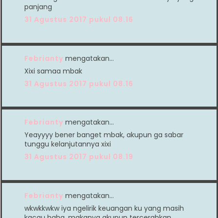
panjang
31 Agustus 2017 pukul 08.16
Febrianty
mengatakan…
Xixi samaa mbak
31 Agustus 2017 pukul 08.16
Febrianty
mengatakan…
Yeayyyy bener banget mbak, akupun ga sabar
tunggu kelanjutannya xixi
31 Agustus 2017 pukul 08.19
Febrianty
mengatakan…
wkwkkwkw iya ngelirik keuangan ku yang masih
kacau haha, makanya akupun tercerahkan