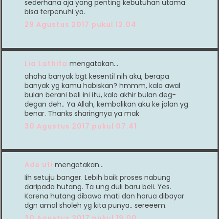
sederhana aja yang penting kebutuhan utama
bisa terpenuhi ya.
29 Agustus 2017 pukul 12.04
Lia Lathifa
mengatakan…
ahaha banyak bgt kesentil nih aku, berapa
banyak yg kamu habiskan? hmmm, kalo awal
bulan berani beli ini itu, kalo akhir bulan deg-
degan deh.. Ya Allah, kembalikan aku ke jalan yg
benar. Thanks sharingnya ya mak
30 Agustus 2017 pukul 07.41
Ade ufi
mengatakan…
Iih setuju banger. Lebih baik proses nabung
daripada hutang. Ta ung duli baru beli. Yes.
Karena hutang dibawa mati dan harua dibayar
dgn amal sholeh yg kita punya.. sereeem.
30 Agustus 2017 pukul 19.00