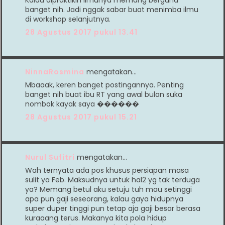
banget nih. Jadi nggak sabar buat menimba ilmu
di workshop selanjutnya.
28 Agustus 2017 pukul 13.41
NinnaRosmina
mengatakan…
Mbaaak, keren banget postingannya. Penting
banget nih buat ibu RT yang awal bulan suka
nombok kayak saya ������
28 Agustus 2017 pukul 15.21
Nurul Sufitri
mengatakan…
Wah ternyata ada pos khusus persiapan masa
sulit ya Feb. Maksudnya untuk hal2 yg tak terduga
ya? Memang betul aku setuju tuh mau setinggi
apa pun gaji seseorang, kalau gaya hidupnya
super duper tinggi pun tetap aja gaji besar berasa
kuraaang terus. Makanya kita pola hidup