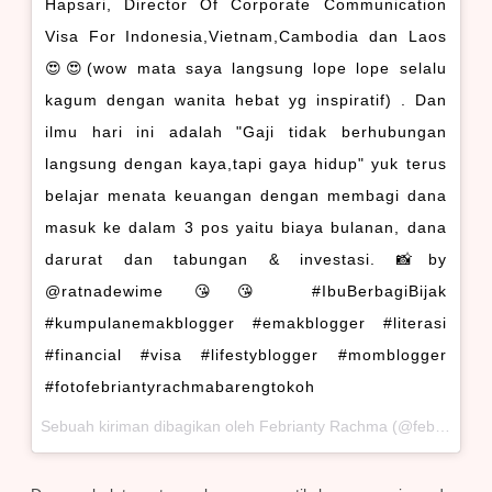
Hapsari, Director Of Corporate Communication
Visa For Indonesia,Vietnam,Cambodia dan Laos
😍😍(wow mata saya langsung lope lope selalu
kagum dengan wanita hebat yg inspiratif) . Dan
ilmu hari ini adalah "Gaji tidak berhubungan
langsung dengan kaya,tapi gaya hidup" yuk terus
belajar menata keuangan dengan membagi dana
masuk ke dalam 3 pos yaitu biaya bulanan, dana
darurat dan tabungan & investasi. 📸by
@ratnadewime 😘😘 #IbuBerbagiBijak
#kumpulanemakblogger #emakblogger #literasi
#financial #visa #lifestyblogger #momblogger
#fotofebriantyrachmabarengtokoh
Sebuah kiriman dibagikan oleh Febrianty Rachma (@febriantyrachma) pada