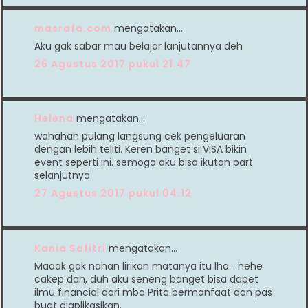
masrafa.com
mengatakan…
Aku gak sabar mau belajar lanjutannya deh
26 Agustus 2017 pukul 21.47
Helena
mengatakan…
wahahah pulang langsung cek pengeluaran
dengan lebih teliti. Keren banget si VISA bikin
event seperti ini. semoga aku bisa ikutan part
selanjutnya
27 Agustus 2017 pukul 04.12
Kania Safitri
mengatakan…
Maaak gak nahan lirikan matanya itu lho... hehe
cakep dah, duh aku seneng banget bisa dapet
ilmu financial dari mba Prita bermanfaat dan pas
buat diaplikasikan.