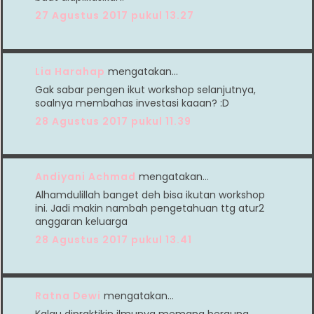
27 Agustus 2017 pukul 13.27
Lia Harahap
mengatakan…
Gak sabar pengen ikut workshop selanjutnya,
soalnya membahas investasi kaaan? :D
28 Agustus 2017 pukul 11.39
Andiyani Achmad
mengatakan…
Alhamdulillah banget deh bisa ikutan workshop
ini. Jadi makin nambah pengetahuan ttg atur2
anggaran keluarga
28 Agustus 2017 pukul 13.41
Ratna Dewi
mengatakan…
Kalau dipraktikin ilmunya memang berguna