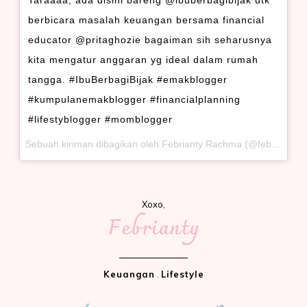
berbicara masalah keuangan bersama financial
educator @pritaghozie bagaiman sih seharusnya
kita mengatur anggaran yg ideal dalam rumah
tangga. #IbuBerbagiBijak #emakblogger
#kumpulanemakblogger #financialplanning
#lifestyblogger #momblogger
Sebuah kiriman dibagikan oleh Febrianty Rachma (@febriantyrachma) pada
Xoxo,
Febrianty
Keuangan
.
Lifestyle