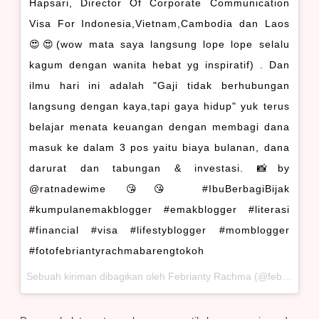
Hapsari, Director Of Corporate Communication
Visa For Indonesia,Vietnam,Cambodia dan Laos
😍😍(wow mata saya langsung lope lope selalu
kagum dengan wanita hebat yg inspiratif) . Dan
ilmu hari ini adalah "Gaji tidak berhubungan
langsung dengan kaya,tapi gaya hidup" yuk terus
belajar menata keuangan dengan membagi dana
masuk ke dalam 3 pos yaitu biaya bulanan, dana
darurat dan tabungan & investasi. 📸by
@ratnadewime 😘😘 #IbuBerbagiBijak
#kumpulanemakblogger #emakblogger #literasi
#financial #visa #lifestyblogger #momblogger
#fotofebriantyrachmabarengtokoh
Sebuah kiriman dibagikan oleh Febrianty Rachma (@febriantyrachma) pada