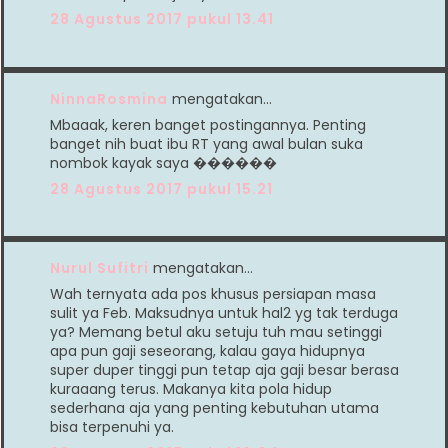
28 Agustus 2017 pukul 13.41
NinnaRosmina
mengatakan…
Mbaaak, keren banget postingannya. Penting
banget nih buat ibu RT yang awal bulan suka
nombok kayak saya ������
28 Agustus 2017 pukul 15.21
Nurul Sufitri
mengatakan…
Wah ternyata ada pos khusus persiapan masa
sulit ya Feb. Maksudnya untuk hal2 yg tak terduga
ya? Memang betul aku setuju tuh mau setinggi
apa pun gaji seseorang, kalau gaya hidupnya
super duper tinggi pun tetap aja gaji besar berasa
kuraaang terus. Makanya kita pola hidup
sederhana aja yang penting kebutuhan utama
bisa terpenuhi ya.