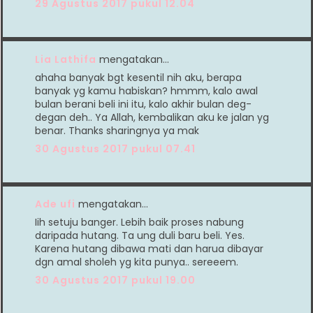
29 Agustus 2017 pukul 12.04
Lia Lathifa
mengatakan…
ahaha banyak bgt kesentil nih aku, berapa
banyak yg kamu habiskan? hmmm, kalo awal
bulan berani beli ini itu, kalo akhir bulan deg-
degan deh.. Ya Allah, kembalikan aku ke jalan yg
benar. Thanks sharingnya ya mak
30 Agustus 2017 pukul 07.41
Ade ufi
mengatakan…
Iih setuju banger. Lebih baik proses nabung
daripada hutang. Ta ung duli baru beli. Yes.
Karena hutang dibawa mati dan harua dibayar
dgn amal sholeh yg kita punya.. sereeem.
30 Agustus 2017 pukul 19.00