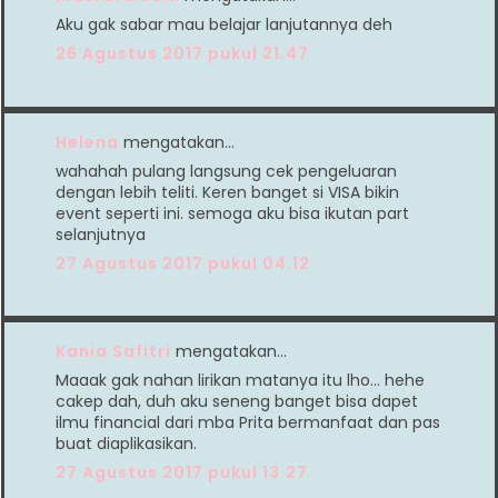
Aku gak sabar mau belajar lanjutannya deh
26 Agustus 2017 pukul 21.47
Helena
mengatakan…
wahahah pulang langsung cek pengeluaran
dengan lebih teliti. Keren banget si VISA bikin
event seperti ini. semoga aku bisa ikutan part
selanjutnya
27 Agustus 2017 pukul 04.12
Kania Safitri
mengatakan…
Maaak gak nahan lirikan matanya itu lho... hehe
cakep dah, duh aku seneng banget bisa dapet
ilmu financial dari mba Prita bermanfaat dan pas
buat diaplikasikan.
27 Agustus 2017 pukul 13.27