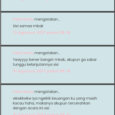
Febrianty
mengatakan…
Xixi samaa mbak
31 Agustus 2017 pukul 08.16
Febrianty
mengatakan…
Yeayyyy bener banget mbak, akupun ga sabar
tunggu kelanjutannya xixi
31 Agustus 2017 pukul 08.19
Febrianty
mengatakan…
wkwkkwkw iya ngelirik keuangan ku yang masih
kacau haha, makanya akupun tercerahkan
dengan acara ini xixi
31 Agustus 2017 pukul 08.41