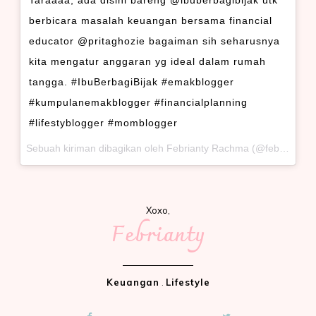
berbicara masalah keuangan bersama financial
educator @pritaghozie bagaiman sih seharusnya
kita mengatur anggaran yg ideal dalam rumah
tangga. #IbuBerbagiBijak #emakblogger
#kumpulanemakblogger #financialplanning
#lifestyblogger #momblogger
Sebuah kiriman dibagikan oleh Febrianty Rachma (@febriantyrachma) pada
Xoxo,
Febrianty
Keuangan
.
Lifestyle