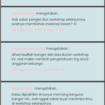
Lia Harahap
mengatakan…
Gak sabar pengen ikut workshop selanjutnya,
soalnya membahas investasi kaaan? :D
28 Agustus 2017 pukul 11.39
Andiyani Achmad
mengatakan…
Alhamdulillah banget deh bisa ikutan workshop
ini. Jadi makin nambah pengetahuan ttg atur2
anggaran keluarga
28 Agustus 2017 pukul 13.41
Ratna Dewi
mengatakan…
Kalau dipraktikin ilmunya memang berguna
banget nih. Jadi nggak sabar buat menimba ilmu
di workshop selanjutnya.