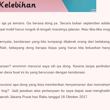
ja ya temans. Ga berasa dong ya. Secara bukan september adala
aat mobil harus mogok di tengah macetnya jalanan. Atau tiba-tiba mo
rnyata, kendaraan yang kita tumpangi ditabrak orang dari belakang. 
g. Nah, kebayang dong berapa biaya yang harus kita keluarkan han
endaraan? emmmm menurut saya sih iya dong. Karena tanpa perlindu
n dana buat ini itu yang berurusan dengan kendaraan.
? asuransi apa dong yang bisa memberikan kenyamanan dan memahami
o kog? Jadi jawaban atas pertanyaan itu saya dapat saat menghadir
aerah Jakarta Pusat hari Rabu tanggal 18 Oktober 2017.