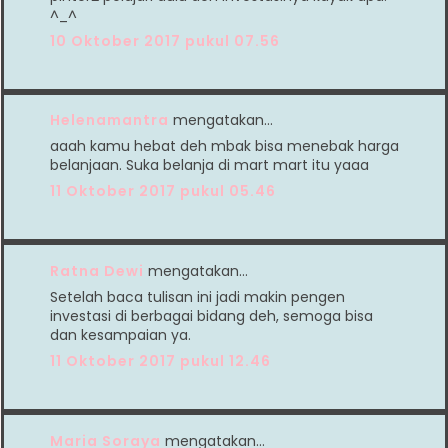
^_^
10 Oktober 2017 pukul 07.56
Helenamantra
mengatakan…
aaah kamu hebat deh mbak bisa menebak harga
belanjaan. Suka belanja di mart mart itu yaaa
11 Oktober 2017 pukul 05.46
Ratna Dewi
mengatakan…
Setelah baca tulisan ini jadi makin pengen
investasi di berbagai bidang deh, semoga bisa
dan kesampaian ya.
11 Oktober 2017 pukul 12.46
Maria Soraya
mengatakan…