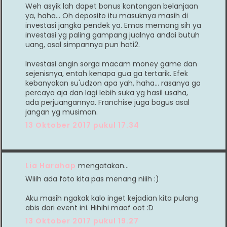
Weh asyik lah dapet bonus kantongan belanjaan
ya, haha... Oh deposito itu masuknya masih di
investasi jangka pendek ya. Emas memang sih ya
investasi yg paling gampang jualnya andai butuh
uang, asal simpannya pun hati2.
Investasi angin sorga macam money game dan
sejenisnya, entah kenapa gua ga tertarik. Efek
kebanyakan su'udzon apa yah, haha... rasanya ga
percaya aja dan lagi lebih suka yg hasil usaha,
ada perjuangannya. Franchise juga bagus asal
jangan yg musiman.
13 Oktober 2017 pukul 17.34
Lia Harahap
mengatakan…
Wiiih ada foto kita pas menang niiih :)
Aku masih ngakak kalo inget kejadian kita pulang
abis dari event ini. Hihihi maaf oot :D
13 Oktober 2017 pukul 19.27