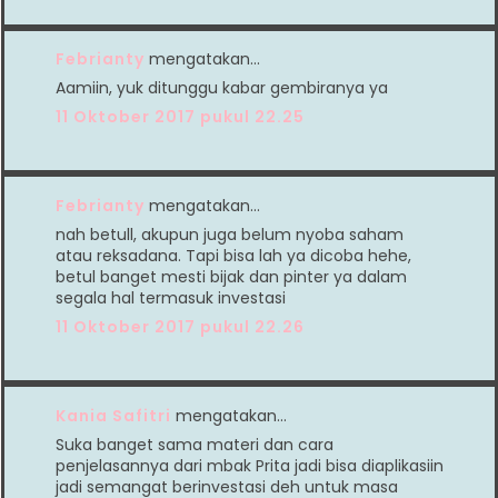
Febrianty
mengatakan…
Aamiin, yuk ditunggu kabar gembiranya ya
11 Oktober 2017 pukul 22.25
Febrianty
mengatakan…
nah betull, akupun juga belum nyoba saham
atau reksadana. Tapi bisa lah ya dicoba hehe,
betul banget mesti bijak dan pinter ya dalam
segala hal termasuk investasi
11 Oktober 2017 pukul 22.26
Kania Safitri
mengatakan…
Suka banget sama materi dan cara
penjelasannya dari mbak Prita jadi bisa diaplikasiin
jadi semangat berinvestasi deh untuk masa