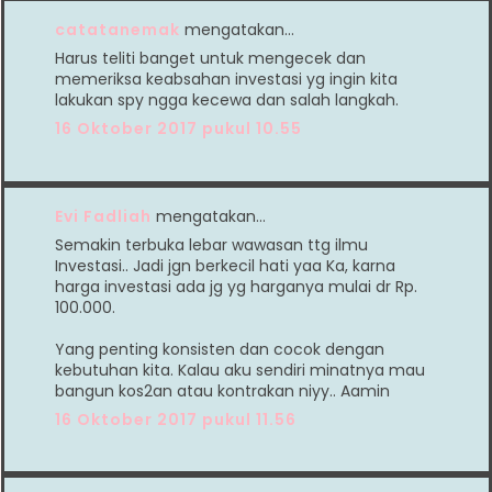
catatanemak
mengatakan…
Harus teliti banget untuk mengecek dan
memeriksa keabsahan investasi yg ingin kita
lakukan spy ngga kecewa dan salah langkah.
16 Oktober 2017 pukul 10.55
Evi Fadliah
mengatakan…
Semakin terbuka lebar wawasan ttg ilmu
Investasi.. Jadi jgn berkecil hati yaa Ka, karna
harga investasi ada jg yg harganya mulai dr Rp.
100.000.
Yang penting konsisten dan cocok dengan
kebutuhan kita. Kalau aku sendiri minatnya mau
bangun kos2an atau kontrakan niyy.. Aamin
16 Oktober 2017 pukul 11.56