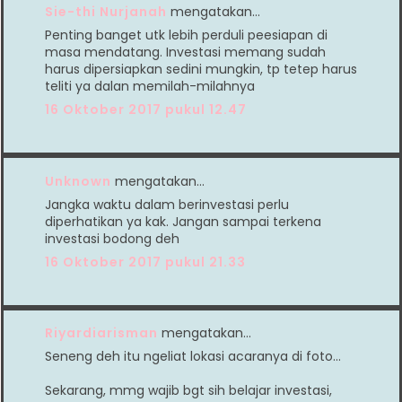
Sie-thi Nurjanah
mengatakan…
Penting banget utk lebih perduli peesiapan di
masa mendatang. Investasi memang sudah
harus dipersiapkan sedini mungkin, tp tetep harus
teliti ya dalan memilah-milahnya
16 Oktober 2017 pukul 12.47
Unknown
mengatakan…
Jangka waktu dalam berinvestasi perlu
diperhatikan ya kak. Jangan sampai terkena
investasi bodong deh
16 Oktober 2017 pukul 21.33
Riyardiarisman
mengatakan…
Seneng deh itu ngeliat lokasi acaranya di foto...
Sekarang, mmg wajib bgt sih belajar investasi,