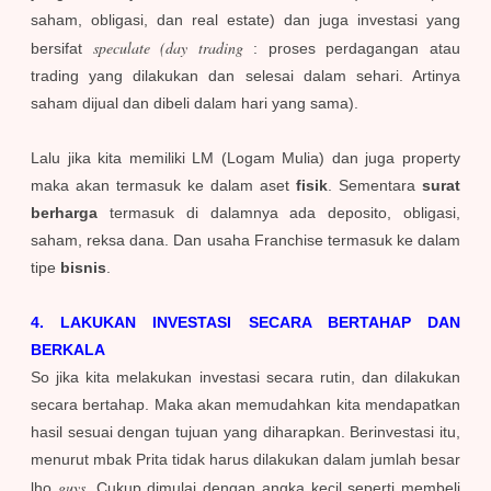
saham, obligasi, dan real estate) dan juga investasi yang
speculate (day trading
bersifat
: proses perdagangan atau
trading yang dilakukan dan selesai dalam sehari. Artinya
saham dijual dan dibeli dalam hari yang sama).
Lalu jika kita memiliki LM (Logam Mulia) dan juga property
maka akan termasuk ke dalam aset
fisik
. Sementara
surat
berharga
termasuk di dalamnya ada deposito, obligasi,
saham, reksa dana. Dan usaha Franchise termasuk ke dalam
tipe
bisnis
.
4. LAKUKAN INVESTASI SECARA BERTAHAP DAN
BERKALA
So jika kita melakukan investasi secara rutin, dan dilakukan
secara bertahap. Maka akan memudahkan kita mendapatkan
hasil sesuai dengan tujuan yang diharapkan. Berinvestasi itu,
menurut mbak Prita tidak harus dilakukan dalam jumlah besar
guys.
lho
Cukup dimulai dengan angka kecil seperti membeli