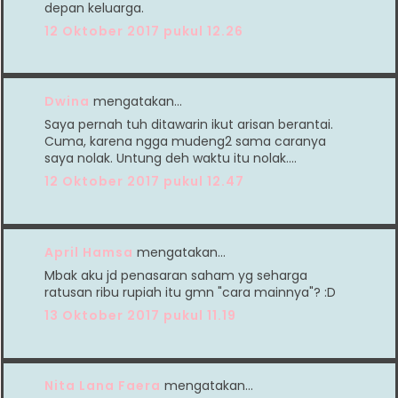
depan keluarga.
12 Oktober 2017 pukul 12.26
Dwina
mengatakan…
Saya pernah tuh ditawarin ikut arisan berantai.
Cuma, karena ngga mudeng2 sama caranya
saya nolak. Untung deh waktu itu nolak....
12 Oktober 2017 pukul 12.47
April Hamsa
mengatakan…
Mbak aku jd penasaran saham yg seharga
ratusan ribu rupiah itu gmn "cara mainnya"? :D
13 Oktober 2017 pukul 11.19
Nita Lana Faera
mengatakan…