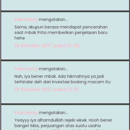
Febrianty
mengatakan…
Sama, akupun berasa mendapat pencerahan
saat mbak Prita memberikan penjelasan baru
hehe
13 Oktober 2017 pukul 21.20
Febrianty
mengatakan…
Nah, iya bener mbak. Ada hikmahnya ya jadi
terhindar deh dari investasi bodong macam itu
13 Oktober 2017 pukul 21.21
Febrianty
mengatakan…
Yeayyy iya alhamdulilah rejeki wkwk. Hooh bener
banget Miss, perjuangan atas suatu usaha