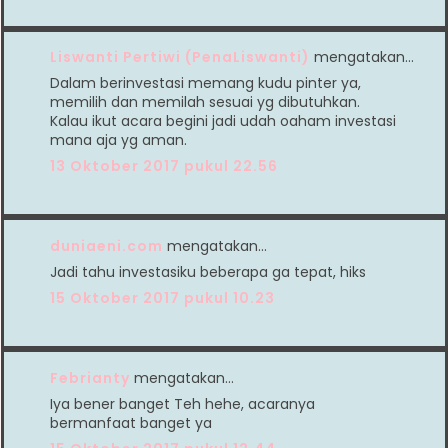
Liswanti Pertiwi (PenaLiswanti)
mengatakan…
Dalam berinvestasi memang kudu pinter ya,
memilih dan memilah sesuai yg dibutuhkan.
Kalau ikut acara begini jadi udah oaham investasi
mana aja yg aman.
13 Oktober 2017 pukul 22.56
duniaeni.com
mengatakan…
Jadi tahu investasiku beberapa ga tepat, hiks
15 Oktober 2017 pukul 10.23
Febrianty
mengatakan…
Iya bener banget Teh hehe, acaranya
bermanfaat banget ya