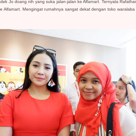
Jo doang nih yang suka jalan-jalan ke Alfamart. Ternyata Rafathar s
n ke Alfamart. Mengingat rumahnya sangat dekat dengan toko waralab