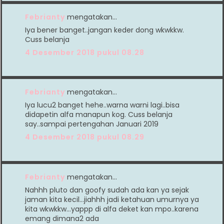
Febrianty
mengatakan…
Iya bener banget..jangan keder dong wkwkkw.
Cuss belanja
4 Desember 2018 pukul 08.28
Febrianty
mengatakan…
Iya lucu2 banget hehe..warna warni lagi..bisa
didapetin alfa manapun kog. Cuss belanja
say..sampai pertengahan Januari 2019
4 Desember 2018 pukul 08.29
Febrianty
mengatakan…
Nahhh pluto dan goofy sudah ada kan ya sejak
jaman kita kecil...jiahhh jadi ketahuan umurnya ya
kita wkwkkw...yappp di alfa deket kan mpo..karena
emang dimana2 ada