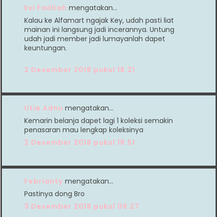
Evi Fadliah
mengatakan…
Kalau ke Alfamart ngajak Key, udah pasti liat
mainan ini langsung jadi incerannya. Untung
udah jadi member jadi lumayanlah dapet
keuntungan.
2 Desember 2018 pukul 18.21
Utie Adnu
mengatakan…
Kemarin belanja dapet lagi 1 koleksi semakin
penasaran mau lengkap koleksinya
2 Desember 2018 pukul 18.51
Febrianty
mengatakan…
Pastinya dong Bro
3 Desember 2018 pukul 09.27