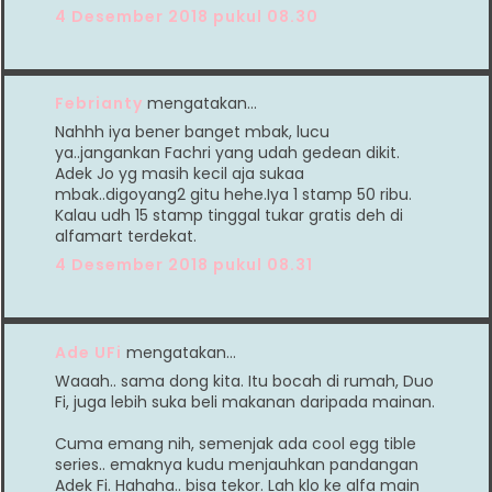
4 Desember 2018 pukul 08.30
Febrianty
mengatakan…
Nahhh iya bener banget mbak, lucu
ya..jangankan Fachri yang udah gedean dikit.
Adek Jo yg masih kecil aja sukaa
mbak..digoyang2 gitu hehe.Iya 1 stamp 50 ribu.
Kalau udh 15 stamp tinggal tukar gratis deh di
alfamart terdekat.
4 Desember 2018 pukul 08.31
Ade UFi
mengatakan…
Waaah.. sama dong kita. Itu bocah di rumah, Duo
Fi, juga lebih suka beli makanan daripada mainan.
Cuma emang nih, semenjak ada cool egg tible
series.. emaknya kudu menjauhkan pandangan
Adek Fi. Hahaha.. bisa tekor. Lah klo ke alfa main