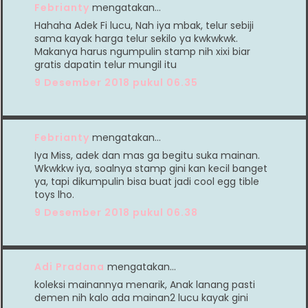
Febrianty
mengatakan…
Hahaha Adek Fi lucu, Nah iya mbak, telur sebiji
sama kayak harga telur sekilo ya kwkwkwk.
Makanya harus ngumpulin stamp nih xixi biar
gratis dapatin telur mungil itu
9 Desember 2018 pukul 06.35
Febrianty
mengatakan…
Iya Miss, adek dan mas ga begitu suka mainan.
Wkwkkw iya, soalnya stamp gini kan kecil banget
ya, tapi dikumpulin bisa buat jadi cool egg tible
toys lho.
9 Desember 2018 pukul 06.38
Adi Pradana
mengatakan…
koleksi mainannya menarik, Anak lanang pasti
demen nih kalo ada mainan2 lucu kayak gini