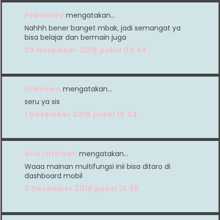
Febrianty
mengatakan…
Nahhh bener banget mbak, jadi semangat ya
bisa belajar dan bermain juga
29 November 2018 pukul 03.34
Unknown
mengatakan…
seru ya sis
1 Desember 2018 pukul 19.34
alia fathiyah
mengatakan…
Waaa mainan multifungsi inii bisa ditaro di
dashboard mobil
2 Desember 2018 pukul 14.55