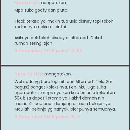
Mporatne
mengatakan…
Mpo suka goofy dan pluto.
Tidak terasa ya, makin tua usia disney tapi tokoh
kartunnya makin di cintai.
Asiknya beli tokoh disney di alfamart. Dekat
rumah sering jajan
3 Desember 2018 pukul 14.50
Nurul Sufitri
mengatakan…
Wah, ada yg baru lagi nih dari Alfamart! Telor2an
bagus2 banget koleksinya, Feb. Aku juga suka
ngumpulin stamps nya kan kalo belanja kelipatan
50K bisa dapet 1 stamp ya. Fakhri demen nih
mainan2 lucu buat dipajang di meja belajarnya.
Mau ah, belanja yg banyak, biar punya semuanya.
3 Desember 2018 pukul 16.17