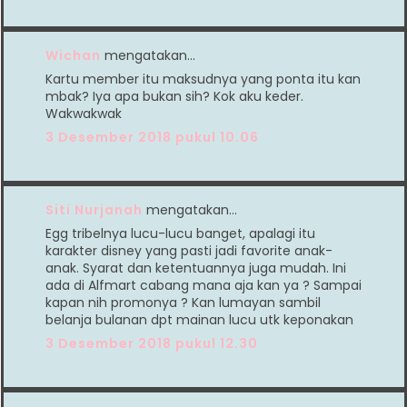
Wichan
mengatakan…
Kartu member itu maksudnya yang ponta itu kan
mbak? Iya apa bukan sih? Kok aku keder.
Wakwakwak
3 Desember 2018 pukul 10.06
Siti Nurjanah
mengatakan…
Egg tribelnya lucu-lucu banget, apalagi itu
karakter disney yang pasti jadi favorite anak-
anak. Syarat dan ketentuannya juga mudah. Ini
ada di Alfmart cabang mana aja kan ya ? Sampai
kapan nih promonya ? Kan lumayan sambil
belanja bulanan dpt mainan lucu utk keponakan
3 Desember 2018 pukul 12.30