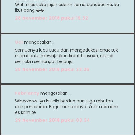
Wah mas suka jajan eskrim sama bundaaa ya, ku
ikut dong ��
28 November 2018 pukul 19.32
Uci
mengatakan…
Semuanya lucu Lucu dan mengedukasi anak tuk
membantu mewujudkan kreatifitasnya, aku jdi
semakin semangat belanja.
28 November 2018 pukul 23.36
Febrianty
mengatakan…
Wkwkkwwk iya krucils berdua pun juga rebutan
dan penasaran. Bagaimana isinya. Yukk mamam
es krim te
29 November 2018 pukul 03.34