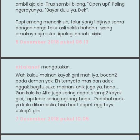
ambil aja dia. Trus sambil bilang, "Open up!" Paling
ngerayunya.. "Bayar dulu ya, Dek".
Tapi emang menarik sih, telur yang 1 bijinya sama
dengan harga telur asli sekilo hahaha.. wong
emaknya aja suka. Apalagi bocah.. xixixi
5 Desember 2018 pukul 06.13
nitalanaf
mengatakan…
Wah kalau mainan kayak gini mah iya, bocah2
pada demen yak. Eh ternyata mas dan adek
nggak begitu suka mainan, unik juga ya, haha...
Gua kalo ke Alfa juga sering dapet stamp2 kayak
gini, tapi lebih sering ngilang, haha... Padahal enak
ya kalo dikumpulin, bisa buat dapet egg toys
cakep2 gini.
7 Desember 2018 pukul 10.05