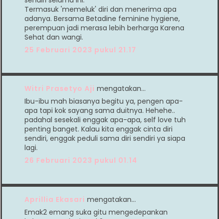
Termasuk 'memeluk' diri dan menerima apa
adanya. Bersama Betadine feminine hygiene,
perempuan jadi merasa lebih berharga Karena
Sehat dan wangi.
25 Februari 2023 pukul 21.17
Witri Prasetyo Aji
mengatakan…
Ibu-ibu mah biasanya begitu ya, pengen apa-
apa tapi kok sayang sama duitnya. Hehehe..
padahal sesekali enggak apa-apa, self love tuh
penting banget. Kalau kita enggak cinta diri
sendiri, enggak peduli sama diri sendiri ya siapa
lagi.
26 Februari 2023 pukul 01.14
Aprillia Ekasari
mengatakan…
Emak2 emang suka gitu mengedepankan