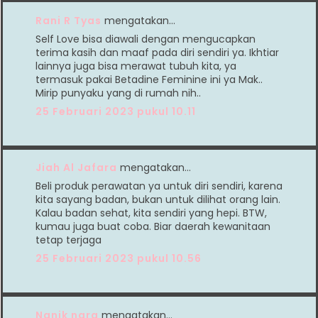
Rani R Tyas
mengatakan…
Self Love bisa diawali dengan mengucapkan
terima kasih dan maaf pada diri sendiri ya. Ikhtiar
lainnya juga bisa merawat tubuh kita, ya
termasuk pakai Betadine Feminine ini ya Mak..
Mirip punyaku yang di rumah nih..
25 Februari 2023 pukul 10.11
Jiah Al Jafara
mengatakan…
Beli produk perawatan ya untuk diri sendiri, karena
kita sayang badan, bukan untuk dilihat orang lain.
Kalau badan sehat, kita sendiri yang hepi. BTW,
kumau juga buat coba. Biar daerah kewanitaan
tetap terjaga
25 Februari 2023 pukul 10.56
Nanik nara
mengatakan…