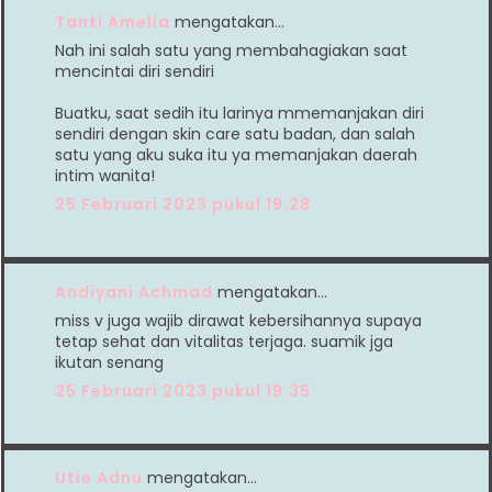
Tanti Amelia
mengatakan…
Nah ini salah satu yang membahagiakan saat
mencintai diri sendiri
Buatku, saat sedih itu larinya mmemanjakan diri
sendiri dengan skin care satu badan, dan salah
satu yang aku suka itu ya memanjakan daerah
intim wanita!
25 Februari 2023 pukul 19.28
Andiyani Achmad
mengatakan…
miss v juga wajib dirawat kebersihannya supaya
tetap sehat dan vitalitas terjaga. suamik jga
ikutan senang
25 Februari 2023 pukul 19.35
Utie Adnu
mengatakan…