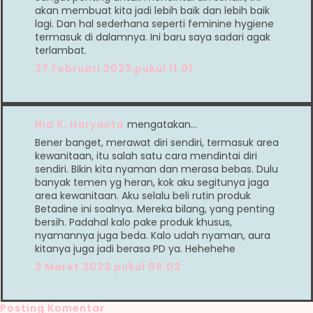
akan membuat kita jadi lebih baik dan lebih baik
lagi. Dan hal sederhana seperti feminine hygiene
termasuk di dalamnya. Ini baru saya sadari agak
terlambat.
27 Februari 2023 pukul 11.01
Nia K. Haryanto
mengatakan…
Bener banget, merawat diri sendiri, termasuk area
kewanitaan, itu salah satu cara mendintai diri
sendiri. Bikin kita nyaman dan merasa bebas. Dulu
banyak temen yg heran, kok aku segitunya jaga
area kewanitaan. Aku selalu beli rutin produk
Betadine ini soalnya. Mereka bilang, yang penting
bersih. Padahal kalo pake produk khusus,
nyamannya juga beda. Kalo udah nyaman, aura
kitanya juga jadi berasa PD ya. Hehehehe
2 Maret 2023 pukul 08.02
Posting Komentar