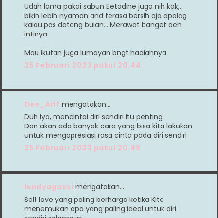
Udah lama pakai sabun Betadine juga nih kak,,
bikin lebih nyaman and terasa bersih aja apalag
kalau.pas datang bulan... Merawat banget deh
intinya
Mau ikutan juga lumayan bngt hadiahnya
25 Februari 2023 pukul 20.44
Dee_Arif
mengatakan…
Duh iya, mencintai diri sendiri itu penting
Dan akan ada banyak cara yang bisa kita lakukan
untuk mengapresiasi rasa cinta pada diri sendiri
25 Februari 2023 pukul 20.49
lendyagassi
mengatakan…
Self love yang paling berharga ketika Kita
menemukan apa yang paling ideal untuk diri
sendiri selama ini.