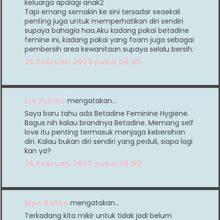
keluarga apalagi anak2
Tapi emang semakin ke sini tersadar seaekali
penting juga untuk memperhatikan diri sendiri
supaya bahagia haa.Aku kadang pakai betadine
femine ini, kadang pakai yang foam juga sebagai
pembersih area kewanitaan supaya selalu bersih.
26 Februari 2023 pukul 06.35
Lia Yuliani
mengatakan…
Saya baru tahu ada Betadine Feminine Hygiene.
Bagus nih kalau brandnya Betadine. Memang self
love itu penting termasuk menjaga kebersihan
diri. Kalau bukan diri sendiri yang peduli, siapa lagi
kan ya?
26 Februari 2023 pukul 06.50
Mpo Ratne
mengatakan…
Terkadang kita mikir untuk tidak jadi belum