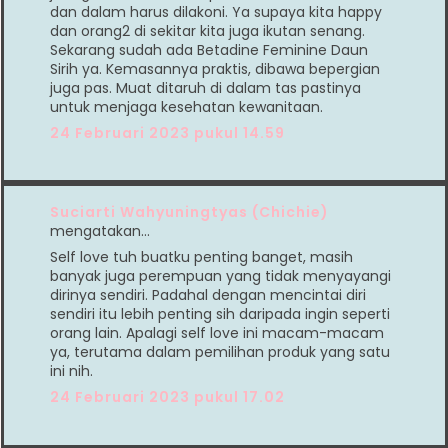
dan dalam harus dilakoni. Ya supaya kita happy
dan orang2 di sekitar kita juga ikutan senang.
Sekarang sudah ada Betadine Feminine Daun
Sirih ya. Kemasannya praktis, dibawa bepergian
juga pas. Muat ditaruh di dalam tas pastinya
untuk menjaga kesehatan kewanitaan.
24 Februari 2023 pukul 14.59
Suciarti Wahyuningtyas (Chichie)
mengatakan…
Self love tuh buatku penting banget, masih
banyak juga perempuan yang tidak menyayangi
dirinya sendiri. Padahal dengan mencintai diri
sendiri itu lebih penting sih daripada ingin seperti
orang lain. Apalagi self love ini macam-macam
ya, terutama dalam pemilihan produk yang satu
ini nih.
24 Februari 2023 pukul 17.02