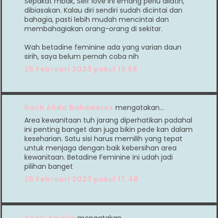
Sepakat mbak, Self love ini emang perlu dilatih,
dibiasakan. Kalau diri sendiri sudah dicintai dan
bahagia, pasti lebih mudah mencintai dan
membahagiakan orang-orang di sekitar.
Wah betadine feminine ada yang varian daun
sirih, saya belum pernah coba nih
25 Februari 2023 pukul 13.58
Rach Alida Bahaweres
mengatakan…
Area kewanitaan tuh jarang diperhatikan padahal
ini penting banget dan juga bikin pede kan dalam
keseharian. Satu sisi harus memilih yang tepat
untuk menjaga dengan baik kebersihan area
kewanitaan. Betadine Feminine ini udah jadi
pilihan banget
25 Februari 2023 pukul 17.48
Tanti Amelia
mengatakan…