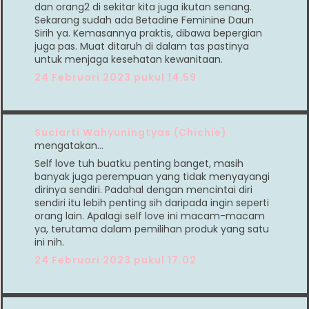
dan orang2 di sekitar kita juga ikutan senang.
Sekarang sudah ada Betadine Feminine Daun
Sirih ya. Kemasannya praktis, dibawa bepergian
juga pas. Muat ditaruh di dalam tas pastinya
untuk menjaga kesehatan kewanitaan.
24 Februari 2023 pukul 14.59
Suciarti Wahyuningtyas (Chichie)
mengatakan…
Self love tuh buatku penting banget, masih
banyak juga perempuan yang tidak menyayangi
dirinya sendiri. Padahal dengan mencintai diri
sendiri itu lebih penting sih daripada ingin seperti
orang lain. Apalagi self love ini macam-macam
ya, terutama dalam pemilihan produk yang satu
ini nih.
24 Februari 2023 pukul 17.02