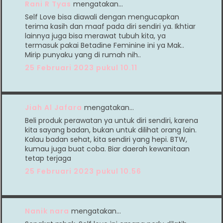
Rani R Tyas
mengatakan…
Self Love bisa diawali dengan mengucapkan
terima kasih dan maaf pada diri sendiri ya. Ikhtiar
lainnya juga bisa merawat tubuh kita, ya
termasuk pakai Betadine Feminine ini ya Mak..
Mirip punyaku yang di rumah nih..
25 Februari 2023 pukul 10.11
Jiah Al Jafara
mengatakan…
Beli produk perawatan ya untuk diri sendiri, karena
kita sayang badan, bukan untuk dilihat orang lain.
Kalau badan sehat, kita sendiri yang hepi. BTW,
kumau juga buat coba. Biar daerah kewanitaan
tetap terjaga
25 Februari 2023 pukul 10.56
Nanik nara
mengatakan…