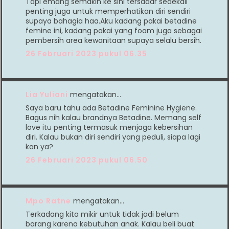
Tapi emang semakin ke sini tersadar seaekali
penting juga untuk memperhatikan diri sendiri
supaya bahagia haa.Aku kadang pakai betadine
femine ini, kadang pakai yang foam juga sebagai
pembersih area kewanitaan supaya selalu bersih.
26 Februari 2023 pukul 06.35
Lia Yuliani
mengatakan…
Saya baru tahu ada Betadine Feminine Hygiene.
Bagus nih kalau brandnya Betadine. Memang self
love itu penting termasuk menjaga kebersihan
diri. Kalau bukan diri sendiri yang peduli, siapa lagi
kan ya?
26 Februari 2023 pukul 06.50
Mpo Ratne
mengatakan…
Terkadang kita mikir untuk tidak jadi belum
barang karena kebutuhan anak. Kalau beli buat