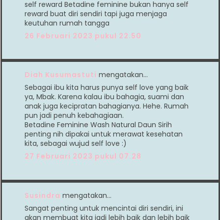
self reward Betadine feminine bukan hanya self
reward buat diri sendiri tapi juga menjaga
keutuhan rumah tangga
26 Februari 2023 pukul 22.50
Diah Kusumastuti
mengatakan…
Sebagai ibu kita harus punya self love yang baik
ya, Mbak. Karena kalau ibu bahagia, suami dan
anak juga kecipratan bahagianya. Hehe. Rumah
pun jadi penuh kebahagiaan.
Betadine Feminine Wash Natural Daun Sirih
penting nih dipakai untuk merawat kesehatan
kita, sebagai wujud self love :)
27 Februari 2023 pukul 07.28
Susindra
mengatakan…
Sangat penting untuk mencintai diri sendiri, ini
akan membuat kita jadi lebih baik dan lebih baik