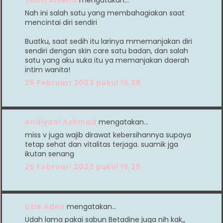
Nah ini salah satu yang membahagiakan saat
mencintai diri sendiri
Buatku, saat sedih itu larinya mmemanjakan diri
sendiri dengan skin care satu badan, dan salah
satu yang aku suka itu ya memanjakan daerah
intim wanita!
25 Februari 2023 pukul 19.28
Andiyani Achmad
mengatakan…
miss v juga wajib dirawat kebersihannya supaya
tetap sehat dan vitalitas terjaga. suamik jga
ikutan senang
25 Februari 2023 pukul 19.35
Utie Adnu
mengatakan…
Udah lama pakai sabun Betadine juga nih kak,,