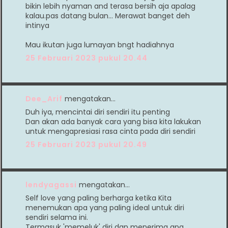
bikin lebih nyaman and terasa bersih aja apalag
kalau.pas datang bulan... Merawat banget deh
intinya
Mau ikutan juga lumayan bngt hadiahnya
25 Februari 2023 pukul 20.44
Dee_Arif
mengatakan…
Duh iya, mencintai diri sendiri itu penting
Dan akan ada banyak cara yang bisa kita lakukan
untuk mengapresiasi rasa cinta pada diri sendiri
25 Februari 2023 pukul 20.49
lendyagassi
mengatakan…
Self love yang paling berharga ketika Kita
menemukan apa yang paling ideal untuk diri
sendiri selama ini.
Termasuk 'memeluk' diri dan menerima apa