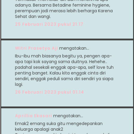
adanya. Bersama Betadine feminine hygiene,
perempuan jadi merasa lebih berharga Karena
Sehat dan wangi.
25 Februari 2023 pukul 21.17
Witri Prasetyo Aji
mengatakan…
Ibu-ibu mah biasanya begitu ya, pengen apa-
apa tapi kok sayang sama duitnya. Hehehe..
padahal sesekali enggak apa-apa, self love tuh
penting banget. Kalau kita enggak cinta diri
sendiri, enggak peduli sama diri sendiri ya siapa
lagi.
26 Februari 2023 pukul 01.14
Aprillia Ekasari
mengatakan…
Emak2 emang suka gitu mengedepankan
keluarga apalagi anak2