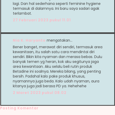
lagi. Dan hal sederhana seperti feminine hygiene
termasuk di dalamnya. Ini baru saya sadari agak
terlambat.
27 Februari 2023 pukul 11.01
Nia K. Haryanto
mengatakan…
Bener banget, merawat diri sendiri, termasuk area
kewanitaan, itu salah satu cara mendintai diri
sendiri. Bikin kita nyaman dan merasa bebas. Dulu
banyak temen yg heran, kok aku segitunya jaga
area kewanitaan. Aku selalu beli rutin produk
Betadine ini soalnya. Mereka bilang, yang penting
bersih. Padahal kalo pake produk khusus,
nyamannya juga beda. Kalo udah nyaman, aura
kitanya juga jadi berasa PD ya. Hehehehe
2 Maret 2023 pukul 08.02
Posting Komentar