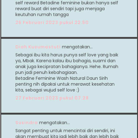
self reward Betadine feminine bukan hanya self
reward buat diri sendiri tapi juga menjaga
keutuhan rumah tangga
26 Februari 2023 pukul 22.50
Diah Kusumastuti
mengatakan…
Sebagai ibu kita harus punya self love yang baik
ya, Mbak. Karena kalau ibu bahagia, suami dan
anak juga kecipratan bahagianya. Hehe. Rumah
pun jadi penuh kebahagiaan.
Betadine Feminine Wash Natural Daun Sirih
penting nih dipakai untuk merawat kesehatan
kita, sebagai wujud self love :)
27 Februari 2023 pukul 07.28
Susindra
mengatakan…
Sangat penting untuk mencintai diri sendiri, ini
akan membuat kita jadi lebih baik dan lebih baik