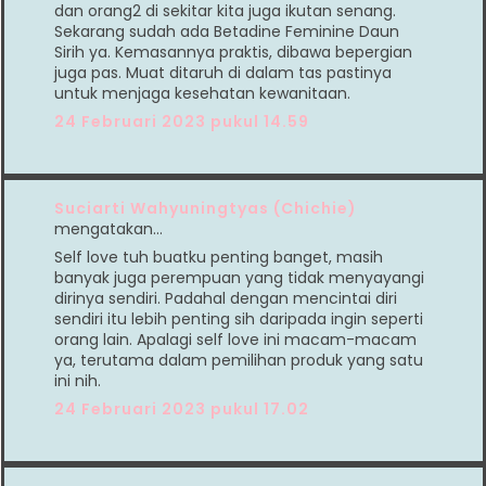
dan orang2 di sekitar kita juga ikutan senang.
Sekarang sudah ada Betadine Feminine Daun
Sirih ya. Kemasannya praktis, dibawa bepergian
juga pas. Muat ditaruh di dalam tas pastinya
untuk menjaga kesehatan kewanitaan.
24 Februari 2023 pukul 14.59
Suciarti Wahyuningtyas (Chichie)
mengatakan…
Self love tuh buatku penting banget, masih
banyak juga perempuan yang tidak menyayangi
dirinya sendiri. Padahal dengan mencintai diri
sendiri itu lebih penting sih daripada ingin seperti
orang lain. Apalagi self love ini macam-macam
ya, terutama dalam pemilihan produk yang satu
ini nih.
24 Februari 2023 pukul 17.02