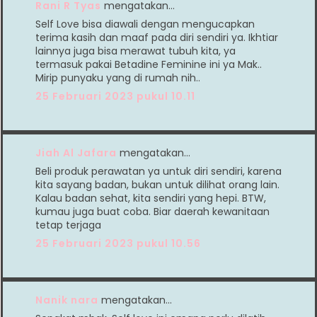
Rani R Tyas
mengatakan…
Self Love bisa diawali dengan mengucapkan
terima kasih dan maaf pada diri sendiri ya. Ikhtiar
lainnya juga bisa merawat tubuh kita, ya
termasuk pakai Betadine Feminine ini ya Mak..
Mirip punyaku yang di rumah nih..
25 Februari 2023 pukul 10.11
Jiah Al Jafara
mengatakan…
Beli produk perawatan ya untuk diri sendiri, karena
kita sayang badan, bukan untuk dilihat orang lain.
Kalau badan sehat, kita sendiri yang hepi. BTW,
kumau juga buat coba. Biar daerah kewanitaan
tetap terjaga
25 Februari 2023 pukul 10.56
Nanik nara
mengatakan…