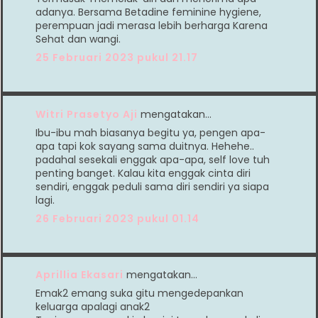
adanya. Bersama Betadine feminine hygiene,
perempuan jadi merasa lebih berharga Karena
Sehat dan wangi.
25 Februari 2023 pukul 21.17
Witri Prasetyo Aji
mengatakan…
Ibu-ibu mah biasanya begitu ya, pengen apa-
apa tapi kok sayang sama duitnya. Hehehe..
padahal sesekali enggak apa-apa, self love tuh
penting banget. Kalau kita enggak cinta diri
sendiri, enggak peduli sama diri sendiri ya siapa
lagi.
26 Februari 2023 pukul 01.14
Aprillia Ekasari
mengatakan…
Emak2 emang suka gitu mengedepankan
keluarga apalagi anak2