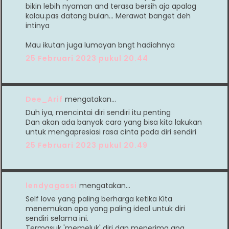
bikin lebih nyaman and terasa bersih aja apalag
kalau.pas datang bulan... Merawat banget deh
intinya
Mau ikutan juga lumayan bngt hadiahnya
25 Februari 2023 pukul 20.44
Dee_Arif
mengatakan…
Duh iya, mencintai diri sendiri itu penting
Dan akan ada banyak cara yang bisa kita lakukan
untuk mengapresiasi rasa cinta pada diri sendiri
25 Februari 2023 pukul 20.49
lendyagassi
mengatakan…
Self love yang paling berharga ketika Kita
menemukan apa yang paling ideal untuk diri
sendiri selama ini.
Termasuk 'memeluk' diri dan menerima apa