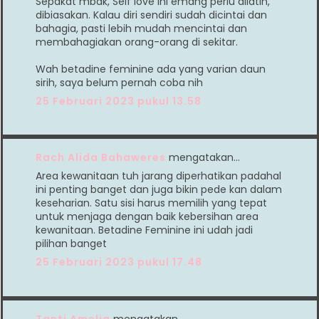
Sepakat mbak, Self love ini emang perlu dilatih,
dibiasakan. Kalau diri sendiri sudah dicintai dan
bahagia, pasti lebih mudah mencintai dan
membahagiakan orang-orang di sekitar.
Wah betadine feminine ada yang varian daun
sirih, saya belum pernah coba nih
25 Februari 2023 pukul 13.58
Rach Alida Bahaweres
mengatakan…
Area kewanitaan tuh jarang diperhatikan padahal
ini penting banget dan juga bikin pede kan dalam
keseharian. Satu sisi harus memilih yang tepat
untuk menjaga dengan baik kebersihan area
kewanitaan. Betadine Feminine ini udah jadi
pilihan banget
25 Februari 2023 pukul 17.48
Tanti Amelia
mengatakan…