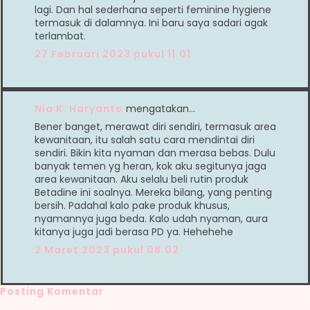
lagi. Dan hal sederhana seperti feminine hygiene
termasuk di dalamnya. Ini baru saya sadari agak
terlambat.
27 Februari 2023 pukul 11.01
Nia K. Haryanto
mengatakan…
Bener banget, merawat diri sendiri, termasuk area
kewanitaan, itu salah satu cara mendintai diri
sendiri. Bikin kita nyaman dan merasa bebas. Dulu
banyak temen yg heran, kok aku segitunya jaga
area kewanitaan. Aku selalu beli rutin produk
Betadine ini soalnya. Mereka bilang, yang penting
bersih. Padahal kalo pake produk khusus,
nyamannya juga beda. Kalo udah nyaman, aura
kitanya juga jadi berasa PD ya. Hehehehe
2 Maret 2023 pukul 08.02
Posting Komentar