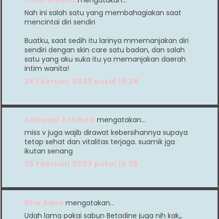
Nah ini salah satu yang membahagiakan saat
mencintai diri sendiri
Buatku, saat sedih itu larinya mmemanjakan diri
sendiri dengan skin care satu badan, dan salah
satu yang aku suka itu ya memanjakan daerah
intim wanita!
25 Februari 2023 pukul 19.28
Andiyani Achmad
mengatakan…
miss v juga wajib dirawat kebersihannya supaya
tetap sehat dan vitalitas terjaga. suamik jga
ikutan senang
25 Februari 2023 pukul 19.35
Utie Adnu
mengatakan…
Udah lama pakai sabun Betadine juga nih kak,,