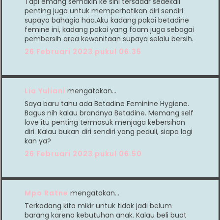
Tapi emang semakin ke sini tersadar seaekali
penting juga untuk memperhatikan diri sendiri
supaya bahagia haa.Aku kadang pakai betadine
femine ini, kadang pakai yang foam juga sebagai
pembersih area kewanitaan supaya selalu bersih.
26 Februari 2023 pukul 06.35
Lia Yuliani
mengatakan…
Saya baru tahu ada Betadine Feminine Hygiene.
Bagus nih kalau brandnya Betadine. Memang self
love itu penting termasuk menjaga kebersihan
diri. Kalau bukan diri sendiri yang peduli, siapa lagi
kan ya?
26 Februari 2023 pukul 06.50
Mpo Ratne
mengatakan…
Terkadang kita mikir untuk tidak jadi belum
barang karena kebutuhan anak. Kalau beli buat