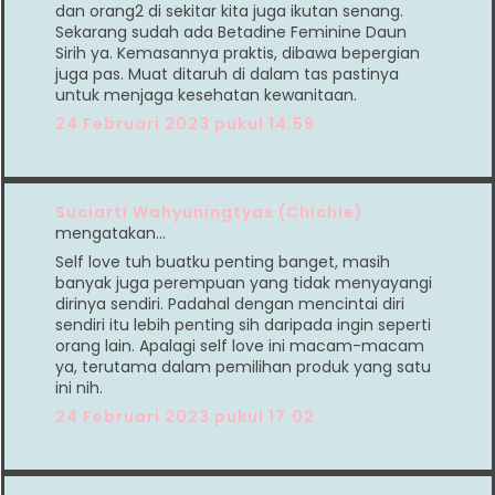
dan orang2 di sekitar kita juga ikutan senang.
Sekarang sudah ada Betadine Feminine Daun
Sirih ya. Kemasannya praktis, dibawa bepergian
juga pas. Muat ditaruh di dalam tas pastinya
untuk menjaga kesehatan kewanitaan.
24 Februari 2023 pukul 14.59
Suciarti Wahyuningtyas (Chichie)
mengatakan…
Self love tuh buatku penting banget, masih
banyak juga perempuan yang tidak menyayangi
dirinya sendiri. Padahal dengan mencintai diri
sendiri itu lebih penting sih daripada ingin seperti
orang lain. Apalagi self love ini macam-macam
ya, terutama dalam pemilihan produk yang satu
ini nih.
24 Februari 2023 pukul 17.02