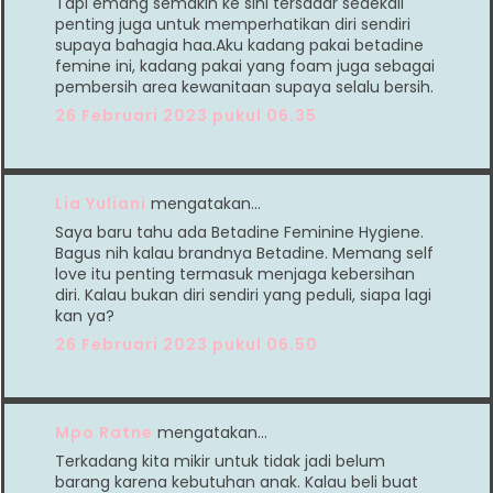
Tapi emang semakin ke sini tersadar seaekali
penting juga untuk memperhatikan diri sendiri
supaya bahagia haa.Aku kadang pakai betadine
femine ini, kadang pakai yang foam juga sebagai
pembersih area kewanitaan supaya selalu bersih.
26 Februari 2023 pukul 06.35
Lia Yuliani
mengatakan…
Saya baru tahu ada Betadine Feminine Hygiene.
Bagus nih kalau brandnya Betadine. Memang self
love itu penting termasuk menjaga kebersihan
diri. Kalau bukan diri sendiri yang peduli, siapa lagi
kan ya?
26 Februari 2023 pukul 06.50
Mpo Ratne
mengatakan…
Terkadang kita mikir untuk tidak jadi belum
barang karena kebutuhan anak. Kalau beli buat