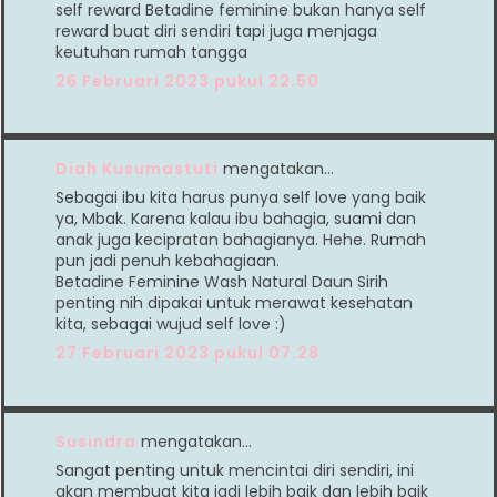
self reward Betadine feminine bukan hanya self
reward buat diri sendiri tapi juga menjaga
keutuhan rumah tangga
26 Februari 2023 pukul 22.50
Diah Kusumastuti
mengatakan…
Sebagai ibu kita harus punya self love yang baik
ya, Mbak. Karena kalau ibu bahagia, suami dan
anak juga kecipratan bahagianya. Hehe. Rumah
pun jadi penuh kebahagiaan.
Betadine Feminine Wash Natural Daun Sirih
penting nih dipakai untuk merawat kesehatan
kita, sebagai wujud self love :)
27 Februari 2023 pukul 07.28
Susindra
mengatakan…
Sangat penting untuk mencintai diri sendiri, ini
akan membuat kita jadi lebih baik dan lebih baik