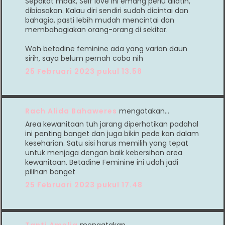
Sepakat mbak, Self love ini emang perlu dilatih,
dibiasakan. Kalau diri sendiri sudah dicintai dan
bahagia, pasti lebih mudah mencintai dan
membahagiakan orang-orang di sekitar.
Wah betadine feminine ada yang varian daun
sirih, saya belum pernah coba nih
25 Februari 2023 pukul 13.58
Rach Alida Bahaweres
mengatakan…
Area kewanitaan tuh jarang diperhatikan padahal
ini penting banget dan juga bikin pede kan dalam
keseharian. Satu sisi harus memilih yang tepat
untuk menjaga dengan baik kebersihan area
kewanitaan. Betadine Feminine ini udah jadi
pilihan banget
25 Februari 2023 pukul 17.48
Tanti Amelia
mengatakan…