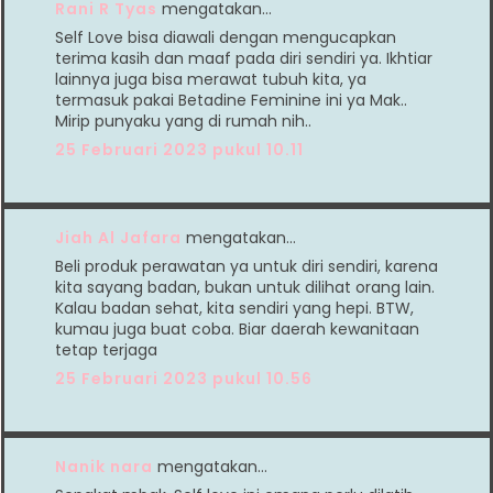
Rani R Tyas
mengatakan…
Self Love bisa diawali dengan mengucapkan
terima kasih dan maaf pada diri sendiri ya. Ikhtiar
lainnya juga bisa merawat tubuh kita, ya
termasuk pakai Betadine Feminine ini ya Mak..
Mirip punyaku yang di rumah nih..
25 Februari 2023 pukul 10.11
Jiah Al Jafara
mengatakan…
Beli produk perawatan ya untuk diri sendiri, karena
kita sayang badan, bukan untuk dilihat orang lain.
Kalau badan sehat, kita sendiri yang hepi. BTW,
kumau juga buat coba. Biar daerah kewanitaan
tetap terjaga
25 Februari 2023 pukul 10.56
Nanik nara
mengatakan…