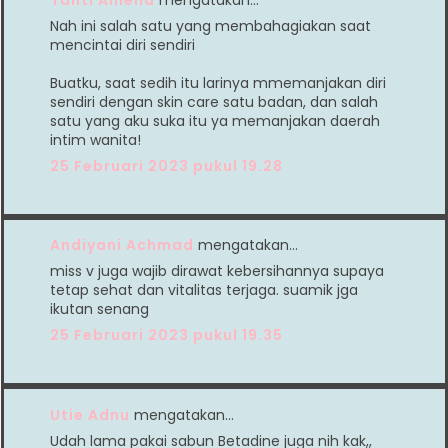
Nah ini salah satu yang membahagiakan saat
mencintai diri sendiri
Buatku, saat sedih itu larinya mmemanjakan diri
sendiri dengan skin care satu badan, dan salah
satu yang aku suka itu ya memanjakan daerah
intim wanita!
25 Februari 2023 pukul 19.28
Andiyani Achmad
mengatakan…
miss v juga wajib dirawat kebersihannya supaya
tetap sehat dan vitalitas terjaga. suamik jga
ikutan senang
25 Februari 2023 pukul 19.35
Utie Adnu
mengatakan…
Udah lama pakai sabun Betadine juga nih kak,,