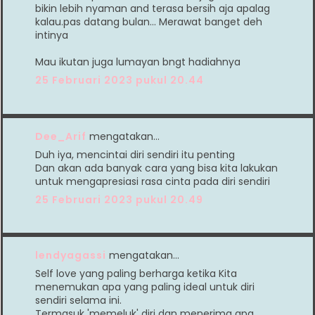
bikin lebih nyaman and terasa bersih aja apalag
kalau.pas datang bulan... Merawat banget deh
intinya
Mau ikutan juga lumayan bngt hadiahnya
25 Februari 2023 pukul 20.44
Dee_Arif
mengatakan…
Duh iya, mencintai diri sendiri itu penting
Dan akan ada banyak cara yang bisa kita lakukan
untuk mengapresiasi rasa cinta pada diri sendiri
25 Februari 2023 pukul 20.49
lendyagassi
mengatakan…
Self love yang paling berharga ketika Kita
menemukan apa yang paling ideal untuk diri
sendiri selama ini.
Termasuk 'memeluk' diri dan menerima apa