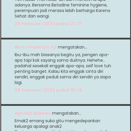
adanya. Bersama Betadine feminine hygiene,
perempuan jadi merasa lebih berharga Karena
Sehat dan wangi.
25 Februari 2023 pukul 21.17
Witri Prasetyo Aji
mengatakan…
Ibu-ibu mah biasanya begitu ya, pengen apa-
apa tapi kok sayang sama duitnya. Hehehe..
padahal sesekali enggak apa-apa, self love tuh
penting banget. Kalau kita enggak cinta diri
sendiri, enggak peduli sama diri sendiri ya siapa
lagi.
26 Februari 2023 pukul 01.14
Aprillia Ekasari
mengatakan…
Emak2 emang suka gitu mengedepankan
keluarga apalagi anak2