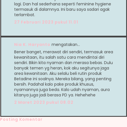
lagi. Dan hal sederhana seperti feminine hygiene
termasuk di dalamnya. Ini baru saya sadari agak
terlambat.
27 Februari 2023 pukul 11.01
Nia K. Haryanto
mengatakan…
Bener banget, merawat diri sendiri, termasuk area
kewanitaan, itu salah satu cara mendintai diri
sendiri. Bikin kita nyaman dan merasa bebas. Dulu
banyak temen yg heran, kok aku segitunya jaga
area kewanitaan. Aku selalu beli rutin produk
Betadine ini soalnya. Mereka bilang, yang penting
bersih. Padahal kalo pake produk khusus,
nyamannya juga beda. Kalo udah nyaman, aura
kitanya juga jadi berasa PD ya. Hehehehe
2 Maret 2023 pukul 08.02
Posting Komentar