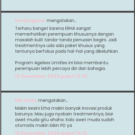
lendyagassi
mengatakan…
Terharu banget karena ERHA sangat
memerhatikan perempuan khususnya dengan
masalah kulit tanda-tanda penuaan begini. Jadi
treatmentnya uda ada paket khusus yang
tentunya berfokus pada hal-hal yang dikeluhkan.
Program Ageless Limitles ini bisa membantu
perempuan lebih percaya diri dan bahagia.
13 Desember 2023 pukul 13.41
HM Zwan
mengatakan…
Makin kesini Erha makin banyak inovasi produk
barunya. Mau juga nyobain treatmentnya, biar
awet muda gitu ahaha. Kalo awet muda sudah
otomatis makin bikin PD ya
13 Desember 2023 pukul 14.31