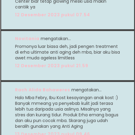
Center biar tetap glowing meski usia makin
cantiik ya
12 Desember 2023 pukul 07.54
Novitania
mengatakan…
Promonya luar biasa deh, jadi pengen treatment
di erha ultimate anti aging deh mba, biar aku bisa
awet muda ageless limitless
12 Desember 2023 pukul 21.59
Rach Alida Bahaweres
mengatakan…
Halo Mba Febry, Ibu Kost kesayangan anak kost :)
Banyak mmeang ya penyebab kulit jadi terasa
lebih tua daripada usia aslinya. Misalnya yang
stres dan kurang tidur. Produk Erha emang bagus
dan aku pun cocok mba. Skarang juga udah
beralih gunakan yang Anti Aging
13 Desember 2023 pukul 09.46