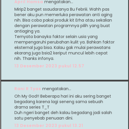
April Hamsa
mengatakan…
Mirip2 banget ssaudaranya Bu Febriii. Wahh pas
bener aku pun memerluka perawatan anti aging
nih. Bisa coba pakai produk kit Erha atau sekalian
dengan perawatan programnya pilih yang buat
antiaging ya.
Ternyata banayka faktor selain usia yang
mempengaruhi perubahan kulit ya. Bahkan faktor
eksternal juga bisa. Kalau gak mulai perawatans
ekarang juga bsia2 keriput muncul lebih cepat
nih. Thanks infonya.
13 Desember 2023 pukul 12.57
Rani R Tyas
mengatakan…
Oh My God!! Beberapa hari ini aku sering banget
begadang karena lagi seneng sama sebuah
drama series T_T
Duh ngeri banget deh kalau begadang jadi salah
satu penyebab penuaan dini.
13 Desember 2023 pukul 13.21