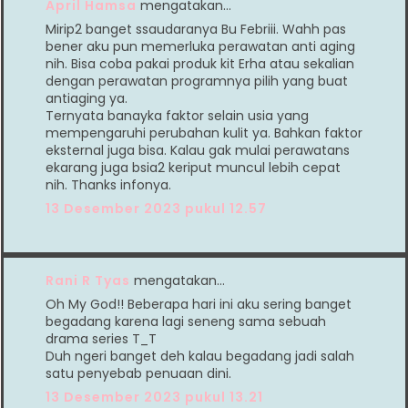
April Hamsa
mengatakan…
Mirip2 banget ssaudaranya Bu Febriii. Wahh pas
bener aku pun memerluka perawatan anti aging
nih. Bisa coba pakai produk kit Erha atau sekalian
dengan perawatan programnya pilih yang buat
antiaging ya.
Ternyata banayka faktor selain usia yang
mempengaruhi perubahan kulit ya. Bahkan faktor
eksternal juga bisa. Kalau gak mulai perawatans
ekarang juga bsia2 keriput muncul lebih cepat
nih. Thanks infonya.
13 Desember 2023 pukul 12.57
Rani R Tyas
mengatakan…
Oh My God!! Beberapa hari ini aku sering banget
begadang karena lagi seneng sama sebuah
drama series T_T
Duh ngeri banget deh kalau begadang jadi salah
satu penyebab penuaan dini.
13 Desember 2023 pukul 13.21