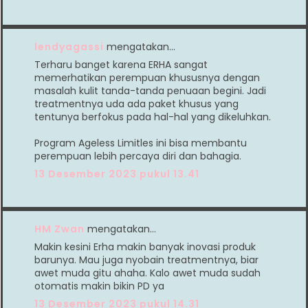
lendyagassi
mengatakan…
Terharu banget karena ERHA sangat
memerhatikan perempuan khususnya dengan
masalah kulit tanda-tanda penuaan begini. Jadi
treatmentnya uda ada paket khusus yang
tentunya berfokus pada hal-hal yang dikeluhkan.
Program Ageless Limitles ini bisa membantu
perempuan lebih percaya diri dan bahagia.
13 Desember 2023 pukul 13.41
HM Zwan
mengatakan…
Makin kesini Erha makin banyak inovasi produk
barunya. Mau juga nyobain treatmentnya, biar
awet muda gitu ahaha. Kalo awet muda sudah
otomatis makin bikin PD ya
13 Desember 2023 pukul 14.31