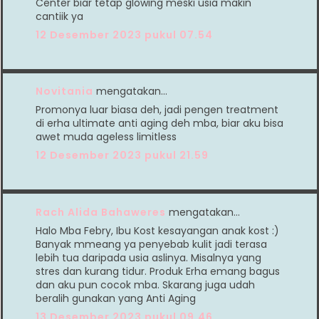
Center biar tetap glowing meski usia makin
cantiik ya
12 Desember 2023 pukul 07.54
Novitania
mengatakan…
Promonya luar biasa deh, jadi pengen treatment
di erha ultimate anti aging deh mba, biar aku bisa
awet muda ageless limitless
12 Desember 2023 pukul 21.59
Rach Alida Bahaweres
mengatakan…
Halo Mba Febry, Ibu Kost kesayangan anak kost :)
Banyak mmeang ya penyebab kulit jadi terasa
lebih tua daripada usia aslinya. Misalnya yang
stres dan kurang tidur. Produk Erha emang bagus
dan aku pun cocok mba. Skarang juga udah
beralih gunakan yang Anti Aging
13 Desember 2023 pukul 09.46