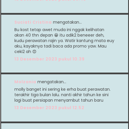
Suciati Cristina
mengatakan…
Bu kost tetap awet muda ini nggak kelihatan
akan 40 thn depan 😁 itu adik2 beneeer deh,
kudu perawatan rajin ya. Watir kantung mata euy
aku, kayaknya tadi baca ada promo yaw. Mau
ceki2 ah 😍
13 Desember 2023 pukul 10.39
Molzania
mengatakan…
molly banget ini sering ke erha buat perawatan.
terakhir tiga bulan lalu. nanti akhir tahun ke sini
lagi buat persiapan menyambut tahun baru
13 Desember 2023 pukul 12.52