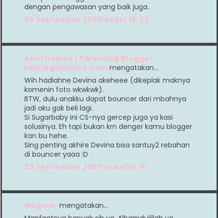
dengan pengawasan yang baik juga.
23 September 2020 pukul 16.32
April Hamsa | Parenting Blogger
keluargahamsa.com
mengatakan…
Wih hadiahne Devina akeheee (dikeplak maknya
komenin foto wkwkwk).
BTW, dulu anakku dapat bouncer dari mbahnya
jadi aku gak beli lagi.
Si Sugarbaby ini CS-nya gercep juga ya kasi
solusinya. Eh tapi bukan krn denger kamu blogger
kan bu hehe.
Sing penting akhire Devina bisa santuy2 rebahan
di bouncer yaaa :D
23 September 2020 pukul 16.41
Mugniar
mengatakan…