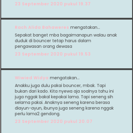
23 September 2020 pukul 19.37
Rach Alida Bahaweres
mengatakan…
Sepakat banget mba bagaimanapun walau anak
duduk di bouncer tetap harus dalam
pengawasan orang dewasa
23 September 2020 pukul 19.53
Wiwied Widya
mengatakan…
Anakku juga dulu pakai bouncer, mbak. Tapi
bukan dari kado. Kita nyewa aja soalnya tahu ini
juga nggak bakal kepakai lama. Tapi seneng sih
selama pakai. Anaknya seneng karena berasa
diayun-ayun, ibunya juga seneng karena nggak
perlu lama2 gendong.
23 September 2020 pukul 20.07