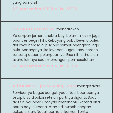
yang sama sih
22 September 2020 pukul 23.12
Dian Restu Agustina
mengatakan…
Ya ampun jaman anakku bayi belum musim juga
bouncer begini hihi. Kebayang baby Devina pules
tidurnya berasa di puk puk sambil ndengerin lagu
pula. Senangnya jika layanan Sugar Baby gercep
tentang aduan pelanggan ya. Bisa nih ditiru oleh
usaha lainnya saat menangani permasalahan
23 September 2020 pukul 13.20
Alfa Kurnia - pojokmungil.com
mengatakan…
Servicenya bagus banget yaaa. Jadi bouncernya
tetap bisa dipakai setelah partnya diganti. Buat
aku sih bouncer lumayan membantu karena bisa
naruh bayi di mana-mana di rumah dengan
cukup aman. Nggak cuma di kamar. Tentu