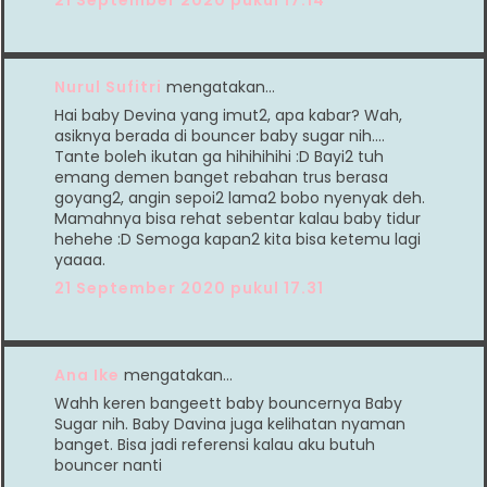
21 September 2020 pukul 17.14
Nurul Sufitri
mengatakan…
Hai baby Devina yang imut2, apa kabar? Wah,
asiknya berada di bouncer baby sugar nih....
Tante boleh ikutan ga hihihihihi :D Bayi2 tuh
emang demen banget rebahan trus berasa
goyang2, angin sepoi2 lama2 bobo nyenyak deh.
Mamahnya bisa rehat sebentar kalau baby tidur
hehehe :D Semoga kapan2 kita bisa ketemu lagi
yaaaa.
21 September 2020 pukul 17.31
Ana Ike
mengatakan…
Wahh keren bangeett baby bouncernya Baby
Sugar nih. Baby Davina juga kelihatan nyaman
banget. Bisa jadi referensi kalau aku butuh
bouncer nanti