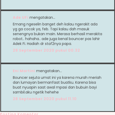
Ade UFi
mengatakan…
Emang ngeselin banget deh kalau ngerakit ada
yg ga cocok ya, feb. Tapi kalau dah masuk
senengnya bukan main. Merasa berhasil merakita
robot.. hahaha.. ade juga kenal bouncer pas lahir
Adek Fi. Hadiah dr staf2nya papa.
28 September 2020 pukul 00.32
Eni Martini
mengatakan…
Bouncer sejuta umat ini ya karena murah meriah
dan lumayan bermanfaat buatku. Karena bisa
buat nyuapin saat awal mpasi dan bubuin bayi
sambil.aku ngetik hehehe
28 September 2020 pukul 11.10
Posting Komentar