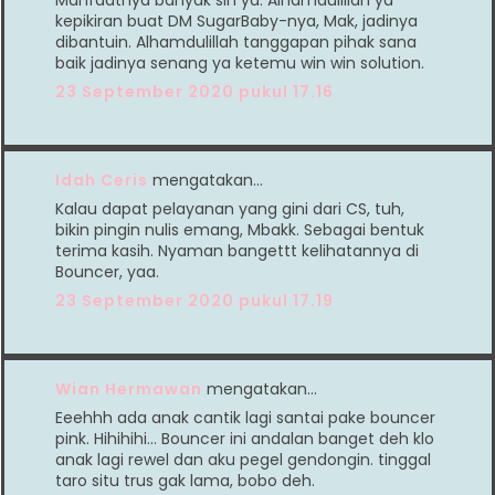
Manfaatnya banyak sih ya. Alhamdulillah ya
kepikiran buat DM SugarBaby-nya, Mak, jadinya
dibantuin. Alhamdulillah tanggapan pihak sana
baik jadinya senang ya ketemu win win solution.
23 September 2020 pukul 17.16
Idah Ceris
mengatakan…
Kalau dapat pelayanan yang gini dari CS, tuh,
bikin pingin nulis emang, Mbakk. Sebagai bentuk
terima kasih. Nyaman bangettt kelihatannya di
Bouncer, yaa.
23 September 2020 pukul 17.19
Wian Hermawan
mengatakan…
Eeehhh ada anak cantik lagi santai pake bouncer
pink. Hihihihi... Bouncer ini andalan banget deh klo
anak lagi rewel dan aku pegel gendongin. tinggal
taro situ trus gak lama, bobo deh.