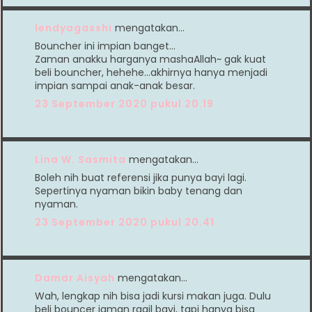
lendyagasshi
mengatakan…
Bouncher ini impian banget...
Zaman anakku harganya mashaAllah~ gak kuat
beli bouncher, hehehe...akhirnya hanya menjadi
impian sampai anak-anak besar.
23 September 2020 pukul 20.19
Lina W. Sasmita
mengatakan…
Boleh nih buat referensi jika punya bayi lagi.
Sepertinya nyaman bikin baby tenang dan
nyaman.
23 September 2020 pukul 20.41
Damar Aisyah
mengatakan…
Wah, lengkap nih bisa jadi kursi makan juga. Dulu
beli bouncer jaman ragil bayi, tapi hanya bisa