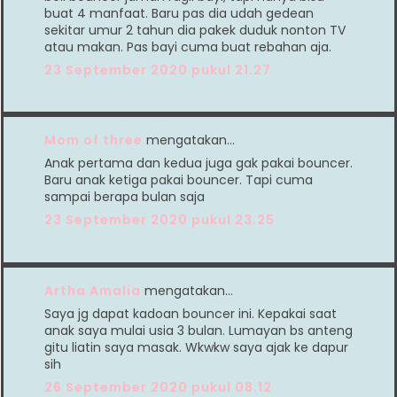
buat 4 manfaat. Baru pas dia udah gedean
sekitar umur 2 tahun dia pakek duduk nonton TV
atau makan. Pas bayi cuma buat rebahan aja.
23 September 2020 pukul 21.27
Mom of three
mengatakan…
Anak pertama dan kedua juga gak pakai bouncer.
Baru anak ketiga pakai bouncer. Tapi cuma
sampai berapa bulan saja
23 September 2020 pukul 23.25
Artha Amalia
mengatakan…
Saya jg dapat kadoan bouncer ini. Kepakai saat
anak saya mulai usia 3 bulan. Lumayan bs anteng
gitu liatin saya masak. Wkwkw saya ajak ke dapur
sih
26 September 2020 pukul 08.12