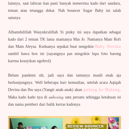
lainnya, saat lahiran kan pasti banyak menerima kado dari saudara,
teman atau tetangga dekat. Nah bouncer Sugar Baby ini salah
satunya.
Alhamdulillah Wasyukrulillah Si pinky ini saya dapatkan sebagai
kado dari 2 teman TK lama mamanya Mas Jo. Namanya Mam Rofi
dan Mam Aleysa. Keduanya sepakat buat nengokin
Baby Devina
sambil bawa box ini (sayangnya pas nengokin lupa foto bareng
karena keasyikan ngobrol).
Belum pandemi sih, jadi saya dan tamunya masih enak aja
berkunjungnya. Well beberapa hari kemudian, setelah acara Aqiqah
Devina dan Ibu saya (Yangti anak-anak) akan
pulang ke Malang
.
unboxing
Maka kado kado nya di
satu persatu sehingga ketahuan isi
dan nama pemberi dari balik kertas kadonya.