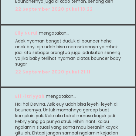
Bounchernya juga di kado teman, senang deh
22 September 2020 pukul 18.22
Elly Nurul
mengatakan…
Adek nyaman banget duduk di bouncer hehe..
anak bayi aja udah bisa merasakannya ya mbak..
jadi kita sebagai orangtua juga jadi ikutan seneng
ya jika baby terlihat nyaman diatas bouncer baby
sugar
22 September 2020 pukul 21.11
Efi Fitriyyah
mengatakan…
Hai hai Devina. Asik euy udah bisa leyeh-leyeh di
bouncernya. Untuk mamahnya gercep buat
komplain yak. Kalo aku bakal merasa kagok jadi
Febry yang ga punya struk. Hihihi nanti kalau
ngalamin situasi yang sama mau beraniin kayak
gitu ah. Ehtapi jangan sampai ngalamin kejadian