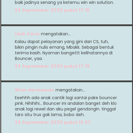
baik jadinya senang ya ketemu win win solution.
23 September 2020 pukul 17.16
Idah Ceris
mengatakan…
Kalau dapat pelayanan yang gini dari CS, tuh,
bikin pingin nulis emang, Mbakk. Sebagai bentuk
terima kasih. Nyaman bangettt kelihatannya di
Bouncer, yaa.
23 September 2020 pukul 17.19
Wian Hermawan
mengatakan…
Eeehhh ada anak cantik lagi santai pake bouncer
pink. Hihihihi... Bouncer ini andalan banget deh klo
anak lagi rewel dan aku pegel gendongin. tinggal
taro situ trus gak lama, bobo deh.
23 September 2020 pukul 19.37