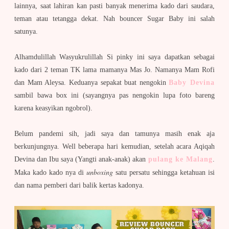
lainnya, saat lahiran kan pasti banyak menerima kado dari saudara,
teman atau tetangga dekat. Nah bouncer Sugar Baby ini salah
satunya.
Alhamdulillah Wasyukrulillah Si pinky ini saya dapatkan sebagai
kado dari 2 teman TK lama mamanya Mas Jo. Namanya Mam Rofi
dan Mam Aleysa. Keduanya sepakat buat nengokin
Baby Devina
sambil bawa box ini (sayangnya pas nengokin lupa foto bareng
karena keasyikan ngobrol).
Belum pandemi sih, jadi saya dan tamunya masih enak aja
berkunjungnya. Well beberapa hari kemudian, setelah acara Aqiqah
Devina dan Ibu saya (Yangti anak-anak) akan
pulang ke Malang
.
unboxing
Maka kado kado nya di
satu persatu sehingga ketahuan isi
dan nama pemberi dari balik kertas kadonya.