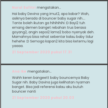
Nurul Sufitri
mengatakan…
Hai baby Devina yang imut2, apa kabar? Wah,
asiknya berada di bouncer baby sugar nih....
Tante boleh ikutan ga hihihihihi :D Bayi2 tuh
emang demen banget rebahan trus berasa
goyang2, angin sepoi2 lama2 bobo nyenyak deh.
Mamahnya bisa rehat sebentar kalau baby tidur
hehehe :D Semoga kapan2 kita bisa ketemu lagi
yaaaa.
21 September 2020 pukul 17.31
Ana Ike
mengatakan…
Wahh keren bangeett baby bouncernya Baby
Sugar nih. Baby Davina juga kelihatan nyaman
banget. Bisa jadi referensi kalau aku butuh
bouncer nanti
21 September 2020 pukul 20.03