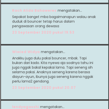
Rach Alida Bahaweres
mengatakan…
Sepakat banget mba bagaimanapun walau anak
duduk di bouncer tetap harus dalam
pengawasan orang dewasa
23 September 2020 pukul 19.53
Wiwied Widya
mengatakan…
Anakku juga dulu pakai bouncer, mbak. Tapi
bukan dari kado. Kita nyewa aja soalnya tahu ini
juga nggak bakal kepakai lama. Tapi seneng sih
selama pakai. Anaknya seneng karena berasa
diayun-ayun, ibunya juga seneng karena nggak
perlu lama2 gendong.
23 September 2020 pukul 20.07
lendyagasshi
mengatakan…