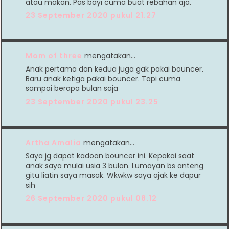
atau makan. Pas bayi cuma buat rebahan aja.
23 September 2020 pukul 21.27
Mom of three
mengatakan…
Anak pertama dan kedua juga gak pakai bouncer.
Baru anak ketiga pakai bouncer. Tapi cuma
sampai berapa bulan saja
23 September 2020 pukul 23.25
Artha Amalia
mengatakan…
Saya jg dapat kadoan bouncer ini. Kepakai saat
anak saya mulai usia 3 bulan. Lumayan bs anteng
gitu liatin saya masak. Wkwkw saya ajak ke dapur
sih
26 September 2020 pukul 08.12