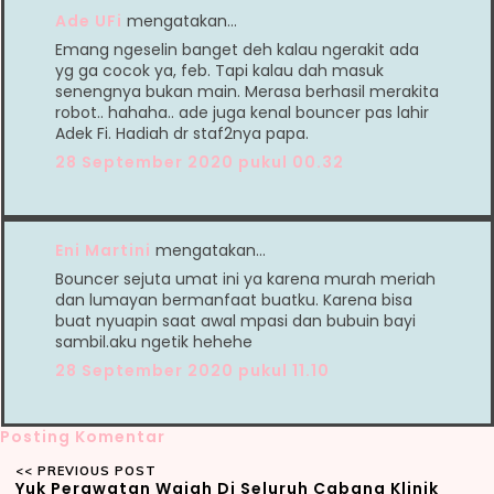
Ade UFi
mengatakan…
Emang ngeselin banget deh kalau ngerakit ada
yg ga cocok ya, feb. Tapi kalau dah masuk
senengnya bukan main. Merasa berhasil merakita
robot.. hahaha.. ade juga kenal bouncer pas lahir
Adek Fi. Hadiah dr staf2nya papa.
28 September 2020 pukul 00.32
Eni Martini
mengatakan…
Bouncer sejuta umat ini ya karena murah meriah
dan lumayan bermanfaat buatku. Karena bisa
buat nyuapin saat awal mpasi dan bubuin bayi
sambil.aku ngetik hehehe
28 September 2020 pukul 11.10
Posting Komentar
Yuk Perawatan Wajah Di Seluruh Cabang Klinik