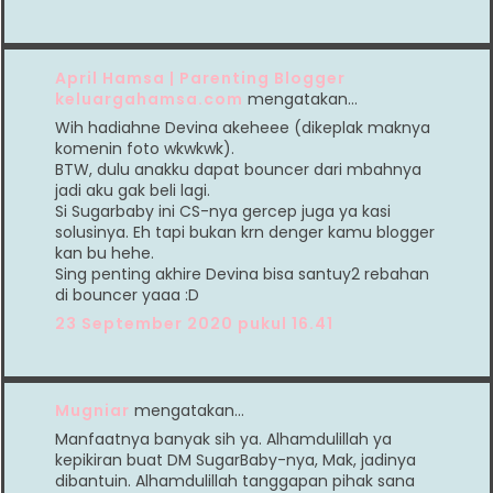
April Hamsa | Parenting Blogger
keluargahamsa.com
mengatakan…
Wih hadiahne Devina akeheee (dikeplak maknya
komenin foto wkwkwk).
BTW, dulu anakku dapat bouncer dari mbahnya
jadi aku gak beli lagi.
Si Sugarbaby ini CS-nya gercep juga ya kasi
solusinya. Eh tapi bukan krn denger kamu blogger
kan bu hehe.
Sing penting akhire Devina bisa santuy2 rebahan
di bouncer yaaa :D
23 September 2020 pukul 16.41
Mugniar
mengatakan…
Manfaatnya banyak sih ya. Alhamdulillah ya
kepikiran buat DM SugarBaby-nya, Mak, jadinya
dibantuin. Alhamdulillah tanggapan pihak sana