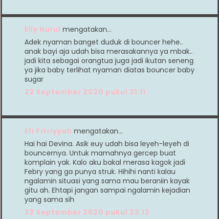
Elly Nurul
mengatakan…
Adek nyaman banget duduk di bouncer hehe..
anak bayi aja udah bisa merasakannya ya mbak..
jadi kita sebagai orangtua juga jadi ikutan seneng
ya jika baby terlihat nyaman diatas bouncer baby
sugar
22 September 2020 pukul 21.11
Efi Fitriyyah
mengatakan…
Hai hai Devina. Asik euy udah bisa leyeh-leyeh di
bouncernya. Untuk mamahnya gercep buat
komplain yak. Kalo aku bakal merasa kagok jadi
Febry yang ga punya struk. Hihihi nanti kalau
ngalamin situasi yang sama mau beraniin kayak
gitu ah. Ehtapi jangan sampai ngalamin kejadian
yang sama sih
22 September 2020 pukul 23.12