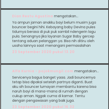
Dian Restu Agustina
mengatakan…
Ya ampun jaman anakku bayi belum musim juga
bouncer begini hihi. Kebayang baby Devina pules
tidurnya berasa di puk puk sambil ndengerin lagu
pula. Senangnya jika layanan Sugar Baby gercep
tentang aduan pelanggan ya. Bisa nih ditiru oleh
usaha lainnya saat menangani permasalahan
23 September 2020 pukul 13.20
Alfa Kurnia - pojokmungil.com
mengatakan…
Servicenya bagus banget yaaa. Jadi bouncernya
tetap bisa dipakai setelah partnya diganti. Buat
aku sih bouncer lumayan membantu karena bisa
naruh bayi di mana-mana di rumah dengan
cukup aman. Nggak cuma di kamar. Tentu
dengan pengawasan yang baik juga.
23 September 2020 pukul 16.32