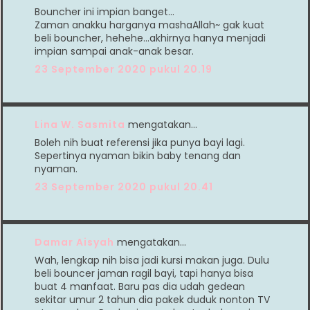
Bouncher ini impian banget...
Zaman anakku harganya mashaAllah~ gak kuat
beli bouncher, hehehe...akhirnya hanya menjadi
impian sampai anak-anak besar.
23 September 2020 pukul 20.19
Lina W. Sasmita
mengatakan…
Boleh nih buat referensi jika punya bayi lagi.
Sepertinya nyaman bikin baby tenang dan
nyaman.
23 September 2020 pukul 20.41
Damar Aisyah
mengatakan…
Wah, lengkap nih bisa jadi kursi makan juga. Dulu
beli bouncer jaman ragil bayi, tapi hanya bisa
buat 4 manfaat. Baru pas dia udah gedean
sekitar umur 2 tahun dia pakek duduk nonton TV