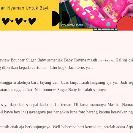
newborn
 review Bouncer Sugar Baby semenjak Baby Devina masih
. Hal ini d
g diberikan kepada customer. Lho kog? Baca terus ya...
ingga artikelnya baru tayang deh. Cuss lanjut...nah langsung aja ya. Jadi sepe
atau tetangga dekat. Nah bouncer Sugar Baby ini salah satunya.
ini saya dapatkan sebagai kado dari 2 teman TK lama mamanya Mas Jo. Na
l bawa box ini (sayangnya pas nengokin lupa foto bareng karena keasyikan ng
masih enak aja berkunjungnya. Well beberapa hari kemudian, setelah acara Aqi