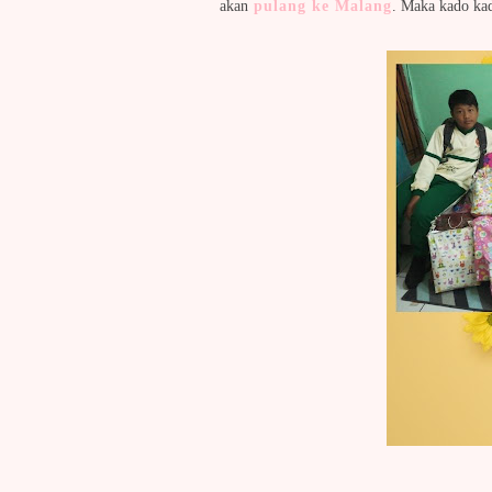
akan
pulang ke Malang
. Maka kado ka