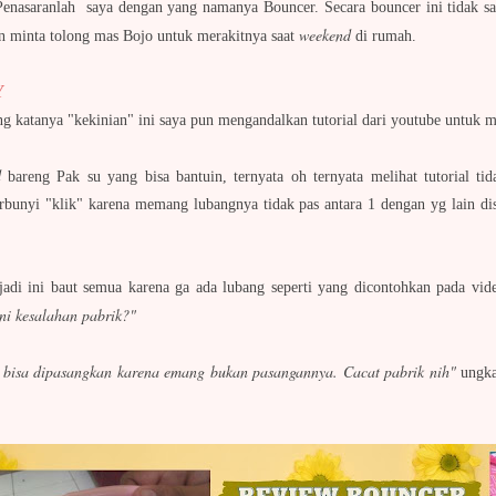
. Penasaranlah saya dengan yang namanya Bouncer. Secara bouncer ini tidak 
weekend
n minta tolong mas Bojo untuk merakitnya saat
di rumah.
Y
 katanya "kekinian" ini saya pun mengandalkan tutorial dari youtube untu
d
bareng Pak su yang bisa bantuin, ternyata oh ternyata melihat tutorial ti
berbunyi "klik" karena memang lubangnya tidak pas antara 1 dengan yg lain d
 jadi ini baut semua karena ga ada lubang seperti yang dicontohkan pada vi
ni kesalahan pabrik?"
a bisa dipasangkan karena emang bukan pasangannya. Cacat pabrik nih"
ungkap