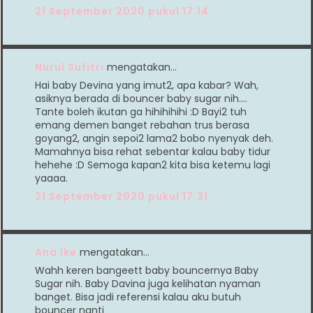
21 September 2020 pukul 17.14
Nurul Sufitri
mengatakan…
Hai baby Devina yang imut2, apa kabar? Wah,
asiknya berada di bouncer baby sugar nih....
Tante boleh ikutan ga hihihihihi :D Bayi2 tuh
emang demen banget rebahan trus berasa
goyang2, angin sepoi2 lama2 bobo nyenyak deh.
Mamahnya bisa rehat sebentar kalau baby tidur
hehehe :D Semoga kapan2 kita bisa ketemu lagi
yaaaa.
21 September 2020 pukul 17.31
Ana Ike
mengatakan…
Wahh keren bangeett baby bouncernya Baby
Sugar nih. Baby Davina juga kelihatan nyaman
banget. Bisa jadi referensi kalau aku butuh
bouncer nanti