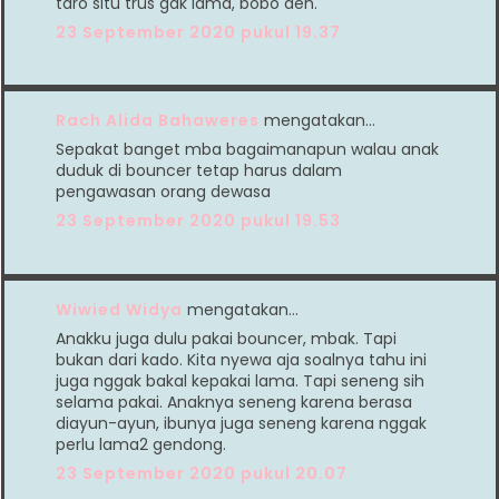
taro situ trus gak lama, bobo deh.
23 September 2020 pukul 19.37
Rach Alida Bahaweres
mengatakan…
Sepakat banget mba bagaimanapun walau anak
duduk di bouncer tetap harus dalam
pengawasan orang dewasa
23 September 2020 pukul 19.53
Wiwied Widya
mengatakan…
Anakku juga dulu pakai bouncer, mbak. Tapi
bukan dari kado. Kita nyewa aja soalnya tahu ini
juga nggak bakal kepakai lama. Tapi seneng sih
selama pakai. Anaknya seneng karena berasa
diayun-ayun, ibunya juga seneng karena nggak
perlu lama2 gendong.
23 September 2020 pukul 20.07