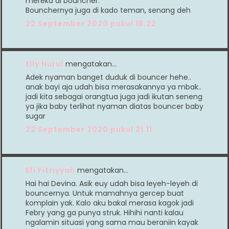
mereka di bouncher.
Bounchernya juga di kado teman, senang deh
22 September 2020 pukul 18.22
Elly Nurul
mengatakan…
Adek nyaman banget duduk di bouncer hehe..
anak bayi aja udah bisa merasakannya ya mbak..
jadi kita sebagai orangtua juga jadi ikutan seneng
ya jika baby terlihat nyaman diatas bouncer baby
sugar
22 September 2020 pukul 21.11
Efi Fitriyyah
mengatakan…
Hai hai Devina. Asik euy udah bisa leyeh-leyeh di
bouncernya. Untuk mamahnya gercep buat
komplain yak. Kalo aku bakal merasa kagok jadi
Febry yang ga punya struk. Hihihi nanti kalau
ngalamin situasi yang sama mau beraniin kayak