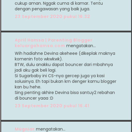
cukup aman. Nggak cuma di kamar. Tentu
dengan pengawasan yang baik juga.
23 September 2020 pukul 16.32
April Hamsa | Parenting Blogger
keluargahamsa.com
mengatakan…
Wih hadiahne Devina akeheee (dikeplak maknya
komenin foto wkwkwk).
BTW, dulu anakku dapat bouncer dari mbahnya
jadi aku gak beli lagi.
Si Sugarbaby ini CS-nya gercep juga ya kasi
solusinya. Eh tapi bukan krn denger kamu blogger
kan bu hehe.
Sing penting akhire Devina bisa santuy2 rebahan
di bouncer yaaa :D
23 September 2020 pukul 16.41
Mugniar
mengatakan…