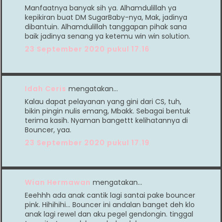
Manfaatnya banyak sih ya. Alhamdulillah ya
kepikiran buat DM SugarBaby-nya, Mak, jadinya
dibantuin. Alhamdulillah tanggapan pihak sana
baik jadinya senang ya ketemu win win solution.
23 September 2020 pukul 17.16
Idah Ceris
mengatakan…
Kalau dapat pelayanan yang gini dari CS, tuh,
bikin pingin nulis emang, Mbakk. Sebagai bentuk
terima kasih. Nyaman bangettt kelihatannya di
Bouncer, yaa.
23 September 2020 pukul 17.19
Wian Hermawan
mengatakan…
Eeehhh ada anak cantik lagi santai pake bouncer
pink. Hihihihi... Bouncer ini andalan banget deh klo
anak lagi rewel dan aku pegel gendongin. tinggal