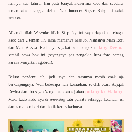
lainnya, saat lahiran kan pasti banyak menerima kado dari saudara,
teman atau tetangga dekat. Nah bouncer Sugar Baby ini salah
satunya.
Alhamdulillah Wasyukrulillah Si pinky ini saya dapatkan sebagai
kado dari 2 teman TK lama mamanya Mas Jo. Namanya Mam Rofi
dan Mam Aleysa. Keduanya sepakat buat nengokin
Baby Devina
sambil bawa box ini (sayangnya pas nengokin lupa foto bareng
karena keasyikan ngobrol).
Belum pandemi sih, jadi saya dan tamunya masih enak aja
berkunjungnya. Well beberapa hari kemudian, setelah acara Aqiqah
Devina dan Ibu saya (Yangti anak-anak) akan
pulang ke Malang
.
unboxing
Maka kado kado nya di
satu persatu sehingga ketahuan isi
dan nama pemberi dari balik kertas kadonya.