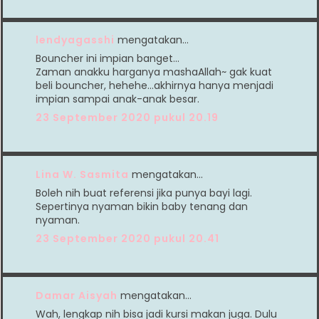
lendyagasshi
mengatakan…
Bouncher ini impian banget...
Zaman anakku harganya mashaAllah~ gak kuat
beli bouncher, hehehe...akhirnya hanya menjadi
impian sampai anak-anak besar.
23 September 2020 pukul 20.19
Lina W. Sasmita
mengatakan…
Boleh nih buat referensi jika punya bayi lagi.
Sepertinya nyaman bikin baby tenang dan
nyaman.
23 September 2020 pukul 20.41
Damar Aisyah
mengatakan…
Wah, lengkap nih bisa jadi kursi makan juga. Dulu