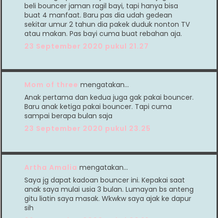
beli bouncer jaman ragil bayi, tapi hanya bisa
buat 4 manfaat. Baru pas dia udah gedean
sekitar umur 2 tahun dia pakek duduk nonton TV
atau makan. Pas bayi cuma buat rebahan aja.
23 September 2020 pukul 21.27
Mom of three
mengatakan…
Anak pertama dan kedua juga gak pakai bouncer.
Baru anak ketiga pakai bouncer. Tapi cuma
sampai berapa bulan saja
23 September 2020 pukul 23.25
Artha Amalia
mengatakan…
Saya jg dapat kadoan bouncer ini. Kepakai saat
anak saya mulai usia 3 bulan. Lumayan bs anteng
gitu liatin saya masak. Wkwkw saya ajak ke dapur
sih