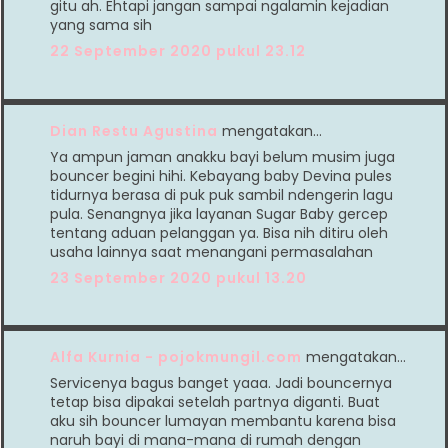
gitu ah. Ehtapi jangan sampai ngalamin kejadian
yang sama sih
22 September 2020 pukul 23.12
Dian Restu Agustina
mengatakan…
Ya ampun jaman anakku bayi belum musim juga
bouncer begini hihi. Kebayang baby Devina pules
tidurnya berasa di puk puk sambil ndengerin lagu
pula. Senangnya jika layanan Sugar Baby gercep
tentang aduan pelanggan ya. Bisa nih ditiru oleh
usaha lainnya saat menangani permasalahan
23 September 2020 pukul 13.20
Alfa Kurnia - pojokmungil.com
mengatakan…
Servicenya bagus banget yaaa. Jadi bouncernya
tetap bisa dipakai setelah partnya diganti. Buat
aku sih bouncer lumayan membantu karena bisa
naruh bayi di mana-mana di rumah dengan