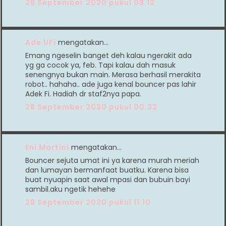
26 September 2020 pukul 08.12
Ade UFi
mengatakan…
Emang ngeselin banget deh kalau ngerakit ada
yg ga cocok ya, feb. Tapi kalau dah masuk
senengnya bukan main. Merasa berhasil merakita
robot.. hahaha.. ade juga kenal bouncer pas lahir
Adek Fi. Hadiah dr staf2nya papa.
28 September 2020 pukul 00.32
Eni Martini
mengatakan…
Bouncer sejuta umat ini ya karena murah meriah
dan lumayan bermanfaat buatku. Karena bisa
buat nyuapin saat awal mpasi dan bubuin bayi
sambil.aku ngetik hehehe
28 September 2020 pukul 11.10