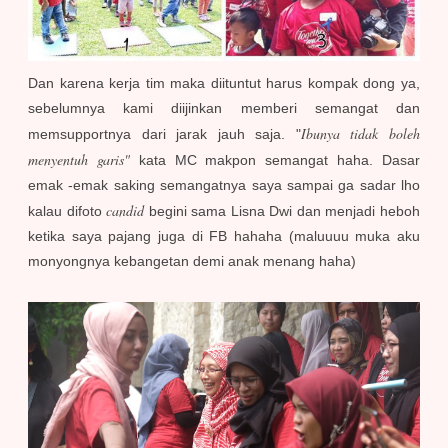
Dan karena kerja tim maka diituntut harus kompak dong ya,
sebelumnya kami diijinkan memberi semangat dan
Ibunya tidak boleh
memsupportnya dari jarak jauh saja. "
menyentuh garis"
kata MC makpon semangat haha. Dasar
emak -emak saking semangatnya saya sampai ga sadar lho
candid
kalau difoto
begini sama Lisna Dwi dan menjadi heboh
ketika saya pajang juga di FB hahaha (maluuuu muka aku
monyongnya kebangetan demi anak menang haha)