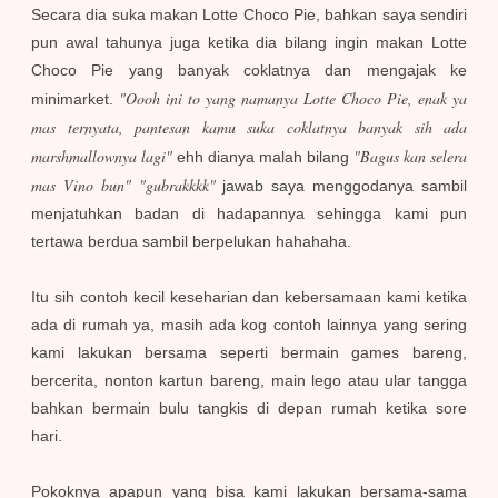
Secara dia suka makan Lotte Choco Pie, bahkan saya sendiri
pun awal tahunya juga ketika dia bilang ingin makan Lotte
Choco Pie yang banyak coklatnya dan mengajak ke
"Oooh ini to yang namanya Lotte Choco Pie, enak ya
minimarket.
mas ternyata, pantesan kamu suka coklatnya banyak sih ada
marshmallownya lagi"
"Bagus kan selera
ehh dianya malah bilang
mas Vino bun"
"gubrakkkk"
jawab saya menggodanya sambil
menjatuhkan badan di hadapannya sehingga kami pun
tertawa berdua sambil berpelukan hahahaha.
Itu sih contoh kecil keseharian dan kebersamaan kami ketika
ada di rumah ya, masih ada kog contoh lainnya yang sering
kami lakukan bersama seperti bermain games bareng,
bercerita, nonton kartun bareng, main lego atau ular tangga
bahkan bermain bulu tangkis di depan rumah ketika sore
hari.
Pokoknya apapun yang bisa kami lakukan bersama-sama