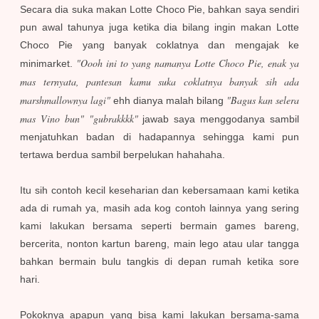
Secara dia suka makan Lotte Choco Pie, bahkan saya sendiri
pun awal tahunya juga ketika dia bilang ingin makan Lotte
Choco Pie yang banyak coklatnya dan mengajak ke
"Oooh ini to yang namanya Lotte Choco Pie, enak ya
minimarket.
mas ternyata, pantesan kamu suka coklatnya banyak sih ada
marshmallownya lagi"
"Bagus kan selera
ehh dianya malah bilang
mas Vino bun"
"gubrakkkk"
jawab saya menggodanya sambil
menjatuhkan badan di hadapannya sehingga kami pun
tertawa berdua sambil berpelukan hahahaha.
Itu sih contoh kecil keseharian dan kebersamaan kami ketika
ada di rumah ya, masih ada kog contoh lainnya yang sering
kami lakukan bersama seperti bermain games bareng,
bercerita, nonton kartun bareng, main lego atau ular tangga
bahkan bermain bulu tangkis di depan rumah ketika sore
hari.
Pokoknya apapun yang bisa kami lakukan bersama-sama