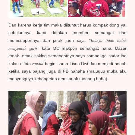
Dan karena kerja tim maka diituntut harus kompak dong ya,
sebelumnya kami diijinkan memberi semangat dan
Ibunya tidak boleh
memsupportnya dari jarak jauh saja. "
menyentuh garis"
kata MC makpon semangat haha. Dasar
emak -emak saking semangatnya saya sampai ga sadar lho
candid
kalau difoto
begini sama Lisna Dwi dan menjadi heboh
ketika saya pajang juga di FB hahaha (maluuuu muka aku
monyongnya kebangetan demi anak menang haha)