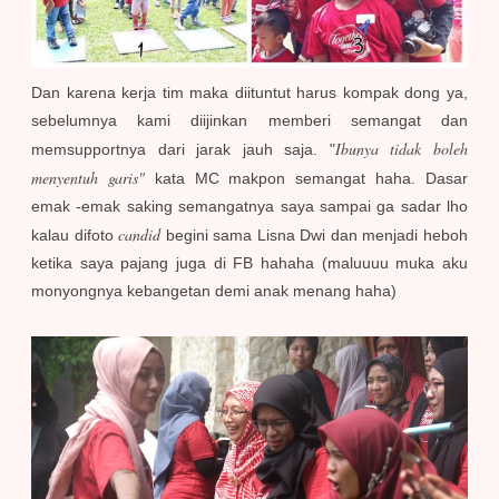
Dan karena kerja tim maka diituntut harus kompak dong ya,
sebelumnya kami diijinkan memberi semangat dan
Ibunya tidak boleh
memsupportnya dari jarak jauh saja. "
menyentuh garis"
kata MC makpon semangat haha. Dasar
emak -emak saking semangatnya saya sampai ga sadar lho
candid
kalau difoto
begini sama Lisna Dwi dan menjadi heboh
ketika saya pajang juga di FB hahaha (maluuuu muka aku
monyongnya kebangetan demi anak menang haha)