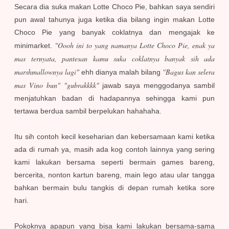
Secara dia suka makan Lotte Choco Pie, bahkan saya sendiri
pun awal tahunya juga ketika dia bilang ingin makan Lotte
Choco Pie yang banyak coklatnya dan mengajak ke
"Oooh ini to yang namanya Lotte Choco Pie, enak ya
minimarket.
mas ternyata, pantesan kamu suka coklatnya banyak sih ada
marshmallownya lagi"
"Bagus kan selera
ehh dianya malah bilang
mas Vino bun"
"gubrakkkk"
jawab saya menggodanya sambil
menjatuhkan badan di hadapannya sehingga kami pun
tertawa berdua sambil berpelukan hahahaha.
Itu sih contoh kecil keseharian dan kebersamaan kami ketika
ada di rumah ya, masih ada kog contoh lainnya yang sering
kami lakukan bersama seperti bermain games bareng,
bercerita, nonton kartun bareng, main lego atau ular tangga
bahkan bermain bulu tangkis di depan rumah ketika sore
hari.
Pokoknya apapun yang bisa kami lakukan bersama-sama