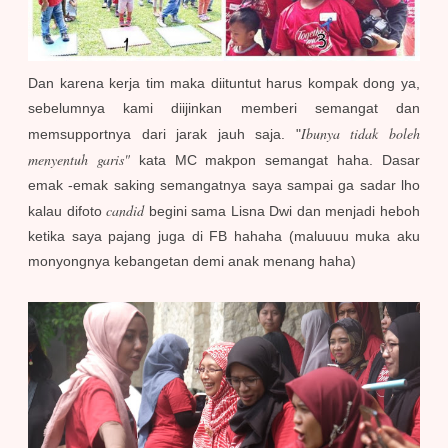
Dan karena kerja tim maka diituntut harus kompak dong ya,
sebelumnya kami diijinkan memberi semangat dan
Ibunya tidak boleh
memsupportnya dari jarak jauh saja. "
menyentuh garis"
kata MC makpon semangat haha. Dasar
emak -emak saking semangatnya saya sampai ga sadar lho
candid
kalau difoto
begini sama Lisna Dwi dan menjadi heboh
ketika saya pajang juga di FB hahaha (maluuuu muka aku
monyongnya kebangetan demi anak menang haha)