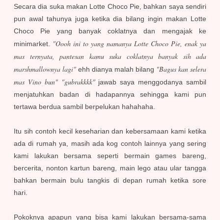
Secara dia suka makan Lotte Choco Pie, bahkan saya sendiri
pun awal tahunya juga ketika dia bilang ingin makan Lotte
Choco Pie yang banyak coklatnya dan mengajak ke
"Oooh ini to yang namanya Lotte Choco Pie, enak ya
minimarket.
mas ternyata, pantesan kamu suka coklatnya banyak sih ada
marshmallownya lagi"
"Bagus kan selera
ehh dianya malah bilang
mas Vino bun"
"gubrakkkk"
jawab saya menggodanya sambil
menjatuhkan badan di hadapannya sehingga kami pun
tertawa berdua sambil berpelukan hahahaha.
Itu sih contoh kecil keseharian dan kebersamaan kami ketika
ada di rumah ya, masih ada kog contoh lainnya yang sering
kami lakukan bersama seperti bermain games bareng,
bercerita, nonton kartun bareng, main lego atau ular tangga
bahkan bermain bulu tangkis di depan rumah ketika sore
hari.
Pokoknya apapun yang bisa kami lakukan bersama-sama