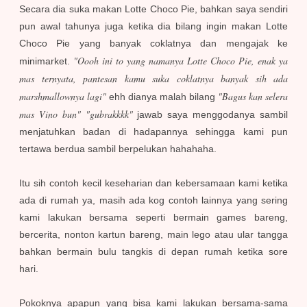
Secara dia suka makan Lotte Choco Pie, bahkan saya sendiri
pun awal tahunya juga ketika dia bilang ingin makan Lotte
Choco Pie yang banyak coklatnya dan mengajak ke
"Oooh ini to yang namanya Lotte Choco Pie, enak ya
minimarket.
mas ternyata, pantesan kamu suka coklatnya banyak sih ada
marshmallownya lagi"
"Bagus kan selera
ehh dianya malah bilang
mas Vino bun"
"gubrakkkk"
jawab saya menggodanya sambil
menjatuhkan badan di hadapannya sehingga kami pun
tertawa berdua sambil berpelukan hahahaha.
Itu sih contoh kecil keseharian dan kebersamaan kami ketika
ada di rumah ya, masih ada kog contoh lainnya yang sering
kami lakukan bersama seperti bermain games bareng,
bercerita, nonton kartun bareng, main lego atau ular tangga
bahkan bermain bulu tangkis di depan rumah ketika sore
hari.
Pokoknya apapun yang bisa kami lakukan bersama-sama