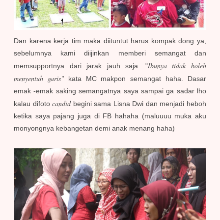
Dan karena kerja tim maka diituntut harus kompak dong ya,
sebelumnya kami diijinkan memberi semangat dan
Ibunya tidak boleh
memsupportnya dari jarak jauh saja. "
menyentuh garis"
kata MC makpon semangat haha. Dasar
emak -emak saking semangatnya saya sampai ga sadar lho
candid
kalau difoto
begini sama Lisna Dwi dan menjadi heboh
ketika saya pajang juga di FB hahaha (maluuuu muka aku
monyongnya kebangetan demi anak menang haha)