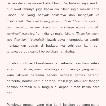
Secara dia suka makan Lotte Choco Pie, bahkan saya sendiri
pun awal tahunya juga ketika dia bilang ingin makan Lotte
Choco Pie yang banyak coklatnya dan mengajak ke
"Oooh ini to yang namanya Lotte Choco Pie, enak ya
minimarket.
mas ternyata, pantesan kamu suka coklatnya banyak sih ada
marshmallownya lagi"
"Bagus kan selera
ehh dianya malah bilang
mas Vino bun"
"gubrakkkk"
jawab saya menggodanya sambil
menjatuhkan badan di hadapannya sehingga kami pun
tertawa berdua sambil berpelukan hahahaha.
Itu sih contoh kecil keseharian dan kebersamaan kami ketika
ada di rumah ya, masih ada kog contoh lainnya yang sering
kami lakukan bersama seperti bermain games bareng,
bercerita, nonton kartun bareng, main lego atau ular tangga
bahkan bermain bulu tangkis di depan rumah ketika sore
hari.
Pokoknya apapun yang bisa kami lakukan bersama-sama