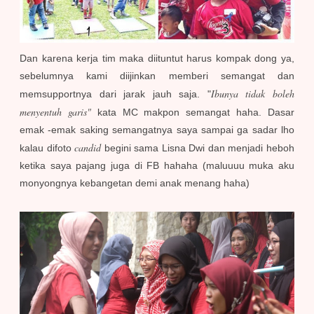
Dan karena kerja tim maka diituntut harus kompak dong ya,
sebelumnya kami diijinkan memberi semangat dan
Ibunya tidak boleh
memsupportnya dari jarak jauh saja. "
menyentuh garis"
kata MC makpon semangat haha. Dasar
emak -emak saking semangatnya saya sampai ga sadar lho
candid
kalau difoto
begini sama Lisna Dwi dan menjadi heboh
ketika saya pajang juga di FB hahaha (maluuuu muka aku
monyongnya kebangetan demi anak menang haha)