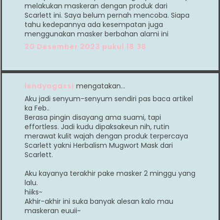
melakukan maskeran dengan produk dari
Scarlett ini. Saya belum pernah mencoba. Siapa
tahu kedepannya ada kesempatan juga
menggunakan masker berbahan alami ini
20 Desember 2023 pukul 18.38
lendyagassi
mengatakan…
Aku jadi senyum-senyum sendiri pas baca artikel
ka Feb..
Berasa pingin disayang ama suami, tapi
effortless. Jadi kudu dipaksakeun nih, rutin
merawat kulit wajah dengan produk terpercaya
Scarlett yakni Herbalism Mugwort Mask dari
Scarlett.
Aku kayanya terakhir pake masker 2 minggu yang
lalu.
hiiks~
Akhir-akhir ini suka banyak alesan kalo mau
maskeran euuii~