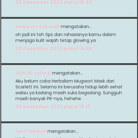
20 Desember 2023 pukul 18.43
Andiyani Achmad
mengatakan…
oh jadi ini toh tips dan rahasianya kamu dalam
menjaga kulit wajah tetap glowing ya
20 Desember 2023 pukul 19.06
Jiah Al Jafara
mengatakan…
Aku belum coba Herbalism Mugwort Mask dari
Scarlett ini. Selama ini berusaha hidup lebih sehat
walau ya kadang masih suka begadang. Sungguh
masih banyak PR-nya, hehehe
20 Desember 2023 pukul 19.15
April Hamsa
mengatakan…