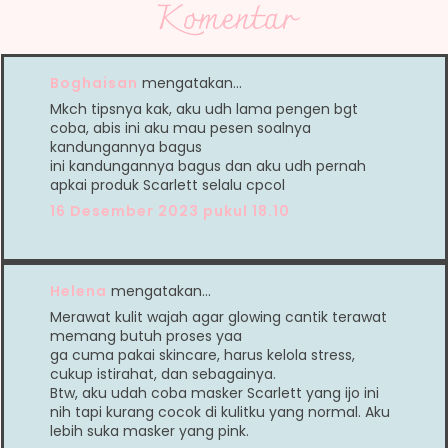
Komentar
Boghaisan
mengatakan…
Mkch tipsnya kak, aku udh lama pengen bgt
coba, abis ini aku mau pesen soalnya
kandungannya bagus
ini kandungannya bagus dan aku udh pernah
apkai produk Scarlett selalu cpcol
16 Desember 2023 pukul 18.10
Helena
mengatakan…
Merawat kulit wajah agar glowing cantik terawat
memang butuh proses yaa
ga cuma pakai skincare, harus kelola stress,
cukup istirahat, dan sebagainya.
Btw, aku udah coba masker Scarlett yang ijo ini
nih tapi kurang cocok di kulitku yang normal. Aku
lebih suka masker yang pink.