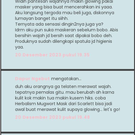
Widih pantesan wajahnya makin glowing pakai
masker yang bisa buat mencerahkan ini yaaa.
Aku langsung tergoda mau beli juga, diskonnya
lumayan banget itu siihh.
Ternyata ada sensasi dingin2nya juga ya?
Idrm aku pun suka maskeran sebelum bobo. Abis
bersihin wajah jd bersih saat dipakai bobo deh.
Produknya sudah dilengkapi spatula jd higienis
yaa.
20 Desember 2023 pukul 19.35
Dapur Ngebut
mengatakan…
duh aku orangnya ga telaten merawat wajah.
tepatnya pemalas gitu. mau berubah ah karna
kulit kok makin tua makin kusem hiks. coba
Herbalism Mugwort Mask dari Scarlett bisa jadi
awal buat merawat kulit supaya glowing... let's go!
20 Desember 2023 pukul 19.48