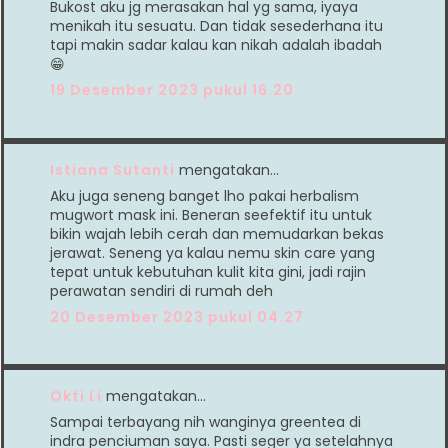
Bukost aku jg merasakan hal yg sama, iyaya
menikah itu sesuatu. Dan tidak sesederhana itu
tapi makin sadar kalau kan nikah adalah ibadah
😁
19 Desember 2023 pukul 16.20
Istiana Sutanti
mengatakan…
Aku juga seneng banget lho pakai herbalism
mugwort mask ini. Beneran seefektif itu untuk
bikin wajah lebih cerah dan memudarkan bekas
jerawat. Seneng ya kalau nemu skin care yang
tepat untuk kebutuhan kulit kita gini, jadi rajin
perawatan sendiri di rumah deh
20 Desember 2023 pukul 04.27
Okti Li
mengatakan…
Sampai terbayang nih wanginya greentea di
indra penciuman saya. Pasti seger ya setelahnya