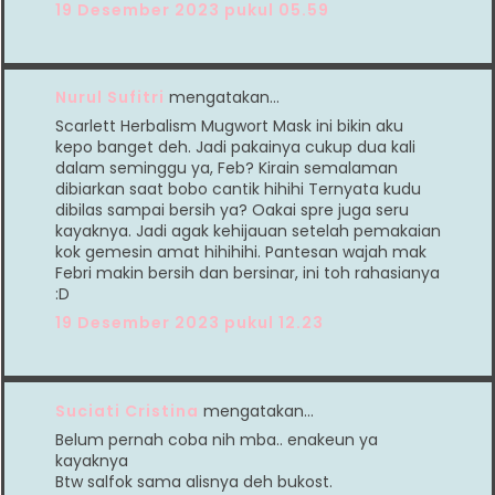
19 Desember 2023 pukul 05.59
Nurul Sufitri
mengatakan…
Scarlett Herbalism Mugwort Mask ini bikin aku
kepo banget deh. Jadi pakainya cukup dua kali
dalam seminggu ya, Feb? Kirain semalaman
dibiarkan saat bobo cantik hihihi Ternyata kudu
dibilas sampai bersih ya? Oakai spre juga seru
kayaknya. Jadi agak kehijauan setelah pemakaian
kok gemesin amat hihihihi. Pantesan wajah mak
Febri makin bersih dan bersinar, ini toh rahasianya
:D
19 Desember 2023 pukul 12.23
Suciati Cristina
mengatakan…
Belum pernah coba nih mba.. enakeun ya
kayaknya
Btw salfok sama alisnya deh bukost.