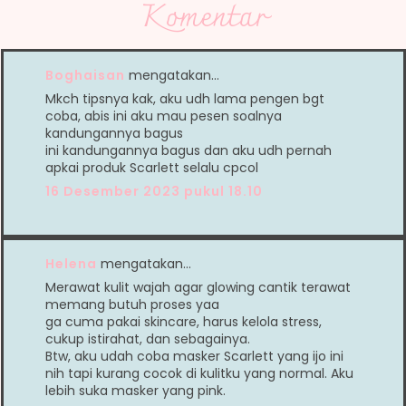
Komentar
Boghaisan
mengatakan…
Mkch tipsnya kak, aku udh lama pengen bgt
coba, abis ini aku mau pesen soalnya
kandungannya bagus
ini kandungannya bagus dan aku udh pernah
apkai produk Scarlett selalu cpcol
16 Desember 2023 pukul 18.10
Helena
mengatakan…
Merawat kulit wajah agar glowing cantik terawat
memang butuh proses yaa
ga cuma pakai skincare, harus kelola stress,
cukup istirahat, dan sebagainya.
Btw, aku udah coba masker Scarlett yang ijo ini
nih tapi kurang cocok di kulitku yang normal. Aku
lebih suka masker yang pink.