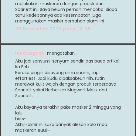
melakukan maskeran dengan produk dari
Scarlett ini. Saya belum pernah mencoba. Siapa
tahu kedepannya ada kesempatan juga
menggunakan masker berbahan alami ini
20 Desember 2023 pukul 18.38
lendyagassi
mengatakan…
Aku jadi senyum-senyum sendiri pas baca artikel
ka Feb..
Berasa pingin disayang ama suami, tapi
effortless. Jadi kudu dipaksakeun nih, rutin
merawat kulit wajah dengan produk terpercaya
Scarlett yakni Herbalism Mugwort Mask dari
Scarlett.
Aku kayanya terakhir pake masker 2 minggu yang
lalu.
hiiks~
Akhir-akhir ini suka banyak alesan kalo mau
maskeran euuii~