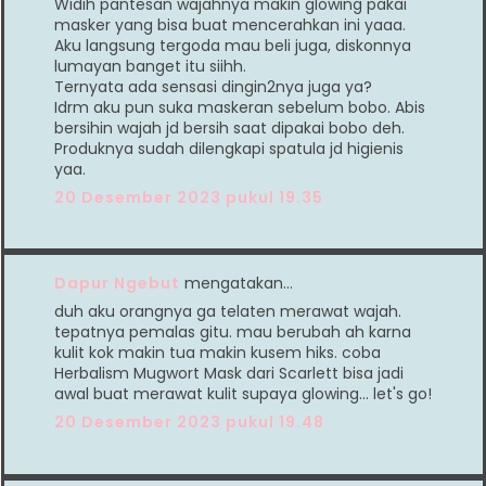
Widih pantesan wajahnya makin glowing pakai
masker yang bisa buat mencerahkan ini yaaa.
Aku langsung tergoda mau beli juga, diskonnya
lumayan banget itu siihh.
Ternyata ada sensasi dingin2nya juga ya?
Idrm aku pun suka maskeran sebelum bobo. Abis
bersihin wajah jd bersih saat dipakai bobo deh.
Produknya sudah dilengkapi spatula jd higienis
yaa.
20 Desember 2023 pukul 19.35
Dapur Ngebut
mengatakan…
duh aku orangnya ga telaten merawat wajah.
tepatnya pemalas gitu. mau berubah ah karna
kulit kok makin tua makin kusem hiks. coba
Herbalism Mugwort Mask dari Scarlett bisa jadi
awal buat merawat kulit supaya glowing... let's go!
20 Desember 2023 pukul 19.48