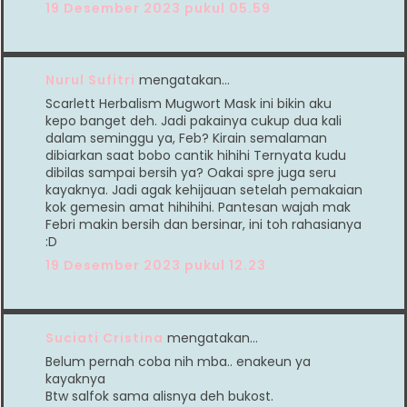
19 Desember 2023 pukul 05.59
Nurul Sufitri
mengatakan…
Scarlett Herbalism Mugwort Mask ini bikin aku
kepo banget deh. Jadi pakainya cukup dua kali
dalam seminggu ya, Feb? Kirain semalaman
dibiarkan saat bobo cantik hihihi Ternyata kudu
dibilas sampai bersih ya? Oakai spre juga seru
kayaknya. Jadi agak kehijauan setelah pemakaian
kok gemesin amat hihihihi. Pantesan wajah mak
Febri makin bersih dan bersinar, ini toh rahasianya
:D
19 Desember 2023 pukul 12.23
Suciati Cristina
mengatakan…
Belum pernah coba nih mba.. enakeun ya
kayaknya
Btw salfok sama alisnya deh bukost.