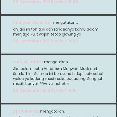
20 Desember 2023 pukul 18.43
Andiyani Achmad
mengatakan…
oh jadi ini toh tips dan rahasianya kamu dalam
menjaga kulit wajah tetap glowing ya
20 Desember 2023 pukul 19.06
Jiah Al Jafara
mengatakan…
Aku belum coba Herbalism Mugwort Mask dari
Scarlett ini. Selama ini berusaha hidup lebih sehat
walau ya kadang masih suka begadang. Sungguh
masih banyak PR-nya, hehehe
20 Desember 2023 pukul 19.15
April Hamsa
mengatakan…