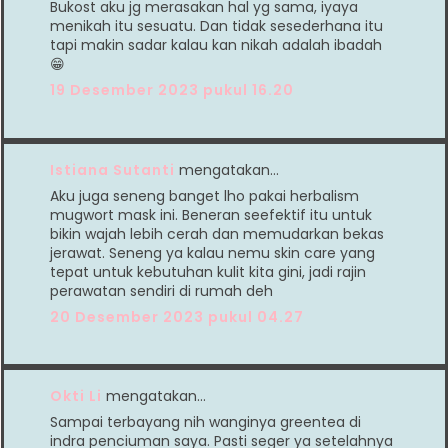
Bukost aku jg merasakan hal yg sama, iyaya
menikah itu sesuatu. Dan tidak sesederhana itu
tapi makin sadar kalau kan nikah adalah ibadah
😁
19 Desember 2023 pukul 16.20
Istiana Sutanti
mengatakan…
Aku juga seneng banget lho pakai herbalism
mugwort mask ini. Beneran seefektif itu untuk
bikin wajah lebih cerah dan memudarkan bekas
jerawat. Seneng ya kalau nemu skin care yang
tepat untuk kebutuhan kulit kita gini, jadi rajin
perawatan sendiri di rumah deh
20 Desember 2023 pukul 04.27
Okti Li
mengatakan…
Sampai terbayang nih wanginya greentea di
indra penciuman saya. Pasti seger ya setelahnya