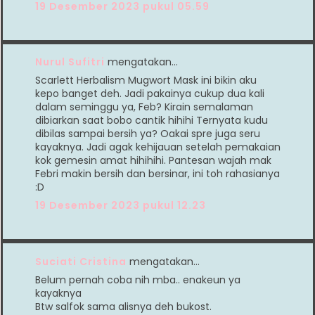
19 Desember 2023 pukul 05.59
Nurul Sufitri
mengatakan…
Scarlett Herbalism Mugwort Mask ini bikin aku
kepo banget deh. Jadi pakainya cukup dua kali
dalam seminggu ya, Feb? Kirain semalaman
dibiarkan saat bobo cantik hihihi Ternyata kudu
dibilas sampai bersih ya? Oakai spre juga seru
kayaknya. Jadi agak kehijauan setelah pemakaian
kok gemesin amat hihihihi. Pantesan wajah mak
Febri makin bersih dan bersinar, ini toh rahasianya
:D
19 Desember 2023 pukul 12.23
Suciati Cristina
mengatakan…
Belum pernah coba nih mba.. enakeun ya
kayaknya
Btw salfok sama alisnya deh bukost.