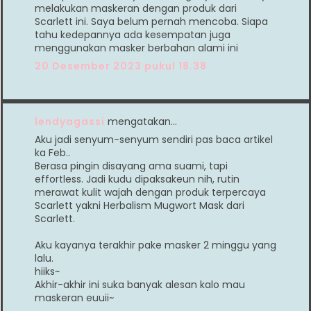
melakukan maskeran dengan produk dari
Scarlett ini. Saya belum pernah mencoba. Siapa
tahu kedepannya ada kesempatan juga
menggunakan masker berbahan alami ini
20 Desember 2023 pukul 18.38
lendyagassi
mengatakan…
Aku jadi senyum-senyum sendiri pas baca artikel
ka Feb..
Berasa pingin disayang ama suami, tapi
effortless. Jadi kudu dipaksakeun nih, rutin
merawat kulit wajah dengan produk terpercaya
Scarlett yakni Herbalism Mugwort Mask dari
Scarlett.
Aku kayanya terakhir pake masker 2 minggu yang
lalu.
hiiks~
Akhir-akhir ini suka banyak alesan kalo mau
maskeran euuii~