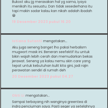
Bukost aku jg merasakan hal yg sama, iyaya
menikah itu sesuatu. Dan tidak sesederhana itu
tapi makin sadar kalau kan nikah adalah ibadah
😁
19 Desember 2023 pukul 16.20
Istiana Sutanti
mengatakan…
Aku juga seneng banget lho pakai herbalism
mugwort mask ini. Beneran seefektif itu untuk
bikin wajah lebih cerah dan memudarkan bekas
jerawat. Seneng ya kalau nemu skin care yang
tepat untuk kebutuhan kulit kita gini, jadi rajin
perawatan sendiri di rumah deh
20 Desember 2023 pukul 04.27
Okti Li
mengatakan…
Sampai terbayang nih wanginya greentea di
indra penciuman saya. Pasti seger ya setelahnya