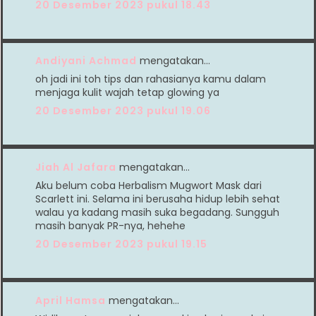
20 Desember 2023 pukul 18.43
Andiyani Achmad
mengatakan…
oh jadi ini toh tips dan rahasianya kamu dalam
menjaga kulit wajah tetap glowing ya
20 Desember 2023 pukul 19.06
Jiah Al Jafara
mengatakan…
Aku belum coba Herbalism Mugwort Mask dari
Scarlett ini. Selama ini berusaha hidup lebih sehat
walau ya kadang masih suka begadang. Sungguh
masih banyak PR-nya, hehehe
20 Desember 2023 pukul 19.15
April Hamsa
mengatakan…