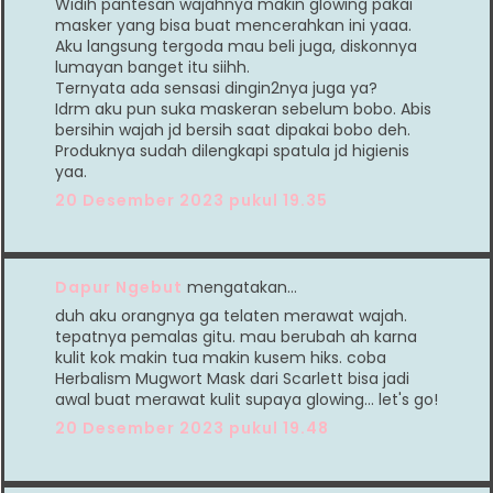
Widih pantesan wajahnya makin glowing pakai
masker yang bisa buat mencerahkan ini yaaa.
Aku langsung tergoda mau beli juga, diskonnya
lumayan banget itu siihh.
Ternyata ada sensasi dingin2nya juga ya?
Idrm aku pun suka maskeran sebelum bobo. Abis
bersihin wajah jd bersih saat dipakai bobo deh.
Produknya sudah dilengkapi spatula jd higienis
yaa.
20 Desember 2023 pukul 19.35
Dapur Ngebut
mengatakan…
duh aku orangnya ga telaten merawat wajah.
tepatnya pemalas gitu. mau berubah ah karna
kulit kok makin tua makin kusem hiks. coba
Herbalism Mugwort Mask dari Scarlett bisa jadi
awal buat merawat kulit supaya glowing... let's go!
20 Desember 2023 pukul 19.48