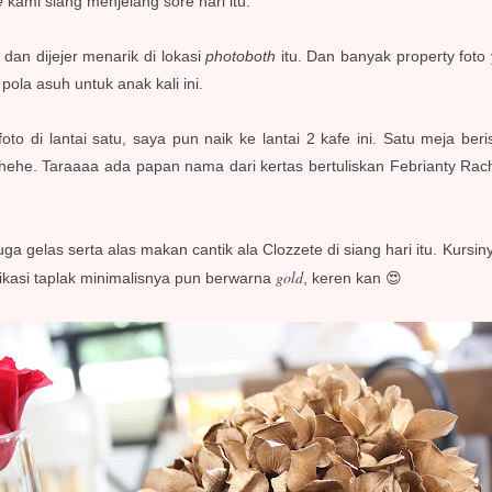
e
kami siang menjelang sore hari itu.
dan dijejer menarik di lokasi
photoboth
itu. Dan banyak property foto
pola asuh untuk anak kali ini.
foto di lantai satu, saya pun naik ke lantai 2 kafe ini. Satu meja b
 hehe. Taraaaa ada papan nama dari kertas bertuliskan Febrianty Rac
uga gelas serta alas makan cantik ala Clozzete di siang hari itu. Kursi
gold
ikasi taplak minimalisnya pun berwarna
, keren kan 😍