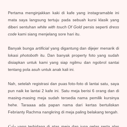
Pertama menginjakkan kaki di kafe yang instagramable ini
mata saya langsung tertuju pada sebuah kursi klasik yang
diberi sentuhan
white with touch Of Gold
persis seperti
dress
code
kami siang menjelang sore hari itu.
Banyak bunga
artificial
yang digantung dan dijejer menarik di
lokasi
photoboth
itu. Dan banyak property foto yang sudah
disiapkan untuk kami yang siap ngilmu dan ngobrol santai
tentang pola asuh untuk anak kali ini.
Nah, setelah registrasi dan puas foto-foto di lantai satu, saya
pun naik ke lantai 2 kafe ini. Satu meja berisi 6 orang dan di
masing-masing meja sudah tersedia nama pemilik kursinya
hehe. Taraaaa ada papan nama dari kertas bertuliskan
Febrianty Rachma nangkring di meja paling belakang tengah.
Cake
yang terhidang di atas meja dan juga gelas serta alas