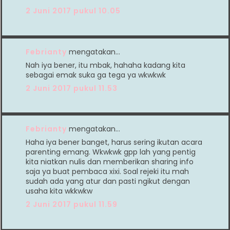
2 Juni 2017 pukul 10.05
Febrianty
mengatakan…
Nah iya bener, itu mbak, hahaha kadang kita
sebagai emak suka ga tega ya wkwkwk
2 Juni 2017 pukul 11.53
Febrianty
mengatakan…
Haha iya bener banget, harus sering ikutan acara
parenting emang. Wkwkwk gpp lah yang pentig
kita niatkan nulis dan memberikan sharing info
saja ya buat pembaca xixi. Soal rejeki itu mah
sudah ada yang atur dan pasti ngikut dengan
usaha kita wkkwkw
2 Juni 2017 pukul 11.59