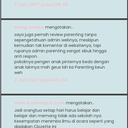
2 Juni 2017 pukul 08.49
Mang Lembu
mengatakan…
saya juga pernah review parenting tanpa
sepengetahuan admin webnya, meskipun
kemudian tak komentar di websitenya, tapi
rupanya admin parenting sangat sibuk hingga
anti respon.
pokoknya pengen anak pinternya beda dengan
anak lainnya mah geus lah ka Parenting keun
weh
2 Juni 2017 pukul 10.04
www.kisahsejati.com
mengatakan…
Jadi orangtua setiap hari harus belajar dan
belajar dan memang tidak ada sekolah nya.
Kesempatan menimba ilmu di acara seperti yang
diadakan Clozette ini