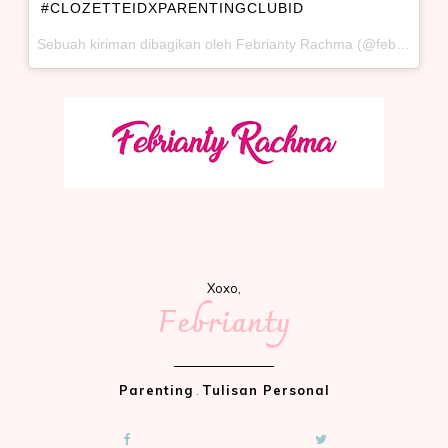
#CLOZETTEIDXPARENTINGCLUBID
Sebuah kiriman dibagikan oleh Febrianty Rachma (@febriantyrachma) pada
Xoxo,
Febrianty
Parenting
.
Tulisan Personal