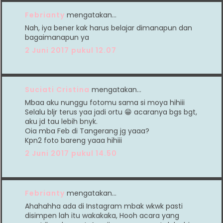
Febrianty
mengatakan…
Nah, iya bener kak harus belajar dimanapun dan
bagaimanapun ya
2 Juni 2017 pukul 12.07
Suciati Cristina
mengatakan…
Mbaa aku nunggu fotomu sama si moya hihiii
Selalu bljr terus yaa jadi ortu 😁 acaranya bgs bgt,
aku jd tau lebih bnyk.
Oia mba Feb di Tangerang jg yaaa?
Kpn2​ foto bareng yaaa hihiii
2 Juni 2017 pukul 14.50
Febrianty
mengatakan…
Ahahahha ada di Instagram mbak wkwk pasti
disimpen lah itu wakakaka, Hooh acara yang